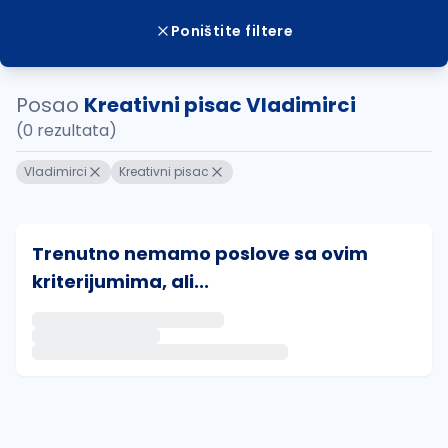
Poništite filtere
Posao
Kreativni pisac Vladimirci
(0 rezultata)
Vladimirci
Kreativni pisac
Trenutno nemamo poslove sa ovim
kriterijumima, ali...
Ako sačuvate ovu pretragu, obavestićemo vas putem 
uvajte pretragu