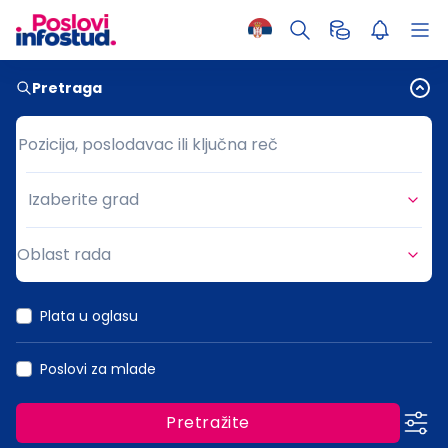
Pretraga
Pozicija, poslodavac ili ključna reč
Pozicija, poslodavac ili ključna reč
Izaberite grad
Grad
Oblast rada
Oblast rada
Plata u oglasu
Poslovi za mlade
Pretražite