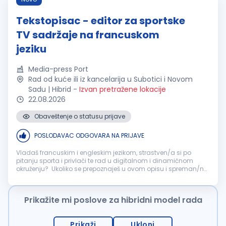
Tekstopisac - editor za sportske
TV sadržaje na francuskom
jeziku
Media-press Port
Rad od kuće ili iz kancelarija u Subotici i Novom
Sadu | Hibrid
-
Izvan pretražene lokacije
22.08.2026
Obaveštenje o statusu prijave
POSLODAVAC ODGOVARA NA PRIJAVE
Vladaš francuskim i engleskim jezikom, strastven/a si po
pitanju sporta i privlači te rad u digitalnom i dinamičnom
okruženju? Ukoliko se prepoznaješ u ovom opisu i spreman/na
si da učiš i da se zabaviš u procesu, možda si prava osoba za
nas! Potreb...
Prikažite mi poslove za hibridni model rada
Prikaži
Ukloni