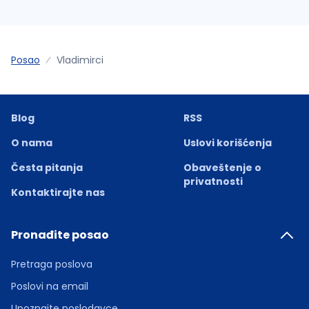
Posao
Vladimirci
Blog
RSS
O nama
Uslovi korišćenja
Česta pitanja
Obaveštenje o
privatnosti
Kontaktirajte nas
Pronađite posao
Pretraga poslova
Poslovi na email
Upoznajte poslodavce