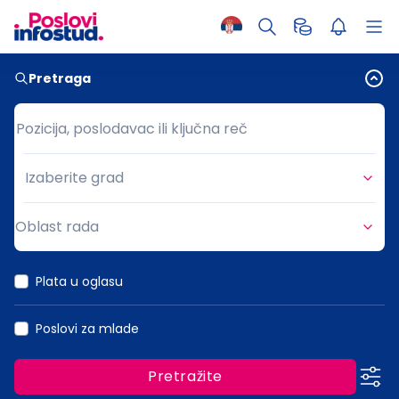
Pretraga
Pozicija, poslodavac ili ključna reč
Pozicija, poslodavac ili ključna reč
Izaberite grad
Grad
Oblast rada
Oblast rada
Plata u oglasu
Poslovi za mlade
Pretražite