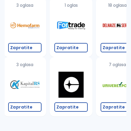
uvajte pretragu
3 oglasa
1 oglas
18 oglasa
Takođe možete da:
proverite pravopisne greške (koristite č, ć, š, đ, ž,
povećajte radijus za odabrani grad
promenite odabrane filtere pretrage
Zapratite
Zapratite
Zapratite
3 oglasa
7 oglasa
Zapratite
Zapratite
Zapratite