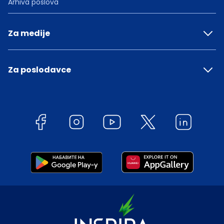
Arhiva poslova
Za medije
Za poslodavce