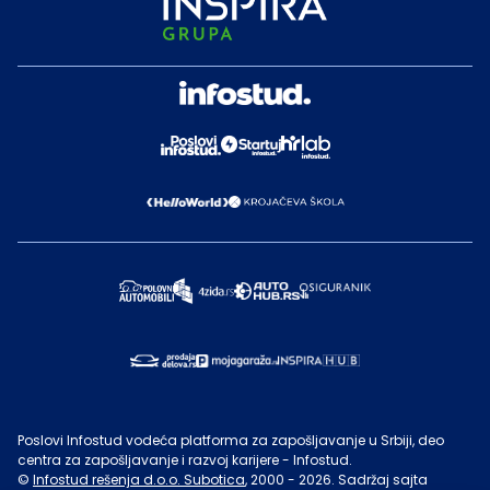
Poslovi Infostud vodeća platforma za zapošljavanje u Srbiji, deo
centra za zapošljavanje i razvoj karijere - Infostud.
©
Infostud rešenja d.o.o. Subotica
, 2000 -
2026
. Sadržaj sajta