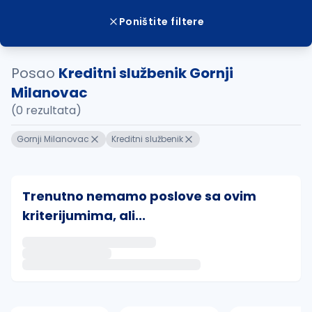
Poništite filtere
Posao
Kreditni službenik Gornji
Milanovac
(0 rezultata)
Gornji Milanovac
Kreditni službenik
Trenutno nemamo poslove sa ovim
kriterijumima, ali...
Ako sačuvate ovu pretragu, obavestićemo vas putem 