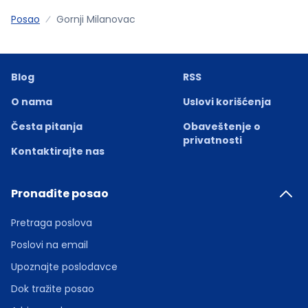
Posao
Gornji Milanovac
Blog
RSS
O nama
Uslovi korišćenja
Česta pitanja
Obaveštenje o
privatnosti
Kontaktirajte nas
Pronađite posao
Pretraga poslova
Poslovi na email
Upoznajte poslodavce
Dok tražite posao