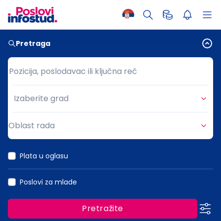
Pretraga
Pozicija, poslodavac ili ključna reč
Pozicija, poslodavac ili ključna reč
Izaberite grad
Grad
Oblast rada
Oblast rada
Plata u oglasu
Poslovi za mlade
Pretražite