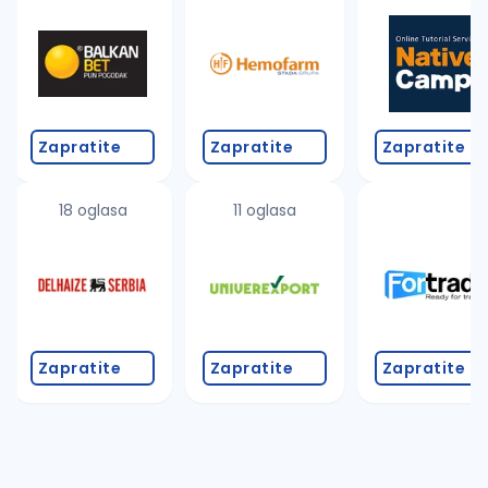
Takođe možete da:
proverite pravopisne greške (koristite č, ć, š, đ, ž,
povećajte radijus za odabrani grad
promenite odabrane filtere pretrage
Zapratite
Zapratite
Zapratite
18 oglasa
11 oglasa
Zapratite
Zapratite
Zapratite