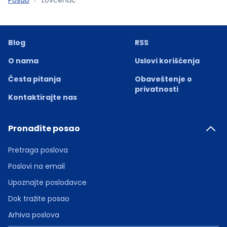
Blog
RSS
O nama
Uslovi korišćenja
Česta pitanja
Obaveštenje o
privatnosti
Kontaktirajte nas
Pronađite posao
Pretraga poslova
Poslovi na email
Upoznajte poslodavce
Dok tražite posao
Arhiva poslova