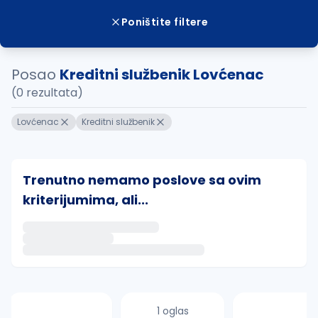
Poništite filtere
Posao
Kreditni službenik Lovćenac
(0 rezultata)
Lovćenac
Kreditni službenik
Trenutno nemamo poslove sa ovim
kriterijumima, ali...
Ako sačuvate ovu pretragu, obavestićemo vas putem 
uvajte pretragu
1 oglas