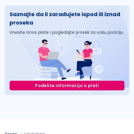
Saznajte da li zarađujete ispod ili iznad
proseka
Unesite iznos plate i pogledajte prosek za vašu poziciju
Podelite informaciju o plati
Posao
Lovćenac