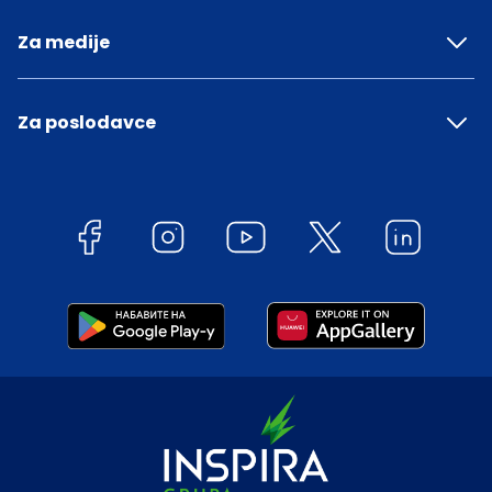
Za medije
Za poslodavce