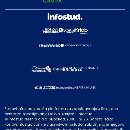
Poslovi Infostud vodeća platforma za zapošljavanje u Srbiji, deo
centra za zapošljavanje i razvoj karijere - Infostud.
©
Infostud rešenja d.o.o. Subotica
, 2000 -
2026
. Sadržaj sajta
Poslovi.infostud.com
je vlasništvo
Infostuda
. Zabranjeno je njegovo
preuzimanje bez dozvole
Infostuda
, zarad komercijalne upotrebe ili