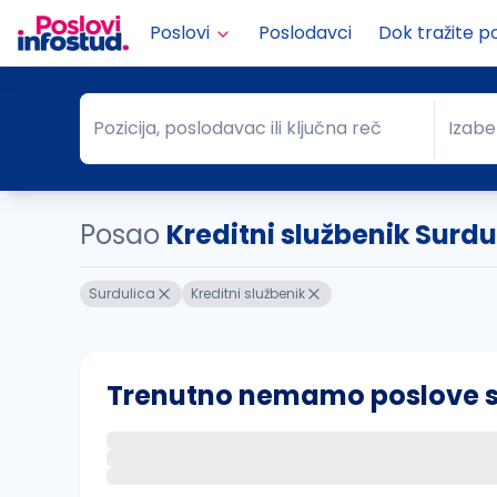
Poslovi
Poslodavci
Dok tražite p
Pozicija, poslodavac ili ključna reč
Izabe
Pozicija, poslodavac ili ključna reč
Grad
Posao
Kreditni službenik Surdu
Surdulica
Kreditni službenik
Trenutno nemamo poslove sa 
Ako sačuvate ovu pretragu, obavestićemo va