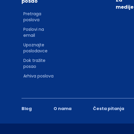
posao
medije
Pretraga
poslova
Poslovi na
email
Upoznajte
poslodavce
Dok tražite
posao
Arhiva poslova
Blog
O nama
Česta pitanja