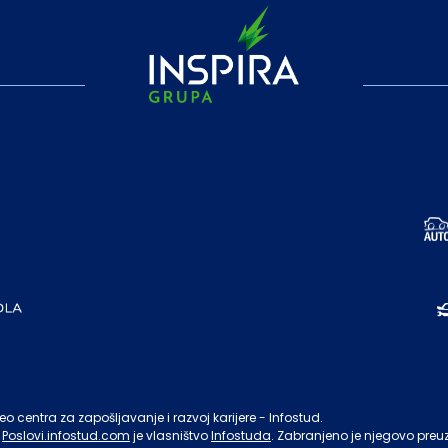
o centra za zapošljavanje i razvoj karijere - Infostud.
Poslovi.infostud.com
je vlasništvo
Infostuda
. Zabranjeno je njegovo preu