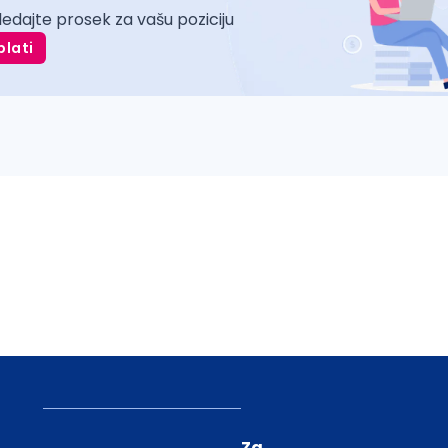
ledajte prosek za vašu poziciju
plati
Za