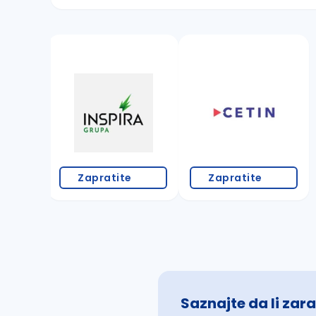
Sačuvajte pretragu
Takođe možete da:
proverite pravopisne greške (koristite č, ć,
povećajte radijus za odabrani grad
promenite odabrane filtere pretrage
Zapratite
Zapratite
Saznajte da li zara