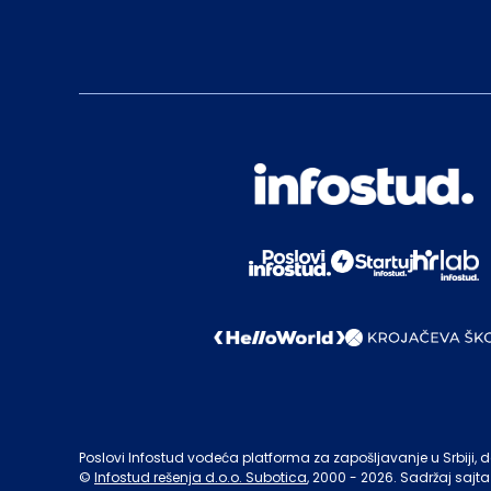
Poslovi Infostud vodeća platforma za zapošljavanje u Srbiji, de
©
Infostud rešenja d.o.o. Subotica
, 2000 -
2026
. Sadržaj sajta