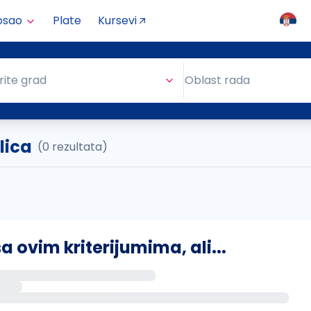
osao
Plate
Kursevi
Oblast rada
rite grad
Oblast rada
lica
(0 rezultata)
ovim kriterijumima, ali...
s putem email-a kada se pojave novi poslovi.