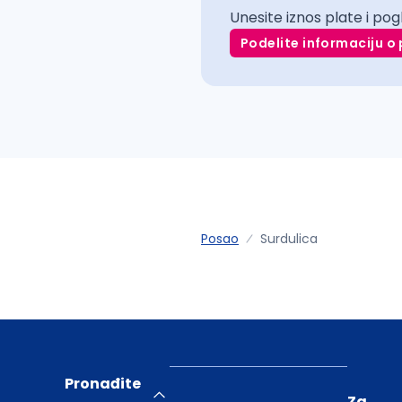
Unesite iznos plate i pog
Podelite informaciju o 
Posao
Surdulica
Pronađite
Za