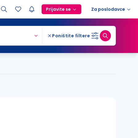
Prijavite se
Za poslodavce
Poništite filtere