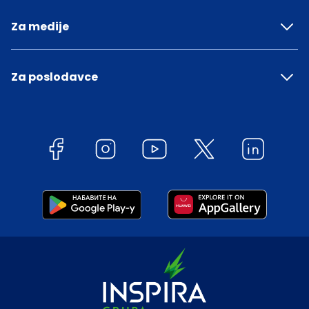
Za medije
Za poslodavce