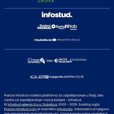
Poslovi Infostud vodeća platforma za zapošljavanje u Srbiji, deo
centra za zapošljavanje i razvoj karijere - Infostud.
©
Infostud rešenja d.o.o. Subotica
, 2000 -
2026
. Sadržaj sajta
Poslovi.infostud.com
je vlasništvo
Infostuda
. Zabranjeno je njegovo
preuzimanje bez dozvole
Infostuda
, zarad komercijalne upotrebe ili