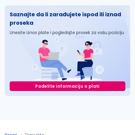
Saznajte da li zarađujete ispod ili iznad
proseka
Unesite iznos plate i pogledajte prosek za vašu poziciju
Podelite informaciju o plati
Posao
Trgovište