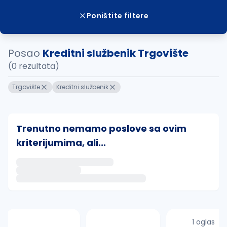
Poništite filtere
Posao
Kreditni službenik Trgovište
(0 rezultata)
Trgovište
Kreditni službenik
Trenutno nemamo poslove sa ovim
kriterijumima, ali...
Ako sačuvate ovu pretragu, obavestićemo vas putem 
uvajte pretragu
1 oglas