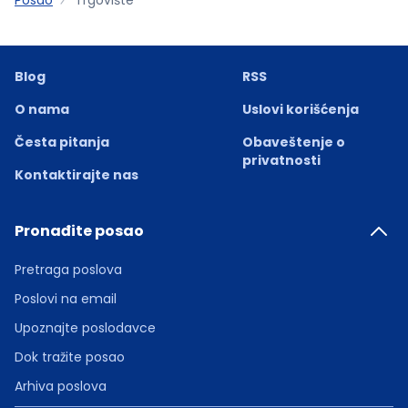
Blog
RSS
O nama
Uslovi korišćenja
Česta pitanja
Obaveštenje o
privatnosti
Kontaktirajte nas
Pronađite posao
Pretraga poslova
Poslovi na email
Upoznajte poslodavce
Dok tražite posao
Arhiva poslova