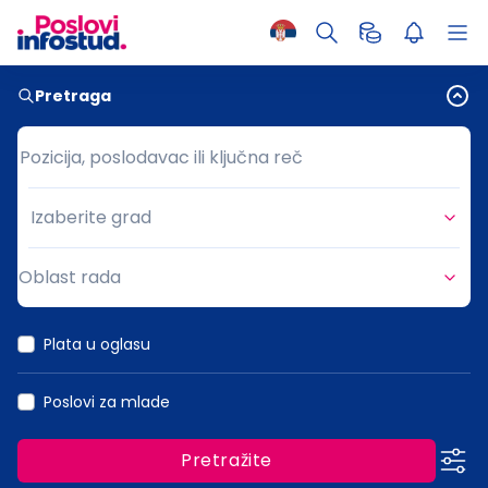
Pretraga
Pozicija, poslodavac ili ključna reč
Pozicija, poslodavac ili ključna reč
Izaberite grad
Grad
Oblast rada
Oblast rada
Plata u oglasu
Poslovi za mlade
Pretražite