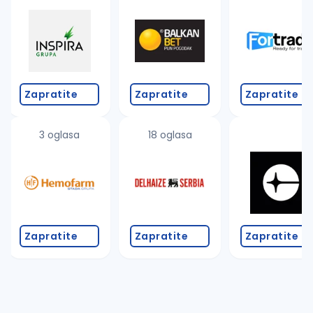
Takođe možete da:
proverite pravopisne greške (koristite č, ć, š, đ, ž,
povećajte radijus za odabrani grad
promenite odabrane filtere pretrage
Zapratite
Zapratite
Zapratite
3 oglasa
18 oglasa
Zapratite
Zapratite
Zapratite