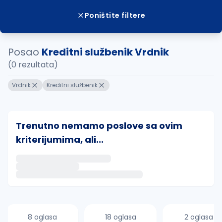
Poništite filtere
Posao
Kreditni službenik Vrdnik
(0 rezultata)
Vrdnik
Kreditni službenik
Trenutno nemamo poslove sa ovim
kriterijumima, ali...
Ako sačuvate ovu pretragu, obavestićemo vas putem 
uvajte pretragu
8 oglasa
18 oglasa
2 oglasa