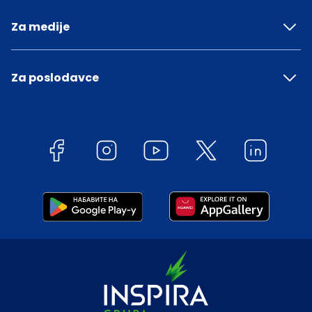
Za medije
Za poslodavce