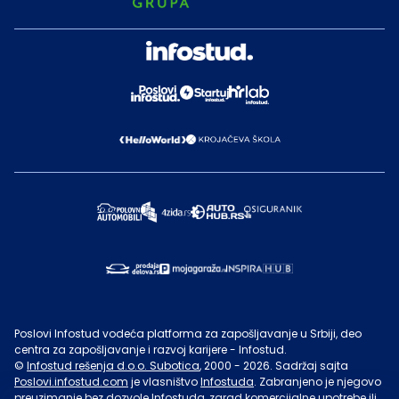
Poslovi Infostud vodeća platforma za zapošljavanje u Srbiji, deo
centra za zapošljavanje i razvoj karijere - Infostud.
©
Infostud rešenja d.o.o. Subotica
, 2000 -
2026
. Sadržaj sajta
Poslovi.infostud.com
je vlasništvo
Infostuda
. Zabranjeno je njegovo
preuzimanje bez dozvole
Infostuda
, zarad komercijalne upotrebe ili