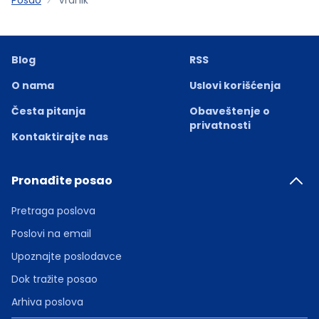
Blog
RSS
O nama
Uslovi korišćenja
Česta pitanja
Obaveštenje o
privatnosti
Kontaktirajte nas
Pronađite posao
Pretraga poslova
Poslovi na email
Upoznajte poslodavce
Dok tražite posao
Arhiva poslova