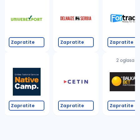
Takođe možete da:
proverite pravopisne greške (koristite č, ć, š, đ, ž,
povećajte radijus za odabrani grad
promenite odabrane filtere pretrage
Zapratite
Zapratite
Zapratite
2 oglasa
Zapratite
Zapratite
Zapratite