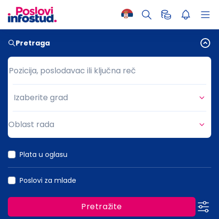
Pretraga
Pozicija, poslodavac ili ključna reč
Pozicija, poslodavac ili ključna reč
Izaberite grad
Grad
Oblast rada
Oblast rada
Plata u oglasu
Poslovi za mlade
Pretražite