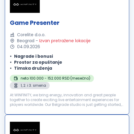
Game Presenter
Corelite d.o.o.
Beograd
-
Izvan pretražene lokacije
04.09.2026
Nagrade i bonusi
Prostor za opuštanje
Timska druženja
neto 100.000 - 152.000 RSD (mesečno)
1, 2. i 3. smena
At WINFINITY, we bring energy, innovation and great people
together to create exciting live entertainment experiences for
players worldwide. Our Belgrade studio is just getting started,
and we’re looking for motivated Game Presenters to join our
te...