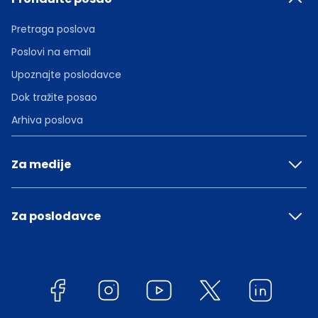
Pretraga poslova
Poslovi na email
Upoznajte poslodavce
Dok tražite posao
Arhiva poslova
Za medije
Za poslodavce