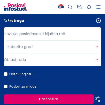
Pretraga
Pozicija, poslodavac ili ključna reč
Pozicija, poslodavac ili ključna reč
Izaberite grad
Grad
Oblast rada
Oblast rada
Plata u oglasu
Poslovi za mlade
Pretražite