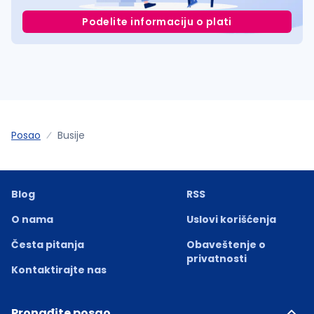
Podelite informaciju o plati
Posao
Busije
Blog
RSS
O nama
Uslovi korišćenja
Česta pitanja
Obaveštenje o
privatnosti
Kontaktirajte nas
Pronađite posao