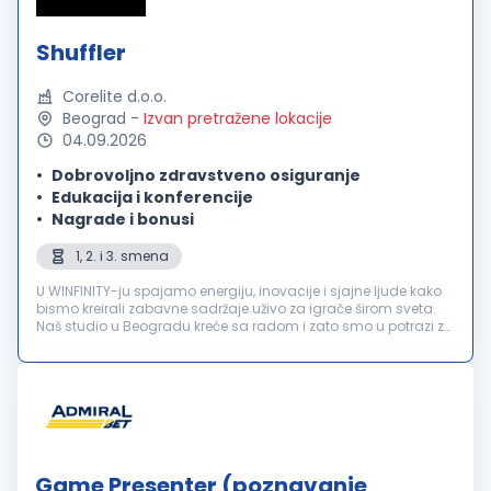
Shuffler
Corelite d.o.o.
Beograd
-
Izvan pretražene lokacije
04.09.2026
Dobrovoljno zdravstveno osiguranje
Edukacija i konferencije
Nagrade i bonusi
1, 2. i 3. smena
U WINFINITY-ju spajamo energiju, inovacije i sjajne ljude kako
bismo kreirali zabavne sadržaje uživo za igrače širom sveta.
Naš studio u Beogradu kreće sa radom i zato smo u potrazi za
motivisanim Shuffler-ima koji će se pridružiti našem timu! Tra...
Game Presenter (poznavanje