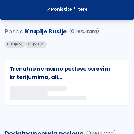
Poništite filtere
Posao
Krupije Busije
(0 rezultata)
Busije
Krupije
Trenutno nemamo poslove sa ovim
kriterijumima, ali...
Ako sačuvate ovu pretragu, obavestićemo vas putem 
uvajte pretragu
Dodatna ponuda poslova
(3 rezultata)