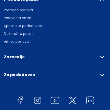
Pretraga poslova
Poslovi na email
Upoznajte poslodavce
Dok tražite posao
Arhiva poslova
Za medije
Za poslodavce