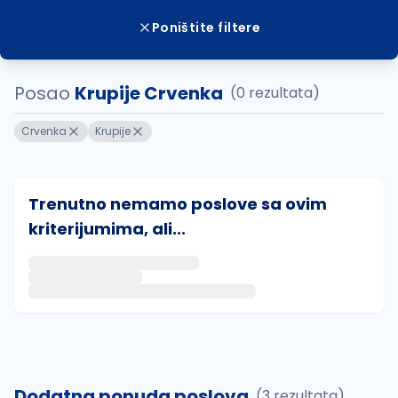
Poništite filtere
Posao
Krupije Crvenka
(0 rezultata)
Crvenka
Krupije
Trenutno nemamo poslove sa ovim
kriterijumima, ali...
Ako sačuvate ovu pretragu, obavestićemo vas putem 
uvajte pretragu
Dodatna ponuda poslova
(3 rezultata)