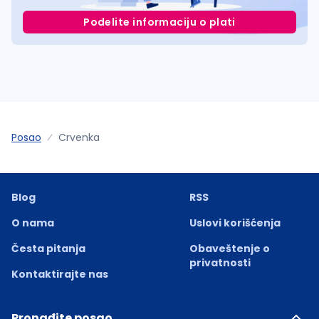
Podelite informaciju o plati
Posao
Crvenka
Blog
RSS
O nama
Uslovi korišćenja
Česta pitanja
Obaveštenje o
privatnosti
Kontaktirajte nas
Pronađite posao