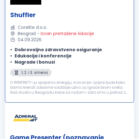
Shuffler
Corelite d.o.o.
Beograd
-
Izvan pretražene lokacije
04.09.2026
Dobrovoljno zdravstveno osiguranje
Edukacija i konferencije
Nagrade i bonusi
1, 2. i 3. smena
U WINFINITY-ju spajamo energiju, inovacije i sjajne ljude kako
bismo kreirali zabavne sadržaje uživo za igrače širom sveta.
Naš studio u Beogradu kreće sa radom i zato smo u potrazi za
motivisanim Shuffler-ima koji će se pridružiti našem timu! Tra...
Game Presenter (poznavanje