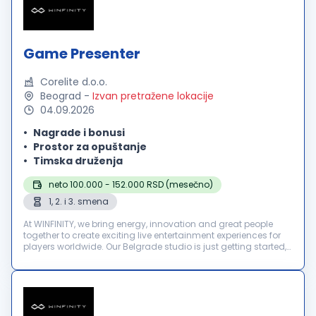
Game Presenter
Corelite d.o.o.
Beograd
-
Izvan pretražene lokacije
04.09.2026
Nagrade i bonusi
Prostor za opuštanje
Timska druženja
neto 100.000 - 152.000 RSD (mesečno)
1, 2. i 3. smena
At WINFINITY, we bring energy, innovation and great people
together to create exciting live entertainment experiences for
players worldwide. Our Belgrade studio is just getting started,
and we’re looking for motivated Game Presenters to join our
te...