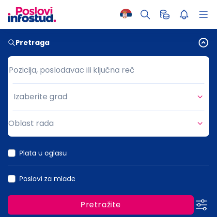
Pretraga
Pozicija, poslodavac ili ključna reč
Pozicija, poslodavac ili ključna reč
Izaberite grad
Grad
Oblast rada
Oblast rada
Plata u oglasu
Poslovi za mlade
Pretražite