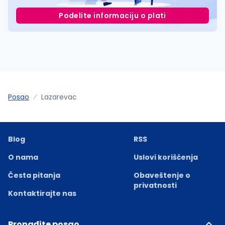
Podelite informaciju o plati
Posao
Lazarevac
Blog
RSS
O nama
Uslovi korišćenja
Česta pitanja
Obaveštenje o
privatnosti
Kontaktirajte nas
Pronađite posao