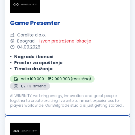
Game Presenter
Corelite d.o.o.
Beograd
-
Izvan pretražene lokacije
04.09.2026
Nagrade i bonusi
Prostor za opuštanje
Timska druženja
neto 100.000 - 152.000 RSD (mesečno)
1, 2. i 3. smena
At WINFINITY, we bring energy, innovation and great people
together to create exciting live entertainment experiences for
players worldwide. Our Belgrade studio is just getting started,
and we’re looking for motivated Game Presenters to join our
te...