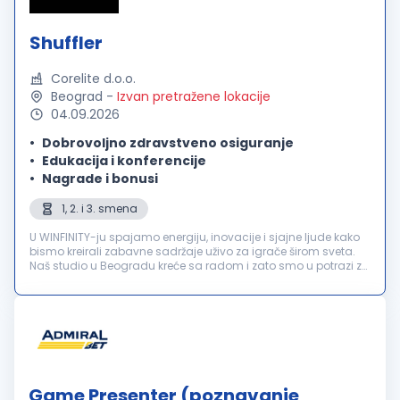
Shuffler
Corelite d.o.o.
Beograd
-
Izvan pretražene lokacije
04.09.2026
Dobrovoljno zdravstveno osiguranje
Edukacija i konferencije
Nagrade i bonusi
1, 2. i 3. smena
U WINFINITY-ju spajamo energiju, inovacije i sjajne ljude kako
bismo kreirali zabavne sadržaje uživo za igrače širom sveta.
Naš studio u Beogradu kreće sa radom i zato smo u potrazi za
motivisanim Shuffler-ima koji će se pridružiti našem timu! Tra...
Game Presenter (poznavanje