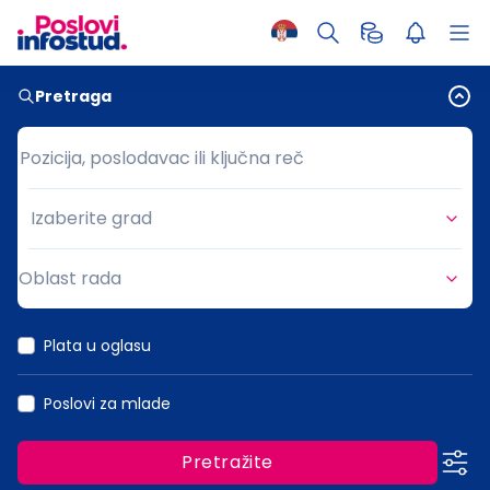
Pretraga
Pozicija, poslodavac ili ključna reč
Pozicija, poslodavac ili ključna reč
Izaberite grad
Grad
Oblast rada
Oblast rada
Plata u oglasu
Poslovi za mlade
Pretražite