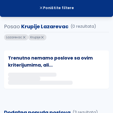
Poništite filtere
Posao
Krupije Lazarevac
(0 rezultata)
Lazarevac
Krupije
Trenutno nemamo poslove sa ovim
kriterijumima, ali...
Ako sačuvate ovu pretragu, obavestićemo vas putem 
uvajte pretragu
Dodatna ponuda poslova
(3 rezultata)