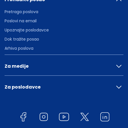
Pretraga poslova
Poslovi na email
Upoznajte poslodavce
Dok tražite posao
Arhiva poslova
Za medije
Za poslodavce