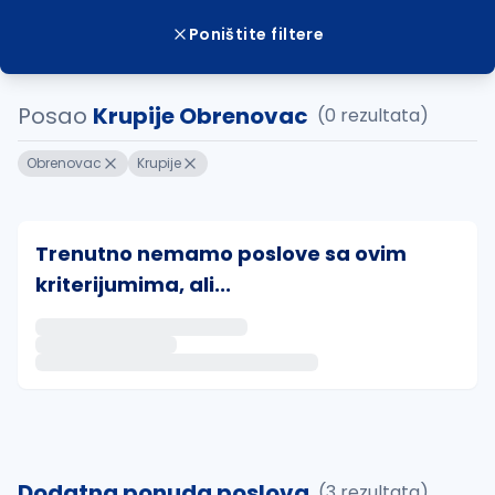
Poništite filtere
Posao
Krupije Obrenovac
(0 rezultata)
Obrenovac
Krupije
Trenutno nemamo poslove sa ovim
kriterijumima, ali...
Ako sačuvate ovu pretragu, obavestićemo vas putem 
uvajte pretragu
Dodatna ponuda poslova
(3 rezultata)