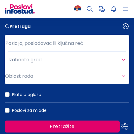
Pretraga
Pozicija, poslodavac ili ključna reč
Pozicija, poslodavac ili ključna reč
Izaberite grad
Grad
Oblast rada
Oblast rada
Plata u oglasu
Poslovi za mlade
Pretražite