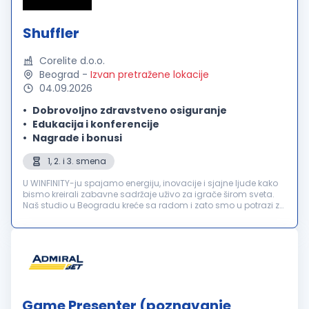
Shuffler
Corelite d.o.o.
Beograd
-
Izvan pretražene lokacije
04.09.2026
Dobrovoljno zdravstveno osiguranje
Edukacija i konferencije
Nagrade i bonusi
1, 2. i 3. smena
U WINFINITY-ju spajamo energiju, inovacije i sjajne ljude kako
bismo kreirali zabavne sadržaje uživo za igrače širom sveta.
Naš studio u Beogradu kreće sa radom i zato smo u potrazi za
motivisanim Shuffler-ima koji će se pridružiti našem timu! Tra...
Game Presenter (poznavanje