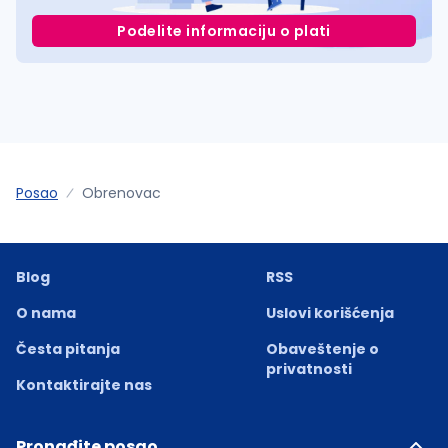
Podelite informaciju o plati
Posao
Obrenovac
Blog
RSS
O nama
Uslovi korišćenja
Česta pitanja
Obaveštenje o
privatnosti
Kontaktirajte nas
Pronađite posao