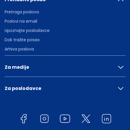
Pretraga poslova
Poslovi na email
Upoznajte poslodavce
Dok tražite posao
Arhiva poslova
Za medije
Za poslodavce