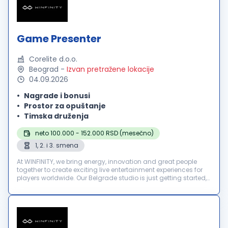
Game Presenter
Corelite d.o.o.
Beograd
-
Izvan pretražene lokacije
04.09.2026
Nagrade i bonusi
Prostor za opuštanje
Timska druženja
neto 100.000 - 152.000 RSD (mesečno)
1, 2. i 3. smena
At WINFINITY, we bring energy, innovation and great people
together to create exciting live entertainment experiences for
players worldwide. Our Belgrade studio is just getting started,
and we’re looking for motivated Game Presenters to join our
te...