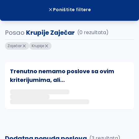
Poništite filtere
Posao
Krupije Zaječar
(0 rezultata)
Zaječar
Krupije
Trenutno nemamo poslove sa ovim
kriterijumima, ali...
Ako sačuvate ovu pretragu, obavestićemo vas putem 
uvajte pretragu
Dodatna ponuda poslova
(3 rezultata)