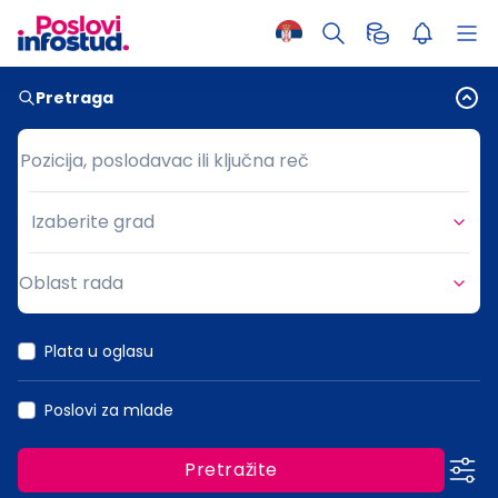
Pretraga
Pozicija, poslodavac ili ključna reč
Pozicija, poslodavac ili ključna reč
Izaberite grad
Grad
Oblast rada
Oblast rada
Plata u oglasu
Poslovi za mlade
Pretražite