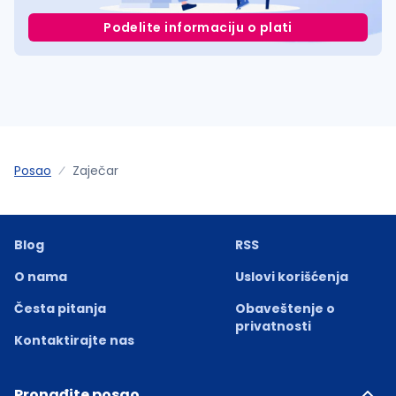
Podelite informaciju o plati
Posao
Zaječar
Blog
RSS
O nama
Uslovi korišćenja
Česta pitanja
Obaveštenje o
privatnosti
Kontaktirajte nas
Pronađite posao