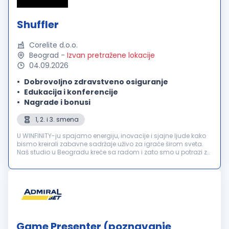
Shuffler
Corelite d.o.o.
Beograd
-
Izvan pretražene lokacije
04.09.2026
Dobrovoljno zdravstveno osiguranje
Edukacija i konferencije
Nagrade i bonusi
1, 2. i 3. smena
U WINFINITY-ju spajamo energiju, inovacije i sjajne ljude kako
bismo kreirali zabavne sadržaje uživo za igrače širom sveta.
Naš studio u Beogradu kreće sa radom i zato smo u potrazi za
motivisanim Shuffler-ima koji će se pridružiti našem timu! Tra...
Game Presenter (poznavanje