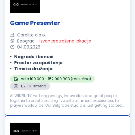
Game Presenter
Corelite d.o.o.
Beograd
-
Izvan pretražene lokacije
04.09.2026
Nagrade i bonusi
Prostor za opuštanje
Timska druženja
neto 100.000 - 152.000 RSD (mesečno)
1, 2. i 3. smena
At WINFINITY, we bring energy, innovation and great people
together to create exciting live entertainment experiences for
players worldwide. Our Belgrade studio is just getting started,
and we’re looking for motivated Game Presenters to join our
te...