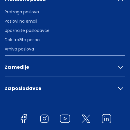
Pretraga poslova
Poslovi na email
Upoznajte poslodavce
Dok tražite posao
Arhiva poslova
Za medije
Za poslodavce