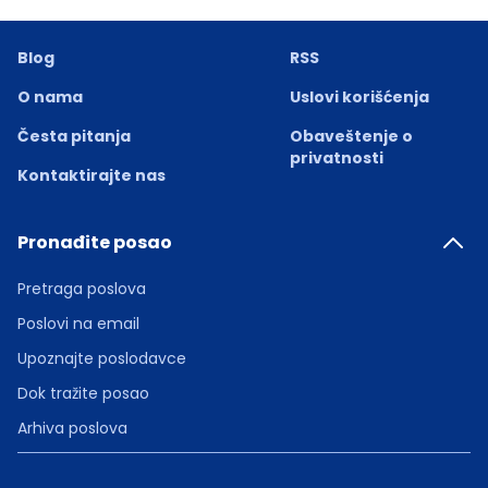
Blog
RSS
O nama
Uslovi korišćenja
Česta pitanja
Obaveštenje o
privatnosti
Kontaktirajte nas
Pronađite posao
Pretraga poslova
Poslovi na email
Upoznajte poslodavce
Dok tražite posao
Arhiva poslova