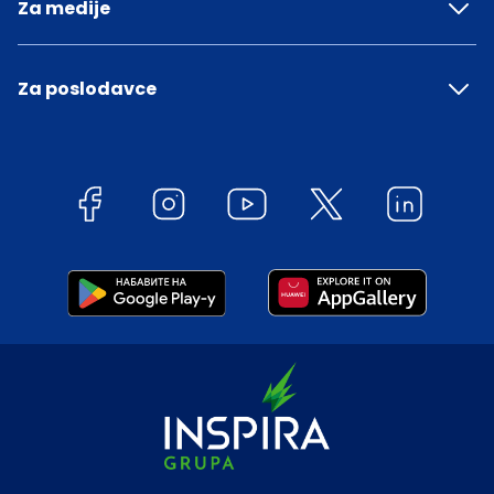
Za medije
Za poslodavce