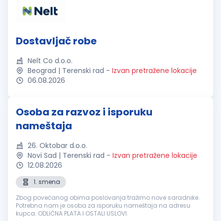
Dostavljač robe
Nelt Co d.o.o.
Beograd | Terenski rad
-
Izvan pretražene lokacije
06.08.2026
Osoba za razvoz i isporuku
nameštaja
26. Oktobar d.o.o.
Novi Sad | Terenski rad
-
Izvan pretražene lokacije
12.08.2026
1. smena
Zbog povećanog obima poslovanja tražimo nove saradnike.
Potrebna nam je osoba za isporuku nameštaja na adresu
kupca. ODLIČNA PLATA I OSTALI USLOVI.