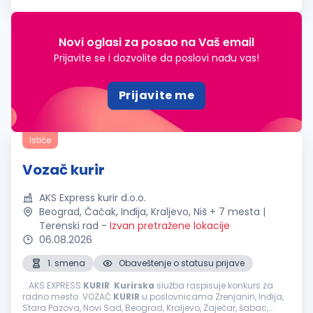
Novi oglasi za posao na Vaš email
Prijavite se i dozvolite da poslovi nađu vas!
Prijavite me
Ističe
Vozač kurir
AKS Express kurir d.o.o.
Beograd, Čačak, Inđija, Kraljevo, Niš + 7 mesta |
Terenski rad
-
Izvan pretražene lokacije
06.08.2026
1. smena
Obaveštenje o statusu prijave
...AKS EXPRESS
KURIR
Kurirska
služba raspisuje konkurs za
radno mesto VOZAČ
KURIR
u poslovnicama Zrenjanin, Inđija,
Stara Pazova, Novi Sad, Beograd, Kraljevo, Zaječar, šabac,