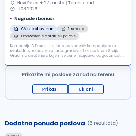
Novi Pazar + 27 mesta | Terenski rad
11.08.2026
Nagrade i bonusi
CV nije obavezan
1. smena
Obaveštenje o statusu prijave
Kompanija D Express je jedna od vodećih kompanija koja
svakodnevno povezuje ljude, gradove i biznise širom Srbije.
Gradimo okruženje u kojem se cene inicijativa, odgovornost i
želja za napredovanjem. Ako želite stabilnost velikog sistema,
ali i dinam...
Prikažite mi poslove za rad na terenu
Prikaži
Ukloni
Dodatna ponuda poslova
(6 rezultata)