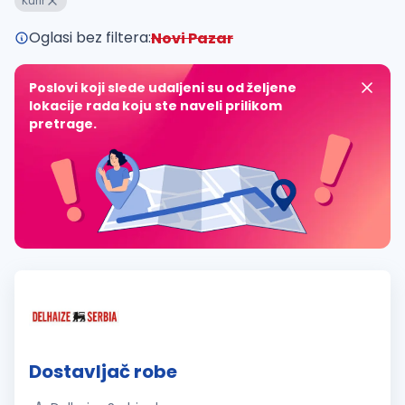
Kurir
Oglasi bez filtera:
Novi Pazar
Poslovi koji slede udaljeni su od željene
lokacije rada koju ste naveli prilikom
pretrage.
Dostavljač robe