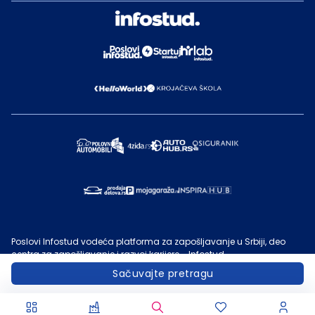
Poslovi Infostud vodeća platforma za zapošljavanje u Srbiji, deo
centra za zapošljavanje i razvoj karijere - Infostud.
©
Infostud rešenja d.o.o. Subotica
, 2000 -
2026
. Sadržaj sajta
Sačuvajte pretragu
Poslovi.infostud.com
je vlasništvo
Infostuda
. Zabranjeno je njegovo
preuzimanje bez dozvole
Infostuda
, zarad komercijalne upotrebe ili
u druge svrhe, osim za lične potrebe posetilaca sajta.
Uslovi