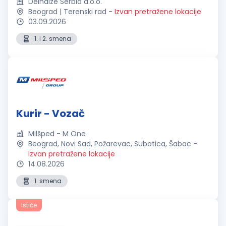
Delhaize Serbia d.o.o.
Beograd | Terenski rad
-
Izvan pretražene lokacije
03.09.2026
1. i 2. smena
Kurir - Vozač
Milšped - M One
Beograd, Novi Sad, Požarevac, Subotica, Šabac
-
Izvan pretražene lokacije
14.08.2026
1. smena
Ističe