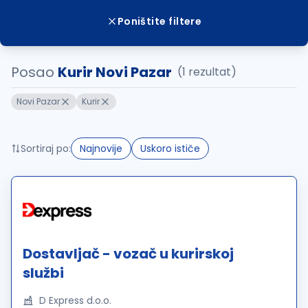
Poništite filtere
Posao
Kurir Novi Pazar
(1 rezultat)
Novi Pazar
Kurir
Sortiraj po:
Najnovije
Uskoro ističe
Dostavljač - vozač u kurirskoj
službi
D Express d.o.o.