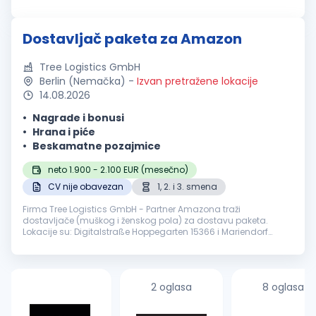
Nova Varoš, Čačak, Valjevo i Niš Opis radnog mesta: Obavlja...
Dostavljač paketa za Amazon
Tree Logistics GmbH
Berlin (Nemačka)
-
Izvan pretražene lokacije
14.08.2026
Nagrade i bonusi
Hrana i piće
Beskamatne pozajmice
neto 1.900 - 2.100 EUR (mesečno)
CV nije obavezan
1, 2. i 3. smena
Firma Tree Logistics GmbH - Partner Amazona traži
dostavljače (muškog i ženskog pola) za dostavu paketa.
Lokacije su: Digitalstraße Hoppegarten 15366 i Mariendorf
Porschestraße 12107 Berlin. Poželjno je dobro znanje engleskog
jezika i osnove nemačko...
2 oglasa
8 oglasa