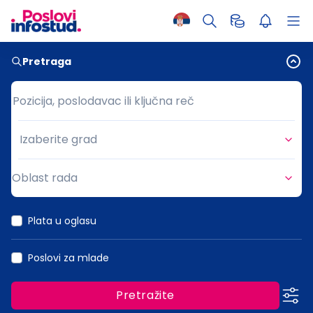
Pretraga
Pozicija, poslodavac ili ključna reč
Pozicija, poslodavac ili ključna reč
Izaberite grad
Grad
Oblast rada
Oblast rada
Plata u oglasu
Poslovi za mlade
Pretražite