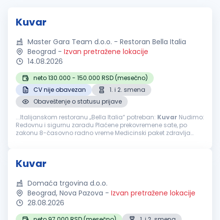
Kuvar
Master Gara Team d.o.o. - Restoran Bella Italia
Beograd
-
Izvan pretražene lokacije
14.08.2026
neto 130.000 - 150.000 RSD (mesečno)
CV nije obavezan
1. i 2. smena
Obaveštenje o statusu prijave
...Italijanskom restoranu „Bella Italia“ potreban:
Kuvar
Nudimo:
Redovnu i sigurnu zaradu Plaćene prekovremene sate, po
zakonu 8-časovno radno vreme Medicinski paket zdravlja
Nedelja slobodan dan Plaćen godišnji odmor, po zakonu
Stabilan...
Kuvar
Domaća trgovina d.o.o.
Beograd, Nova Pazova
-
Izvan pretražene lokacije
28.08.2026
neto 97.000 RSD (mesečno)
1. i 2. smena