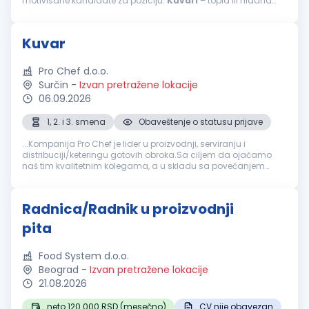
motivisane kandidate za poziciju:
Kuvari
– topla ili hladna
kuhinja Opis posla: priprema jela tople ili hladne kuhinje...
Kuvar
Pro Chef d.o.o.
Surčin
-
Izvan pretražene lokacije
06.09.2026
1, 2. i 3. smena
Obaveštenje o statusu prijave
...Kompanija Pro Chef je lider u proizvodnji, serviranju i
distribuciji/keteringu gotovih obroka.Sa ciljem da ojačamo
naš tim kvalitetnim kolegama, a u skladu sa povećanjem
obima posla, tražimo kandidate za poziciju:
KUVAR
(više
izvršilaca) Mesto...
Radnica/Radnik u proizvodnji
pita
Food System d.o.o.
Beograd
-
Izvan pretražene lokacije
21.08.2026
neto 120.000 RSD (mesečno)
CV nije obavezan