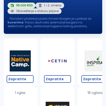
115.000 RSD
1. i 2. smena
Obaveštenje o statusu prijave
...Povodom proširenja posla Smash Burgers je u potrazi za
kuvarima
. Posao obuhvata spremanje burgera na
električnom grillu, održavanje higijene radnog prostora,
pripremu, skladištenje i očuvanje namirnica. Radi se u dve
smene: I smena...
Zapratite
Zapratite
Zapratite
1 oglas
18 oglasa