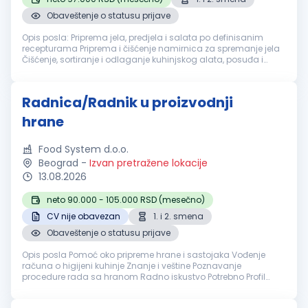
Obaveštenje o statusu prijave
Opis posla: Priprema jela, predjela i salata po definisanim
recepturama Priprema i čišćenje namirnica za spremanje jela
Čišćenje, sortiranje i odlaganje kuhinjskog alata, posuđa i
opreme Rad na pekari: pečenje dopeka i izlaganje proizvoda
Održavanje...
Radnica/Radnik u proizvodnji
hrane
Food System d.o.o.
Beograd
-
Izvan pretražene lokacije
13.08.2026
neto 90.000 - 105.000 RSD (mesečno)
CV nije obavezan
1. i 2. smena
Obaveštenje o statusu prijave
Opis posla Pomoć oko pripreme hrane i sastojaka Vođenje
računa o higijeni kuhinje Znanje i veštine Poznavanje
procedure rada sa hranom Radno iskustvo Potrebno Profil
kandidata Odgovorna, vredna i pedantna osoba Nudimo Rad
u prvoj i drugoj s...