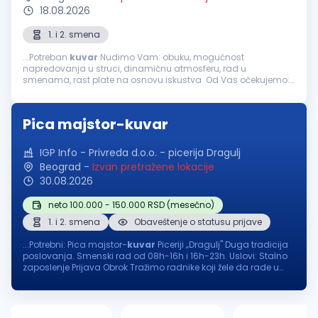
18.08.2026
1. i 2. smena
...Potreban
kuvar
Nudimo Vam: obuku, mogućnost
napredovanja u struci, dinamičnu atmosferu, rad u
smenama, rast plate na osnovu iskustva Od Vas očekujemo:
odgovornost i ljubaznost, sposobnost timskog rada, radno
iskustvo poželjno Mogućnost...
Pica majstor-kuvar
IGP Info - Privreda d.o.o. - picerija Dragulj
Beograd
-
Izvan pretražene lokacije
30.08.2026
neto 100.000 - 150.000 RSD (mesečno)
1. i 2. smena
Obaveštenje o statusu prijave
...Potrebni: Pica majstor-
kuvar
Piceriji „Dragulj" Duga tradicija
poslovanja. Smenski rad od 08h-16h i 16h-23h. Uslovi: Stalno
zaposlenje Prijava Obrok Tražimo radnike koji žele da rade u
odličnim uslovima za rad. Plata i svi ostali uslovi...