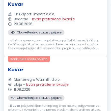
Kuvar
TP Eksport-Import d.o.o.
Beograd
-
Izvan pretražene lokacije
28.08.2026
Obaveštenje o statusu prijave
...stručna sprema, po mogućstvu ugostiteljski smer ili slična
kvalifikacija Iskustvo na poziciji
kuvara
minimum 2 godine
Poznavanje higijenskih standarda i propisa u ugostiteljstvu
Sposobnost rada u timu i pod pritiskom Fleksibilnost i
spremnost na rad...
Konkurišite među prvima
Kuvar
Montenegro Warmth d.o.o.
Libija
-
Izvan pretražene lokacije
11.08.2026
Obaveštenje o statusu prijave
...
Kuvar
je ključni član kuhinjskog tima hotela, odgovoran za
pripremu i kuvanje hrane prema visokim standardima ukusa,