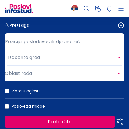
Pretraga
Pozicija, poslodavac ili ključna reč
Pozicija, poslodavac ili ključna reč
Izaberite grad
Grad
Oblast rada
Oblast rada
Plata u oglasu
Poslovi za mlade
Pretražite