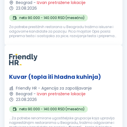
Beograd
-
Izvan pretražene lokacije
23.08.2026
neto 90.000 - 140.000 RSD (mesečno)
Za potrebe prestižnih restorana u Beogradu tražimo iskusne i
odgovorne kandidate za poziciju: Pica majstori Opis posla:
priprema testa i sastojaka za pice; razvijanje testa i priprema
pica prema definisanim recepturama; pečenje i finalna
priprema pr...
Kuvar (topla ili hladna kuhinja)
Friendly HR - Agencija za zapošljavanje
Beograd
-
Izvan pretražene lokacije
23.08.2026
neto 90.000 - 140.000 RSD (mesečno)
...Za potrebe renomirane ugostiteljske grupacije koja upravlja
najprestižnijim restoranima u Beogradu, tražimo odgovorne i