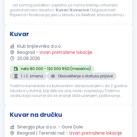
...od samog početka i zajedno sa nama kreiraju vrhunsko
gastronomsko iskustvo.
Kuvar
/
Kuvarica
Odgovornosti:
Priprema i finalizacija jela u skladu sa Beefbar standardima i
recepturama; Organizacija i priprema radne stanice pre
početka servisa; Obezbeđivanje...
Kuvar
Klub književnika d.o.o.
Beograd
-
Izvan pretražene lokacije
20.08.2026
neto 80.000 - 120.000 RSD (mesečno)
1. i 2. smena
Obaveštenje o statusu prijave
Tražimo kandidate sa kulinarskim obrazovanjem i do 2 godine
iskustva u kuhinji, koji žele da uče, rade i napreduju.Tražimo
osobu koja razume da se znanje stiče učenjem, poštovanje
zaslužuje, poverenje gradi, a ozbiljna karijera u kuhinji razvija
rado...
Kuvar na dručku
Sinergija plus d.o.o. - Gore Dole
Beograd | Terenski rad
-
Izvan pretražene lokacije