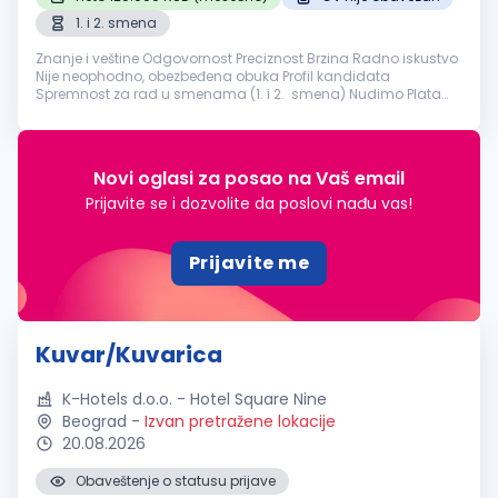
1. i 2. smena
Znanje i veštine Odgovornost Preciznost Brzina Radno iskustvo
Nije neophodno, obezbeđena obuka Profil kandidata
Spremnost za rad u smenama (1. i 2. smena) Nudimo Plata
120.000 dinara Obezbeđen topli obrok NapomenaLokacija
radnog mesta Vodov...
Novi oglasi za posao na Vaš email
Prijavite se i dozvolite da poslovi nađu vas!
Prijavite me
Kuvar/Kuvarica
K-Hotels d.o.o. - Hotel Square Nine
Beograd
-
Izvan pretražene lokacije
20.08.2026
Obaveštenje o statusu prijave