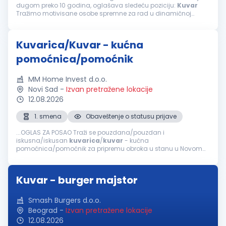
dugom preko 10 godina, oglašava sledeću poziciju:
Kuvar
Tražimo motivisane osobe spremne za rad u dinamičnoj
atmosferi. Uslovi: III/IV stepen stručne spreme –
kuvar
...
Kuvarica/Kuvar - kućna
pomoćnica/pomoćnik
MM Home Invest d.o.o.
Novi Sad
-
Izvan pretražene lokacije
12.08.2026
1. smena
Obaveštenje o statusu prijave
...OGLAS ZA POSAO Traži se pouzdana/pouzdan i
iskusna/iskusan
kuvarica
/
kuvar
- kućna
pomoćnica/pomoćnik za pripremu obroka u stanu u Novom
Sadu. Opis posla Priprema obroka: Planiranje i kuvanje zdravih
i raznovrsnih jela (doručak i ručak). Nabavka...
Kuvar - burger majstor
Smash Burgers d.o.o.
Beograd
-
Izvan pretražene lokacije
12.08.2026