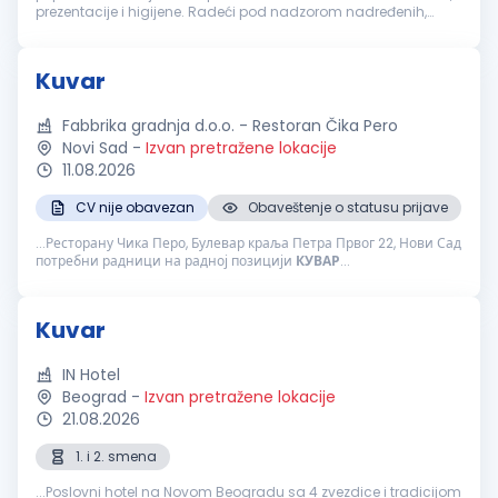
prezentacije i higijene. Radeći pod nadzorom nadređenih,
osigurava da su obroci pripremljeni u skladu sa propisanim
receptima...
Kuvar
Fabbrika gradnja d.o.o. - Restoran Čika Pero
Novi Sad
-
Izvan pretražene lokacije
11.08.2026
CV nije obavezan
Obaveštenje o statusu prijave
...Ресторану Чика Перо, Булевар краља Петра Првог 22, Нови Сад
потребни радници на радној позицији
КУВАР
...
Kuvar
IN Hotel
Beograd
-
Izvan pretražene lokacije
21.08.2026
1. i 2. smena
...Poslovni hotel na Novom Beogradu sa 4 zvezdice i tradicijom