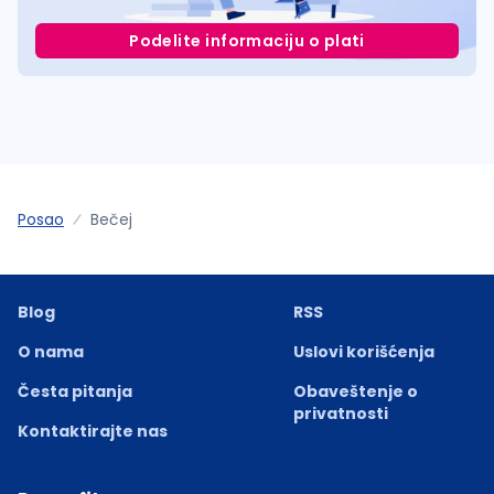
Podelite informaciju o plati
Posao
Bečej
Blog
RSS
O nama
Uslovi korišćenja
Česta pitanja
Obaveštenje o
privatnosti
Kontaktirajte nas