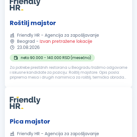
Roštilj majstor
Friendly HR - Agencija za zapošljavanje
Beograd
-
Izvan pretražene lokacije
23.08.2026
neto 90.000 - 140.000 RSD (mesečno)
Za potrebe prestižnih restorana u Beogradu tražimo odgovorne
i iskusne kandidate za poziciju: Roštilj majstore. Opis posla:
priprema mesa i drugih namirnica za roštilj; termička obrada
hrane u skladu sa porudžbinama; praćenje kvaliteta, vremena
i st...
Pica majstor
Friendly HR - Agencija za zapošljavanje