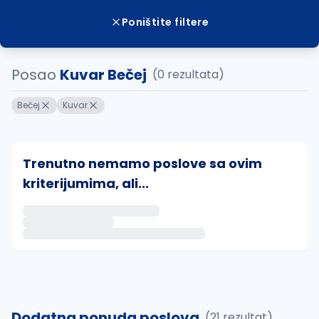
Poništite filtere
Posao
Kuvar Bečej
(0 rezultata)
Bečej
Kuvar
Trenutno nemamo poslove sa ovim
kriterijumima, ali...
Ako sačuvate ovu pretragu, obavestićemo vas putem 
uvajte pretragu
Dodatna ponuda poslova
(21 rezultat)