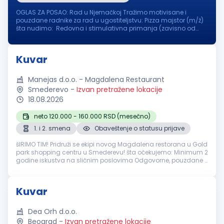
OGLAS ZA POSAO: Rad u Njemačkoj Tražimo motivisane i
pouzdane radnike za rad u ugostiteljstvu: Pizza majstor (m/ž)
šta nudimo: Redovna i stimulativna primanja (zavisno od
iskustva i pozicije ) Obezbeđen smještaj u blizini posla
Osiguran topli obr...
Kuvar
Manejas d.o.o. - Magdalena Restaurant
Smederevo
-
Izvan pretražene lokacije
18.08.2026
neto 120.000 - 160.000 RSD (mesečno)
1. i 2. smena
Obaveštenje o statusu prijave
šIRIMO TIM! Pridruži se ekipi novog Magdalena restorana u Gold
park shopping centru u Smederevu! šta očekujemo: Minimum 2
godine iskustva na sličnim poslovima Odgovorne, pouzdane i
ljubazne osobe Strast prema kuvanju i želja za stvaranjem
savršenih ...
Kuvar
Dea Orh d.o.o.
Beograd
-
Izvan pretražene lokacije