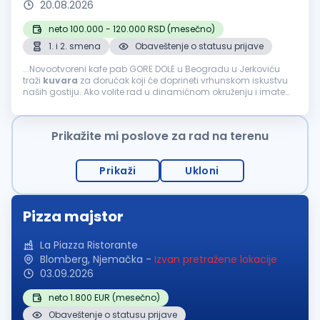
20.08.2026
neto 100.000 - 120.000 RSD (mesečno)
1. i 2. smena
Obaveštenje o statusu prijave
...Novootvoreni kafe pab GORE DOLE u Beogradu u Jerkoviću
traži
kuvara
za doručak koji će doprineti vrhunskom iskustvu
naših gostiju. Ako volite rad u dinamičnom okruženju i imate
strast prema pripremi ukusnih doručaka, pridružite se našem
timu...
Prikažite mi poslove za rad na terenu
Prikaži
Ukloni
Pizza majstor
La Piazza Ristorante
Blomberg, Njemačka
-
Izvan pretražene lokacije
03.09.2026
neto 1.800 EUR (mesečno)
Obaveštenje o statusu prijave