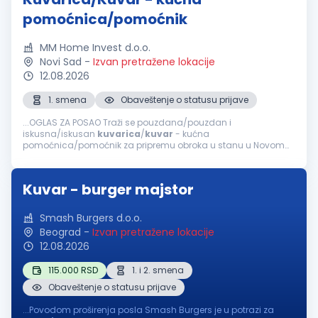
pomoćnica/pomoćnik
MM Home Invest d.o.o.
Novi Sad
-
Izvan pretražene lokacije
12.08.2026
1. smena
Obaveštenje o statusu prijave
...OGLAS ZA POSAO Traži se pouzdana/pouzdan i
iskusna/iskusan
kuvarica
/
kuvar
- kućna
pomoćnica/pomoćnik za pripremu obroka u stanu u Novom
Sadu. Opis posla Priprema obroka: Planiranje i kuvanje zdravih
i raznovrsnih jela (doručak i ručak). Nabavka...
Kuvar - burger majstor
Smash Burgers d.o.o.
Beograd
-
Izvan pretražene lokacije
12.08.2026
115.000 RSD
1. i 2. smena
Obaveštenje o statusu prijave
...Povodom proširenja posla Smash Burgers je u potrazi za