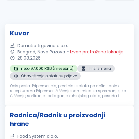
Kuvar
Domaća trgovina d.o.o.
Beograd, Nova Pazova
-
Izvan pretražene lokacije
28.08.2026
neto 97.000 RSD (mesečno)
1. i 2. smena
Obaveštenje o statusu prijave
Opis posla: Priprema jela, predjela i salata po definisanim
recepturama Priprema i čišćenje namirnica za spremanje jela
Čišćenje, sortiranje i odlaganje kuhinjskog alata, posuđa i
opreme Rad na pekari: pečenje dopeka i izlaganje proizvoda
Održavanje...
Radnica/Radnik u proizvodnji
hrane
Food System d.o.o.