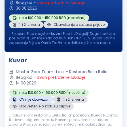
Beograd
-
Izvan pretražene lokacije
30.08.2026
neto 100.000 - 150.000 RSD (mesečno)
1. i 2. smena
Obaveštenje o statusu prijave
...Potrebni: Pica majstor-
kuvar
Piceriji „Dragulj" Duga tradicija
poslovanja. Smenski rad od 08h-16h i 16h-23h. Uslovi: Stalno
zaposlenje Prijava Obrok Tražimo radnike koji žele da rade u
odličnim uslovima za rad. Plata i svi ostali uslovi...
Kuvar
Master Gara Team d.o.o. - Restoran Bella Italia
Beograd
-
Izvan pretražene lokacije
14.08.2026
neto 130.000 - 150.000 RSD (mesečno)
CV nije obavezan
1. i 2. smena
Obaveštenje o statusu prijave
...Italijanskom restoranu „Bella Italia“ potreban:
Kuvar
Nudimo:
Redovnu i sigurnu zaradu Plaćene prekovremene sate, po
zakonu 8-časovno radno vreme Medicinski paket zdravlja