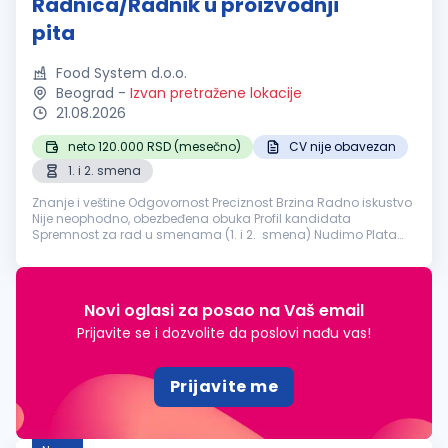
Radnica/Radnik u proizvodnji
pita
Food System d.o.o.
Beograd
-
Izvan pretražene lokacije
21.08.2026
neto 120.000 RSD (mesečno)
CV nije obavezan
1. i 2. smena
Znanje i veštine Odgovornost Preciznost Brzina Radno iskustvo
Nije neophodno, obezbeđena obuka Profil kandidata
Spremnost za rad u smenama (1. i 2. smena) Nudimo Plata
120.000 dinara Obezbeđen topli obrok NapomenaLokacija
radnog mesta Vodov...
Novi oglasi za posao na Vaš email
Prijavite se i dozvolite da poslovi nađu vas!
Prijavite me