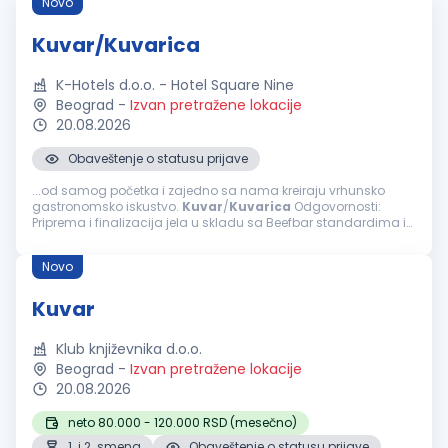
Novo
Kuvar/Kuvarica
K-Hotels d.o.o. - Hotel Square Nine
Beograd
-
Izvan pretražene lokacije
20.08.2026
Obaveštenje o statusu prijave
...od samog početka i zajedno sa nama kreiraju vrhunsko
gastronomsko iskustvo.
Kuvar
/
Kuvarica
Odgovornosti:
Priprema i finalizacija jela u skladu sa Beefbar standardima i
recepturama; Organizacija i priprema radne stanice pre
početka servisa; Obezbeđivanje...
Novo
Kuvar
Klub književnika d.o.o.
Beograd
-
Izvan pretražene lokacije
20.08.2026
neto 80.000 - 120.000 RSD (mesečno)
1. i 2. smena
Obaveštenje o statusu prijave