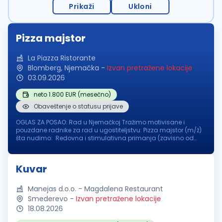
Prikaži
Ukloni
Pizza majstor
La Piazza Ristorante
Blomberg, Njemačka
-
Izvan pretražene lokacije
03.09.2026
neto 1.800 EUR (mesečno)
Obaveštenje o statusu prijave
OGLAS ZA POSAO: Rad u Njemačkoj Tražimo motivisane i
pouzdane radnike za rad u ugostiteljstvu: Pizza majstor (m/ž)
šta nudimo: Redovna i stimulativna primanja (zavisno od
iskustva i pozicije ) Obezbeđen smještaj u blizini posla
Osiguran topli obr...
Kuvar
Manejas d.o.o. - Magdalena Restaurant
Smederevo
-
Izvan pretražene lokacije
18.08.2026