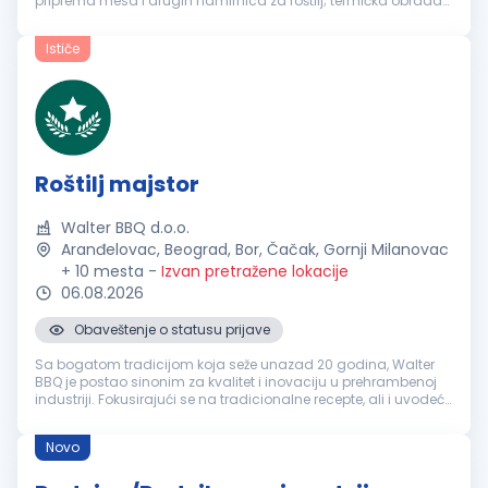
priprema mesa i drugih namirnica za roštilj; termička obrada
hrane u skladu sa porudžbinama; praćenje kvaliteta, vremena
i st...
Ističe
Roštilj majstor
Walter BBQ d.o.o.
Aranđelovac, Beograd, Bor, Čačak, Gornji Milanovac
+ 10 mesta
-
Izvan pretražene lokacije
06.08.2026
Obaveštenje o statusu prijave
Sa bogatom tradicijom koja seže unazad 20 godina, Walter
BBQ je postao sinonim za kvalitet i inovaciju u prehrambenoj
industriji. Fokusirajući se na tradicionalne recepte, ali i uvodeći
moderna rešenja, kompanija je uspela da zadovolji ukuse
različi...
Novo