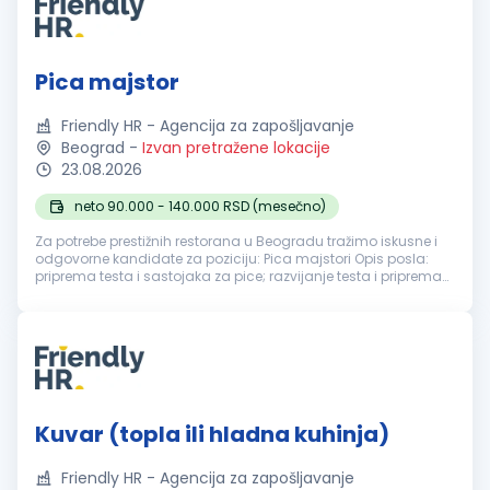
Pica majstor
Friendly HR - Agencija za zapošljavanje
Beograd
-
Izvan pretražene lokacije
23.08.2026
neto 90.000 - 140.000 RSD (mesečno)
Za potrebe prestižnih restorana u Beogradu tražimo iskusne i
odgovorne kandidate za poziciju: Pica majstori Opis posla:
priprema testa i sastojaka za pice; razvijanje testa i priprema
pica prema definisanim recepturama; pečenje i finalna
priprema pr...
Kuvar (topla ili hladna kuhinja)
Friendly HR - Agencija za zapošljavanje