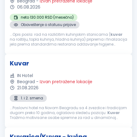
Beograd
-
Izvan pretražene lokacije
06.08.2026
neto 130.000 RSD (mesečno)
Obaveštenje o statusu prijave
...Opis posla: rad na različitim kuhinjskim stanicama (
kuvar
na roštilju, topla kuhinja, hladna kuhinja) priprema i finalizacija
jela prema standardima restorana održavanje higijene
radnog prostora i poštovanje HACCP standarda efikasna
saradnja...
Kuvar
IN Hotel
Beograd
-
Izvan pretražene lokacije
21.08.2026
1. i 2. smena
...Poslovni hotel na Novom Beogradu sa 4 zvezdice i tradicijom
dugom preko 10 godina, oglašava sledeću poziciju:
Kuvar
Tražimo motivisane osobe spremne za rad u dinamičnoj
atmosferi. Uslovi: III/IV stepen stručne spreme –
kuvar
...
Kuvarica/Kuvar - kućna