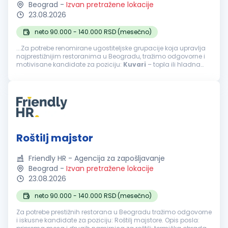
Beograd
-
Izvan pretražene lokacije
23.08.2026
neto 90.000 - 140.000 RSD (mesečno)
...Za potrebe renomirane ugostiteljske grupacije koja upravlja
najprestižnijim restoranima u Beogradu, tražimo odgovorne i
motivisane kandidate za poziciju:
Kuvari
– topla ili hladna
kuhinja Opis posla: priprema jela tople ili hladne kuhinje...
Roštilj majstor
Friendly HR - Agencija za zapošljavanje
Beograd
-
Izvan pretražene lokacije
23.08.2026
neto 90.000 - 140.000 RSD (mesečno)
Za potrebe prestižnih restorana u Beogradu tražimo odgovorne
i iskusne kandidate za poziciju: Roštilj majstore. Opis posla: