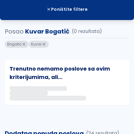
Poništite filtere
Posao
Kuvar Bogatić
(0 rezultata)
Bogatić
Kuvar
Trenutno nemamo poslove sa ovim
kriterijumima, ali...
Ako sačuvate ovu pretragu, obavestićemo vas putem 
uvajte pretragu
Dodatna ponuda poslova
(24 rezultata)