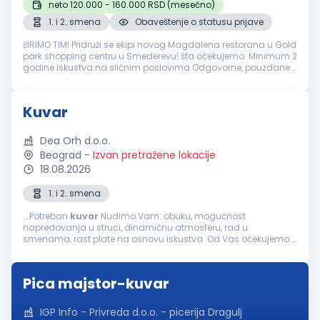
neto 120.000 - 160.000 RSD (mesečno)
1. i 2. smena
Obaveštenje o statusu prijave
šIRIMO TIM! Pridruži se ekipi novog Magdalena restorana u Gold
park shopping centru u Smederevu! šta očekujemo: Minimum 2
godine iskustva na sličnim poslovima Odgovorne, pouzdane i
ljubazne osobe Strast prema kuvanju i želja za stvaranjem
savršenih ...
Kuvar
Dea Orh d.o.o.
Beograd
-
Izvan pretražene lokacije
18.08.2026
1. i 2. smena
...Potreban
kuvar
Nudimo Vam: obuku, mogućnost
napredovanja u struci, dinamičnu atmosferu, rad u
smenama, rast plate na osnovu iskustva Od Vas očekujemo:
odgovornost i ljubaznost, sposobnost timskog rada, radno
iskustvo poželjno Mogućnost...
Pica majstor-kuvar
IGP Info - Privreda d.o.o. - picerija Dragulj