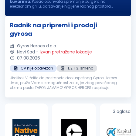
kuvarima
. Posao obuhvata spremanje burgera na
električnom grillu, održavanje higijene radnog prostora,
pripremu, skladištenje i očuvanje namirnica. Radi se u dve
smene: I smena...
Radnik na pripremi i prodaji
gyrosa
Gyros Heroes d.o.o.
Novi Sad
-
Izvan pretražene lokacije
07.08.2026
CV nije obavezan
1, 2. i 3. smena
Ukoliko i Vi želite da postanete deo uspešnog Gyros Heroes
tima, pruža Vam se mogućnost za to, jer zbog povećanog
obima posla ZAPOšLJAVAMO! GYROS HEROES raspisuje
KONKURS za radno mesto RADNIK NA PRIPREMI I PRODAJI GYROSA
Tražimo novog člana tima SA ...
3 oglasa