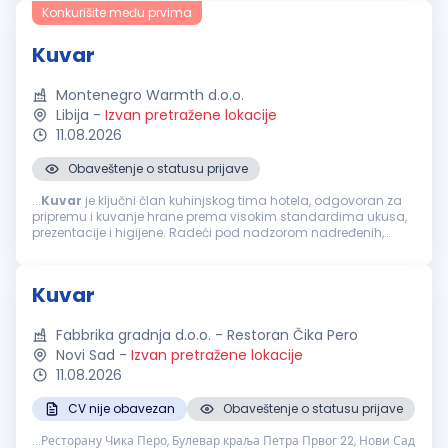
spremnost na rad...
Konkurišite među prvima
Kuvar
Montenegro Warmth d.o.o.
Libija
-
Izvan pretražene lokacije
11.08.2026
Obaveštenje o statusu prijave
...
Kuvar
je ključni član kuhinjskog tima hotela, odgovoran za
pripremu i kuvanje hrane prema visokim standardima ukusa,
prezentacije i higijene. Radeći pod nadzorom nadređenih,
osigurava da su obroci pripremljeni u skladu sa propisanim
receptima...
Kuvar
Fabbrika gradnja d.o.o. - Restoran Čika Pero
Novi Sad
-
Izvan pretražene lokacije
11.08.2026
CV nije obavezan
Obaveštenje o statusu prijave
...Ресторану Чика Перо, Булевар краља Петра Првог 22, Нови Сад