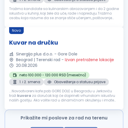
Tražimo kandidate sa kulinarskim obrazovanjem i do 2 godine
iskustva u kuhinji, koji žele da uče, rade i napreduju.Tražimo
osobu koja razume da se znanje stiče učenjem, poštovanje
zaslužuje, poverenje gradi, a ozbiljna karijera u kuhinji razvija
rado...
Novo
Kuvar na dručku
Sinergija plus d.o.o. - Gore Dole
Beograd | Terenski rad
-
Izvan pretražene lokacije
20.08.2026
neto 100.000 - 120.000 RSD (mesečno)
1. i 2. smena
Obaveštenje o statusu prijave
...Novootvoreni kafe pab GORE DOLE u Beogradu u Jerkoviću
traži
kuvara
za doručak koji će doprineti vrhunskom iskustvu
naših gostiju. Ako volite rad u dinamičnom okruženju i imate
strast prema pripremi ukusnih doručaka, pridružite se našem
timu...
Prikažite mi poslove za rad na terenu