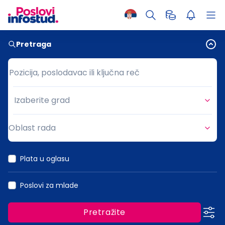
Pretraga
Pozicija, poslodavac ili ključna reč
Pozicija, poslodavac ili ključna reč
Izaberite grad
Grad
Oblast rada
Oblast rada
Plata u oglasu
Poslovi za mlade
Pretražite