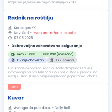
потребни радници на радној позицији
КУВАР
...
Radnik na roštilju
Sausages KK
Novi Sad
-
Izvan pretražene lokacije
07.08.2026
Dobrovoljno zdravstveno osiguranje
neto 90.000 - 110.000 RSD (mesečno)
CV nije obavezan
1. i 2. smena
Kući kobasice potrebni radnici. Kontaktirajte nas za više
informacija na broj telefona. Opis posla: Rad u prodaji i na
roštilju Uslovi: Iskustvo nije neophodno jer pružamo i obuku
Ističe
Kuvar
Avangarda pub d.o.o. - Dolly Bell