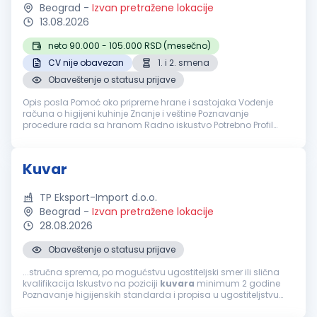
Beograd
-
Izvan pretražene lokacije
13.08.2026
neto 90.000 - 105.000 RSD (mesečno)
CV nije obavezan
1. i 2. smena
Obaveštenje o statusu prijave
Opis posla Pomoć oko pripreme hrane i sastojaka Vođenje
računa o higijeni kuhinje Znanje i veštine Poznavanje
procedure rada sa hranom Radno iskustvo Potrebno Profil
kandidata Odgovorna, vredna i pedantna osoba Nudimo Rad
u prvoj i drugoj s...
Kuvar
TP Eksport-Import d.o.o.
Beograd
-
Izvan pretražene lokacije
28.08.2026
Obaveštenje o statusu prijave
...stručna sprema, po mogućstvu ugostiteljski smer ili slična
kvalifikacija Iskustvo na poziciji
kuvara
minimum 2 godine
Poznavanje higijenskih standarda i propisa u ugostiteljstvu
Sposobnost rada u timu i pod pritiskom Fleksibilnost i