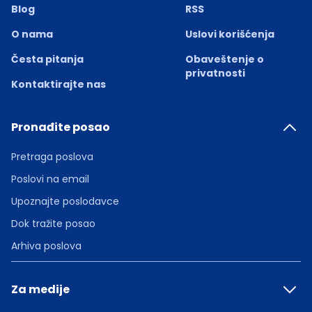
Blog
RSS
O nama
Uslovi korišćenja
Česta pitanja
Obaveštenje o
privatnosti
Kontaktirajte nas
Pronađite posao
Pretraga poslova
Poslovi na email
Upoznajte poslodavce
Dok tražite posao
Arhiva poslova
Za medije