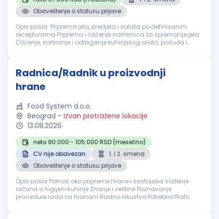
Obaveštenje o statusu prijave
Opis posla: Priprema jela, predjela i salata po definisanim
recepturama Priprema i čišćenje namirnica za spremanje jela
Čišćenje, sortiranje i odlaganje kuhinjskog alata, posuđa i
opreme Rad na pekari: pečenje dopeka i izlaganje proizvoda
Održavanje...
Radnica/Radnik u proizvodnji
hrane
Food System d.o.o.
Beograd
-
Izvan pretražene lokacije
13.08.2026
neto 90.000 - 105.000 RSD (mesečno)
CV nije obavezan
1. i 2. smena
Obaveštenje o statusu prijave
Opis posla Pomoć oko pripreme hrane i sastojaka Vođenje
računa o higijeni kuhinje Znanje i veštine Poznavanje
procedure rada sa hranom Radno iskustvo Potrebno Profil
kandidata Odgovorna, vredna i pedantna osoba Nudimo Rad
u prvoj i drugoj s...