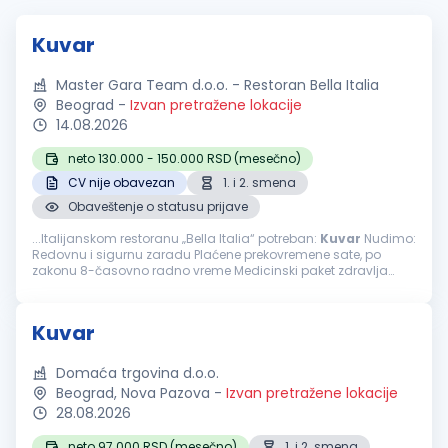
Kuvar
Master Gara Team d.o.o. - Restoran Bella Italia
Beograd
-
Izvan pretražene lokacije
14.08.2026
neto 130.000 - 150.000 RSD (mesečno)
CV nije obavezan
1. i 2. smena
Obaveštenje o statusu prijave
...Italijanskom restoranu „Bella Italia“ potreban:
Kuvar
Nudimo:
Redovnu i sigurnu zaradu Plaćene prekovremene sate, po
zakonu 8-časovno radno vreme Medicinski paket zdravlja
Nedelja slobodan dan Plaćen godišnji odmor, po zakonu
Stabilan...
Kuvar
Domaća trgovina d.o.o.
Beograd, Nova Pazova
-
Izvan pretražene lokacije
28.08.2026
neto 97.000 RSD (mesečno)
1. i 2. smena