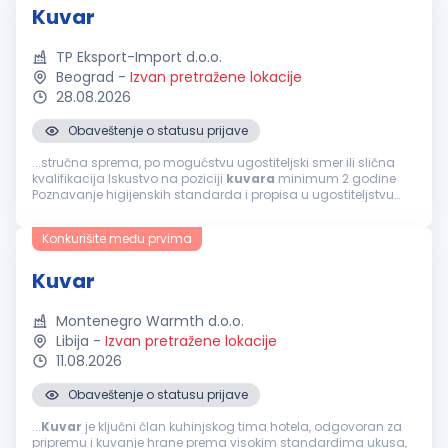
Kuvar
TP Eksport-Import d.o.o.
Beograd
-
Izvan pretražene lokacije
28.08.2026
Obaveštenje o statusu prijave
...stručna sprema, po mogućstvu ugostiteljski smer ili slična
kvalifikacija Iskustvo na poziciji
kuvara
minimum 2 godine
Poznavanje higijenskih standarda i propisa u ugostiteljstvu
Sposobnost rada u timu i pod pritiskom Fleksibilnost i
spremnost na rad...
Konkurišite među prvima
Kuvar
Montenegro Warmth d.o.o.
Libija
-
Izvan pretražene lokacije
11.08.2026
Obaveštenje o statusu prijave
...
Kuvar
je ključni član kuhinjskog tima hotela, odgovoran za
pripremu i kuvanje hrane prema visokim standardima ukusa,