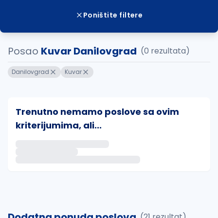
Poništite filtere
Posao
Kuvar Danilovgrad
(0 rezultata)
Danilovgrad
Kuvar
Trenutno nemamo poslove sa ovim
kriterijumima, ali...
Ako sačuvate ovu pretragu, obavestićemo vas putem 
uvajte pretragu
Dodatna ponuda poslova
(21 rezultat)