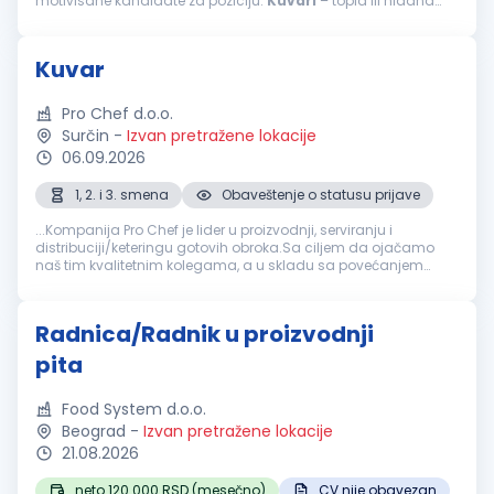
motivisane kandidate za poziciju:
Kuvari
– topla ili hladna
kuhinja Opis posla: priprema jela tople ili hladne kuhinje...
Kuvar
Pro Chef d.o.o.
Surčin
-
Izvan pretražene lokacije
06.09.2026
1, 2. i 3. smena
Obaveštenje o statusu prijave
...Kompanija Pro Chef je lider u proizvodnji, serviranju i
distribuciji/keteringu gotovih obroka.Sa ciljem da ojačamo
naš tim kvalitetnim kolegama, a u skladu sa povećanjem
obima posla, tražimo kandidate za poziciju:
KUVAR
(više
izvršilaca) Mesto...
Radnica/Radnik u proizvodnji
pita
Food System d.o.o.
Beograd
-
Izvan pretražene lokacije
21.08.2026
neto 120.000 RSD (mesečno)
CV nije obavezan