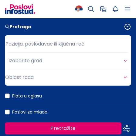
Pretraga
Pozicija, poslodavac ili ključna reč
Pozicija, poslodavac ili ključna reč
Izaberite grad
Grad
Oblast rada
Oblast rada
Plata u oglasu
Poslovi za mlade
Pretražite