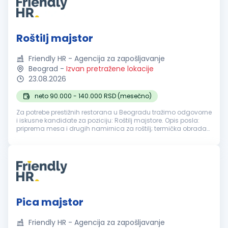
Roštilj majstor
Friendly HR - Agencija za zapošljavanje
Beograd
-
Izvan pretražene lokacije
23.08.2026
neto 90.000 - 140.000 RSD (mesečno)
Za potrebe prestižnih restorana u Beogradu tražimo odgovorne
i iskusne kandidate za poziciju: Roštilj majstore. Opis posla:
priprema mesa i drugih namirnica za roštilj; termička obrada
hrane u skladu sa porudžbinama; praćenje kvaliteta, vremena
i st...
Pica majstor
Friendly HR - Agencija za zapošljavanje