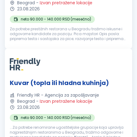
Beograd
-
Izvan pretražene lokacije
23.08.2026
neto 90.000 - 140.000 RSD (mesečno)
Za potrebe prestižnih restorana u Beogradu tražimo iskusne i
odgovorne kandidate za poziciju: Pica majstori Opis posla:
priprema testa i sastojaka za pice; razvijanje testa i priprema
pica prema definisanim recepturama; pečenje i finalna
priprema pr...
Kuvar (topla ili hladna kuhinja)
Friendly HR - Agencija za zapošljavanje
Beograd
-
Izvan pretražene lokacije
23.08.2026
neto 90.000 - 140.000 RSD (mesečno)
...Za potrebe renomirane ugostiteljske grupacije koja upravlja
najprestižnijim restoranima u Beogradu, tražimo odgovorne i