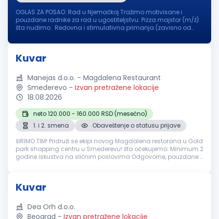
OGLAS ZA POSAO: Rad u Njemačkoj Tražimo motivisane i
pouzdane radnike za rad u ugostiteljstvu: Pizza majstor (m/ž)
šta nudimo: Redovna i stimulativna primanja (zavisno od
iskustva i pozicije ) Obezbeđen smještaj u blizini posla
Osiguran topli obr...
Kuvar
Manejas d.o.o. - Magdalena Restaurant
Smederevo
-
Izvan pretražene lokacije
18.08.2026
neto 120.000 - 160.000 RSD (mesečno)
1. i 2. smena
Obaveštenje o statusu prijave
šIRIMO TIM! Pridruži se ekipi novog Magdalena restorana u Gold
park shopping centru u Smederevu! šta očekujemo: Minimum 2
godine iskustva na sličnim poslovima Odgovorne, pouzdane i
ljubazne osobe Strast prema kuvanju i želja za stvaranjem
savršenih ...
Kuvar
Dea Orh d.o.o.
Beograd
-
Izvan pretražene lokacije