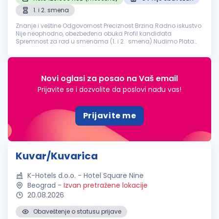
1. i 2. smena
Znanje i veštine Odgovornost Preciznost Brzina Radno iskustvo
Nije neophodno, obezbeđena obuka Profil kandidata
Spremnost za rad u smenama (1. i 2. smena) Nudimo Plata
120.000 dinara Obezbeđen topli obrok NapomenaLokacija
radnog mesta Vodov...
Novi oglasi za posao na Vaš email
Prijavite se i dozvolite da poslovi nađu vas!
Prijavite me
Kuvar/Kuvarica
K-Hotels d.o.o. - Hotel Square Nine
Beograd
-
Izvan pretražene lokacije
20.08.2026
Obaveštenje o statusu prijave