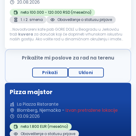
20.08.2026
neto 100.000 - 120.000 RSD (mesečno)
1. i 2. smena
Obaveštenje o statusu prijave
...Novootvoreni kafe pab GORE DOLE u Beogradu u Jerkoviću
traži
kuvara
za doručak koji će doprineti vrhunskom iskustvu
naših gostiju. Ako volite rad u dinamičnom okruženju i imate
strast prema pripremi ukusnih doručaka, pridružite se našem
timu...
Prikažite mi poslove za rad na terenu
Prikaži
Ukloni
Pizza majstor
La Piazza Ristorante
Blomberg, Njemačka
-
Izvan pretražene lokacije
03.09.2026
neto 1.800 EUR (mesečno)
Obaveštenje o statusu prijave