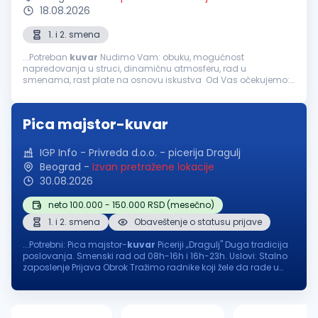
18.08.2026
1. i 2. smena
...Potreban
kuvar
Nudimo Vam: obuku, mogućnost
napredovanja u struci, dinamičnu atmosferu, rad u
smenama, rast plate na osnovu iskustva Od Vas očekujemo:
odgovornost i ljubaznost, sposobnost timskog rada, radno
iskustvo poželjno Mogućnost...
Pica majstor-kuvar
IGP Info - Privreda d.o.o. - picerija Dragulj
Beograd
-
Izvan pretražene lokacije
30.08.2026
neto 100.000 - 150.000 RSD (mesečno)
1. i 2. smena
Obaveštenje o statusu prijave
...Potrebni: Pica majstor-
kuvar
Piceriji „Dragulj" Duga tradicija
poslovanja. Smenski rad od 08h-16h i 16h-23h. Uslovi: Stalno
zaposlenje Prijava Obrok Tražimo radnike koji žele da rade u
odličnim uslovima za rad. Plata i svi ostali uslovi...