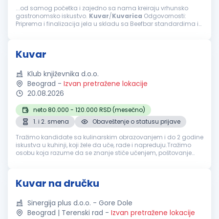
...od samog početka i zajedno sa nama kreiraju vrhunsko
gastronomsko iskustvo.
Kuvar
/
Kuvarica
Odgovornosti:
Priprema i finalizacija jela u skladu sa Beefbar standardima i
recepturama; Organizacija i priprema radne stanice pre
početka servisa; Obezbeđivanje...
Kuvar
Klub književnika d.o.o.
Beograd
-
Izvan pretražene lokacije
20.08.2026
neto 80.000 - 120.000 RSD (mesečno)
1. i 2. smena
Obaveštenje o statusu prijave
Tražimo kandidate sa kulinarskim obrazovanjem i do 2 godine
iskustva u kuhinji, koji žele da uče, rade i napreduju.Tražimo
osobu koja razume da se znanje stiče učenjem, poštovanje
zaslužuje, poverenje gradi, a ozbiljna karijera u kuhinji razvija
rado...
Kuvar na dručku
Sinergija plus d.o.o. - Gore Dole
Beograd | Terenski rad
-
Izvan pretražene lokacije