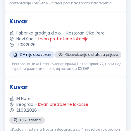
prezentacije i higijene. Radeći pod nadzorom nadređenih,
osigurava da su obroci pripremljeni u skladu sa propisanim
receptima...
Kuvar
Fabbrika gradnja d.o.o. - Restoran Čika Pero
Novi Sad
-
Izvan pretražene lokacije
11.08.2026
CV nije obavezan
Obaveštenje o statusu prijave
...Ресторану Чика Перо, Булевар краља Петра Првог 22, Нови Сад
потребни радници на радној позицији
КУВАР
...
Kuvar
IN Hotel
Beograd
-
Izvan pretražene lokacije
21.08.2026
1. i 2. smena
...Poslovni hotel na Novom Beogradu sa 4 zvezdice i tradicijom