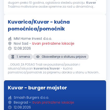
dugom preko 10 godina, oglašava sledeću poziciju:
Kuvar
Tražimo motivisane osobe spremne za rad u dinamičnoj
atmosferi. Uslovi: III/IV stepen stručne spreme –
kuvar
...
Kuvarica/Kuvar - kućna
pomoćnica/pomoćnik
MM Home Invest d.o.o.
Novi Sad
-
Izvan pretražene lokacije
12.08.2026
1. smena
Obaveštenje o statusu prijave
...OGLAS ZA POSAO Traži se pouzdana/pouzdan i
iskusna/iskusan
kuvarica
/
kuvar
- kućna
pomoćnica/pomoćnik za pripremu obroka u stanu u Novom
Sadu. Opis posla Priprema obroka: Planiranje i kuvanje zdravih
i raznovrsnih jela (doručak i ručak). Nabavka...
Kuvar - burger majstor
Smash Burgers d.o.o.
Beograd
-
Izvan pretražene lokacije
12.08.2026