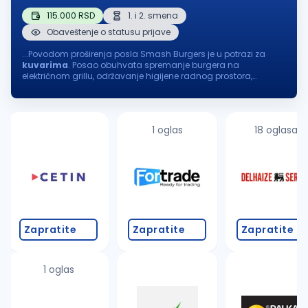
115.000 RSD
1. i 2. smena
Obaveštenje o statusu prijave
...Povodom proširenja posla Smash Burgers je u potrazi za
kuvarima
. Posao obuhvata spremanje burgera na
električnom grillu, održavanje higijene radnog prostora,
pripremu, skladištenje i očuvanje namirnica. Radi se u dve
smene: I smena...
1 oglas
18 oglasa
Zapratite
Zapratite
Zapratite
1 oglas