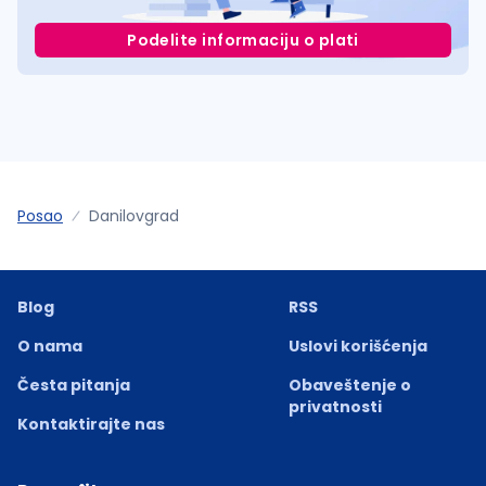
Podelite informaciju o plati
Posao
Danilovgrad
Blog
RSS
O nama
Uslovi korišćenja
Česta pitanja
Obaveštenje o
privatnosti
Kontaktirajte nas