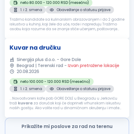
neto 80.000 - 120.000 RSD (mesečno)
1. i 2. smena
Obaveštenje o statusu prijave
Tražimo kandidate sa kulinarskim obrazovanjem i do 2 godine
iskustva u kuhinji, koji žele da uče, rade i napreduju.Tražimo
osobu koja razume da se znanje stiče učenjem, poštovanje
zaslužuje, poverenje gradi, a ozbiljna karijera u kuhinji razvija
rado...
Kuvar na dručku
Sinergija plus d.o.o. - Gore Dole
Beograd | Terenski rad
-
Izvan pretražene lokacije
20.08.2026
neto 100.000 - 120.000 RSD (mesečno)
1. i 2. smena
Obaveštenje o statusu prijave
...Novootvoreni kafe pab GORE DOLE u Beogradu u Jerkoviću
traži
kuvara
za doručak koji će doprineti vrhunskom iskustvu
naših gostiju. Ako volite rad u dinamičnom okruženju i imate
strast prema pripremi ukusnih doručaka, pridružite se našem
timu...
Prikažite mi poslove za rad na terenu