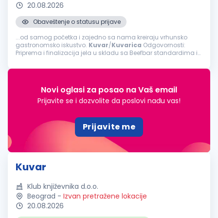
20.08.2026
Obaveštenje o statusu prijave
...od samog početka i zajedno sa nama kreiraju vrhunsko
gastronomsko iskustvo.
Kuvar
/
Kuvarica
Odgovornosti:
Priprema i finalizacija jela u skladu sa Beefbar standardima i
recepturama; Organizacija i priprema radne stanice pre
početka servisa; Obezbeđivanje...
Novi oglasi za posao na Vaš email
Prijavite se i dozvolite da poslovi nađu vas!
Prijavite me
Kuvar
Klub književnika d.o.o.
Beograd
-
Izvan pretražene lokacije
20.08.2026