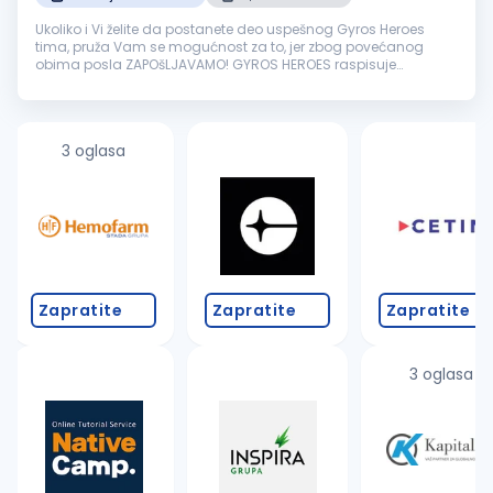
Ukoliko i Vi želite da postanete deo uspešnog Gyros Heroes
tima, pruža Vam se mogućnost za to, jer zbog povećanog
obima posla ZAPOšLJAVAMO! GYROS HEROES raspisuje
KONKURS za radno mesto RADNIK NA PRIPREMI I PRODAJI GYROSA
Tražimo novog člana tima SA ...
3 oglasa
Zapratite
Zapratite
Zapratite
3 oglasa