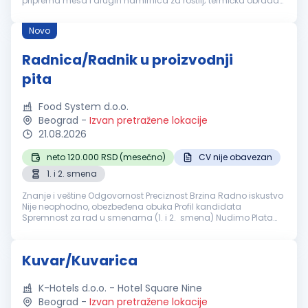
priprema mesa i drugih namirnica za roštilj; termička obrada
hrane u skladu sa porudžbinama; praćenje kvaliteta, vremena
i st...
Novo
Radnica/Radnik u proizvodnji
pita
Food System d.o.o.
Beograd
-
Izvan pretražene lokacije
21.08.2026
neto 120.000 RSD (mesečno)
CV nije obavezan
1. i 2. smena
Znanje i veštine Odgovornost Preciznost Brzina Radno iskustvo
Nije neophodno, obezbeđena obuka Profil kandidata
Spremnost za rad u smenama (1. i 2. smena) Nudimo Plata
120.000 dinara Obezbeđen topli obrok NapomenaLokacija
radnog mesta Vodov...
Kuvar/Kuvarica
K-Hotels d.o.o. - Hotel Square Nine
Beograd
-
Izvan pretražene lokacije