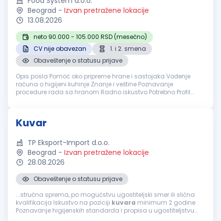
Food System d.o.o.
Beograd
-
Izvan pretražene lokacije
13.08.2026
neto 90.000 - 105.000 RSD (mesečno)
CV nije obavezan
1. i 2. smena
Obaveštenje o statusu prijave
Opis posla Pomoć oko pripreme hrane i sastojaka Vođenje
računa o higijeni kuhinje Znanje i veštine Poznavanje
procedure rada sa hranom Radno iskustvo Potrebno Profil
kandidata Odgovorna, vredna i pedantna osoba Nudimo Rad
u prvoj i drugoj s...
Kuvar
TP Eksport-Import d.o.o.
Beograd
-
Izvan pretražene lokacije
28.08.2026
Obaveštenje o statusu prijave
...stručna sprema, po mogućstvu ugostiteljski smer ili slična
kvalifikacija Iskustvo na poziciji
kuvara
minimum 2 godine
Poznavanje higijenskih standarda i propisa u ugostiteljstvu
Sposobnost rada u timu i pod pritiskom Fleksibilnost i