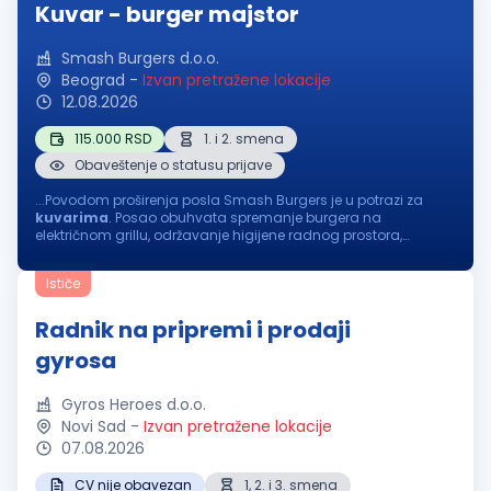
Kuvar - burger majstor
Smash Burgers d.o.o.
Beograd
-
Izvan pretražene lokacije
12.08.2026
115.000 RSD
1. i 2. smena
Obaveštenje o statusu prijave
...Povodom proširenja posla Smash Burgers je u potrazi za
kuvarima
. Posao obuhvata spremanje burgera na
električnom grillu, održavanje higijene radnog prostora,
pripremu, skladištenje i očuvanje namirnica. Radi se u dve
smene: I smena...
Ističe
Radnik na pripremi i prodaji
gyrosa
Gyros Heroes d.o.o.
Novi Sad
-
Izvan pretražene lokacije
07.08.2026
CV nije obavezan
1, 2. i 3. smena