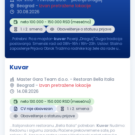
Beograd
-
Izvan pretražene lokacije
30.08.2026
neto 100.000 - 150.000 RSD (mesečno)
1. i 2. smena
Obaveštenje o statusu prijave
...Potrebni: Pica majstor-
kuvar
Piceriji „Dragulj" Duga tradicija
poslovanja. Smenski rad od 08h-16h i 16h-23h. Uslovi: Stalno
zaposlenje Prijava Obrok Tražimo radnike koji žele da rade u
odličnim uslovima za rad. Plata i svi ostali uslovi...
Kuvar
Master Gara Team d.o.o. - Restoran Bella Italia
Beograd
-
Izvan pretražene lokacije
14.08.2026
neto 130.000 - 150.000 RSD (mesečno)
CV nije obavezan
1. i 2. smena
Obaveštenje o statusu prijave
...Italijanskom restoranu „Bella Italia“ potreban:
Kuvar
Nudimo:
Redovnu i sigurnu zaradu Plaćene prekovremene sate, po