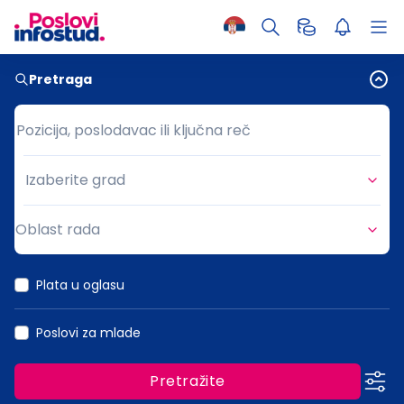
Pretraga
Pozicija, poslodavac ili ključna reč
Pozicija, poslodavac ili ključna reč
Izaberite grad
Grad
Oblast rada
Oblast rada
Plata u oglasu
Poslovi za mlade
Pretražite