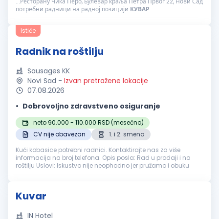
...Ресторану Чика Перо, Булевар краља Петра Првог 22, Нови Сад
потребни радници на радној позицији
КУВАР
...
Ističe
Radnik na roštilju
Sausages KK
Novi Sad
-
Izvan pretražene lokacije
07.08.2026
Dobrovoljno zdravstveno osiguranje
neto 90.000 - 110.000 RSD (mesečno)
CV nije obavezan
1. i 2. smena
Kući kobasice potrebni radnici. Kontaktirajte nas za više
informacija na broj telefona. Opis posla: Rad u prodaji i na
roštilju Uslovi: Iskustvo nije neophodno jer pružamo i obuku
Kuvar
IN Hotel