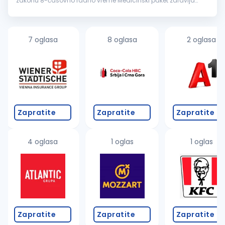
zakonu 8-časovno radno vreme Medicinski paket zdravlja
Nedelja slobodan dan Plaćen godišnji odmor, po zakonu
Stabilan...
7 oglasa
8 oglasa
2 oglasa
Zapratite
Zapratite
Zapratite
4 oglasa
1 oglas
1 oglas
Zapratite
Zapratite
Zapratite