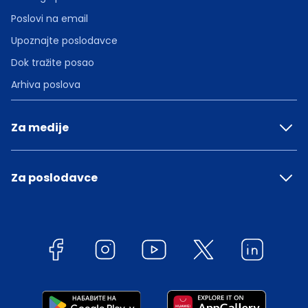
Poslovi na email
Upoznajte poslodavce
Dok tražite posao
Arhiva poslova
Za medije
Za poslodavce