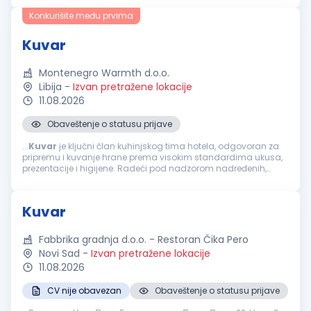
spremnost na rad...
Konkurišite među prvima
Kuvar
Montenegro Warmth d.o.o.
Libija
-
Izvan pretražene lokacije
11.08.2026
Obaveštenje o statusu prijave
...
Kuvar
je ključni član kuhinjskog tima hotela, odgovoran za
pripremu i kuvanje hrane prema visokim standardima ukusa,
prezentacije i higijene. Radeći pod nadzorom nadređenih,
osigurava da su obroci pripremljeni u skladu sa propisanim
receptima...
Kuvar
Fabbrika gradnja d.o.o. - Restoran Čika Pero
Novi Sad
-
Izvan pretražene lokacije
11.08.2026
CV nije obavezan
Obaveštenje o statusu prijave