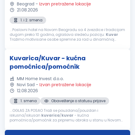
Beograd
-
Izvan pretražene lokacije
21.08.2026
1. i 2. smena
...Poslovni hotel na Novom Beogradu sa 4 zvezdice i tradicijom
dugom preko 10 godina, oglašava sledeću poziciju:
Kuvar
Tražimo motivisane osobe spremne za rad u dinamičnoj
atmosferi. Uslovi: III/IV stepen stručne spreme –
kuvar
...
Kuvarica/Kuvar - kućna
pomoćnica/pomoćnik
MM Home Invest d.o.o.
Novi Sad
-
Izvan pretražene lokacije
12.08.2026
1. smena
Obaveštenje o statusu prijave
...OGLAS ZA POSAO Traži se pouzdana/pouzdan i
iskusna/iskusan
kuvarica
/
kuvar
- kućna
pomoćnica/pomoćnik za pripremu obroka u stanu u Novom
Sadu. Opis posla Priprema obroka: Planiranje i kuvanje zdravih
i raznovrsnih jela (doručak i ručak). Nabavka...