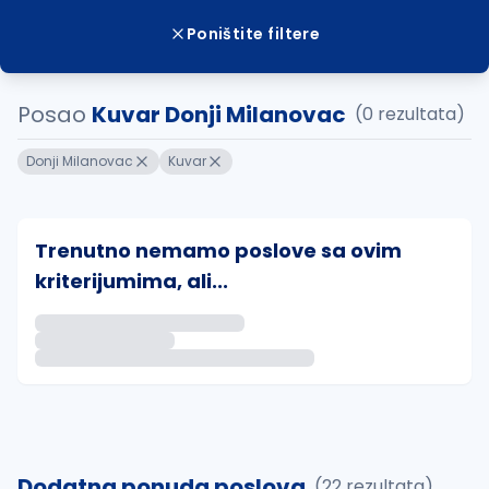
Poništite filtere
Posao
Kuvar Donji Milanovac
(0 rezultata)
Donji Milanovac
Kuvar
Trenutno nemamo poslove sa ovim
kriterijumima, ali...
Ako sačuvate ovu pretragu, obavestićemo vas putem 
uvajte pretragu
Dodatna ponuda poslova
(22 rezultata)