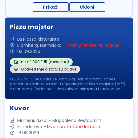
Prikaži
Ukloni
Pizza majstor
La Piazza Ristorante
Blomberg, Njemačka
-
Izvan pretražene lokacije
03.09.2026
neto 1.800 EUR (mesečno)
Obaveštenje o statusu prijave
OGLAS ZA POSAO: Rad u Njemačkoj Tražimo motivisane i
pouzdane radnike za rad u ugostiteljstvu: Pizza majstor (m/ž)
šta nudimo: Redovna i stimulativna primanja (zavisno od
iskustva i pozicije ) Obezbeđen smještaj u blizini posla
Osiguran topli obr...
Kuvar
Manejas d.o.o. - Magdalena Restaurant
Smederevo
-
Izvan pretražene lokacije
18.08.2026