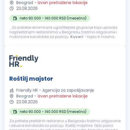
Beograd
-
Izvan pretražene lokacije
23.08.2026
neto 90.000 - 140.000 RSD (mesečno)
...Za potrebe renomirane ugostiteljske grupacije koja upravlja
najprestižnijim restoranima u Beogradu, tražimo odgovorne i
motivisane kandidate za poziciju:
Kuvari
– topla ili hladna
kuhinja Opis posla: priprema jela tople ili hladne kuhinje...
Roštilj majstor
Friendly HR - Agencija za zapošljavanje
Beograd
-
Izvan pretražene lokacije
23.08.2026
neto 90.000 - 140.000 RSD (mesečno)
Za potrebe prestižnih restorana u Beogradu tražimo odgovorne
i iskusne kandidate za poziciju: Roštilj majstore. Opis posla: