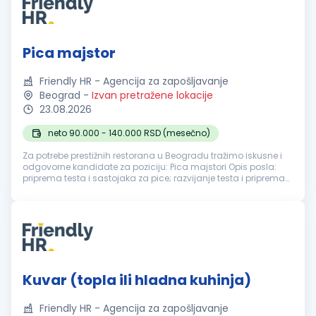
Pica majstor
Friendly HR - Agencija za zapošljavanje
Beograd
-
Izvan pretražene lokacije
23.08.2026
neto 90.000 - 140.000 RSD (mesečno)
Za potrebe prestižnih restorana u Beogradu tražimo iskusne i
odgovorne kandidate za poziciju: Pica majstori Opis posla:
priprema testa i sastojaka za pice; razvijanje testa i priprema
pica prema definisanim recepturama; pečenje i finalna
priprema pr...
Kuvar (topla ili hladna kuhinja)
Friendly HR - Agencija za zapošljavanje