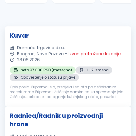
Kuvar
Domaća trgovina d.o.o.
Beograd, Nova Pazova
-
Izvan pretražene lokacije
28.08.2026
neto 97.000 RSD (mesečno)
1. i 2. smena
Obaveštenje o statusu prijave
Opis posla: Priprema jela, predjela i salata po definisanim
recepturama Priprema i čišćenje namirnica za spremanje jela
Čišćenje, sortiranje i odlaganje kuhinjskog alata, posuđa i
opreme Rad na pekari: pečenje dopeka i izlaganje proizvoda
Održavanje...
Radnica/Radnik u proizvodnji
hrane