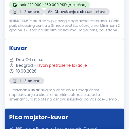
neto 120.000 - 160.000 RSD (mesečno)
1. i 2. smena
Obaveštenje o statusu prijave
šIRIMO TIM! Pridruži se ekipi novog Magdalena restorana u Gold
park shopping centru u Smederevu! šta očekujemo: Minimum 2
godine iskustva na sličnim poslovima Odgovorne, pouzdane i
ljubazne osobe Strast prema kuvanju i želja za stvaranjem
savršenih ...
Kuvar
Dea Orh d.o.o.
Beograd
-
Izvan pretražene lokacije
18.08.2026
1. i 2. smena
...Potreban
kuvar
Nudimo Vam: obuku, mogućnost
napredovanja u struci, dinamičnu atmosferu, rad u
smenama, rast plate na osnovu iskustva Od Vas očekujemo:
odgovornost i ljubaznost, sposobnost timskog rada, radno
iskustvo poželjno Mogućnost...
Pica majstor-kuvar
IGP Info - Privreda d.o.o. - picerija Dragulj