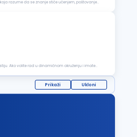
u koja razume da se znanje stiče učenjem, poštovanje
tiju. Ako volite rad u dinamičnom okruženju i imate
Prikaži
Ukloni