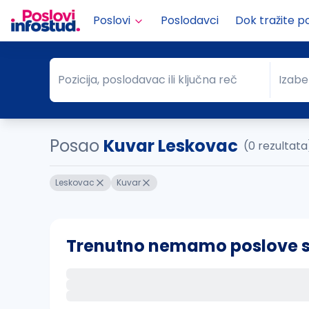
Poslovi
Poslodavci
Dok tražite p
Pozicija, poslodavac ili ključna reč
Izabe
Pozicija, poslodavac ili ključna reč
Grad
Posao
Kuvar Leskovac
(0 rezultata
Leskovac
Kuvar
Trenutno nemamo poslove sa 
Ako sačuvate ovu pretragu, obavestićemo va