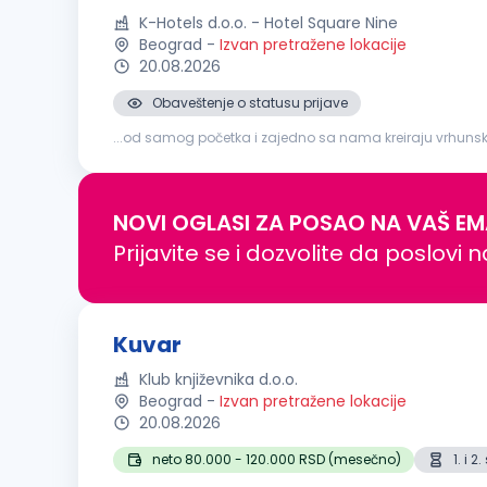
K-Hotels d.o.o. - Hotel Square Nine
Beograd
-
Izvan pretražene lokacije
20.08.2026
Obaveštenje o statusu prijave
...od samog početka i zajedno sa nama kreiraju vrhuns
recepturama; Organizacija i priprema radne stanice pre 
NOVI OGLASI ZA POSAO NA VAŠ EM
Prijavite se i dozvolite da poslovi 
Kuvar
Klub književnika d.o.o.
Beograd
-
Izvan pretražene lokacije
20.08.2026
neto 80.000 - 120.000 RSD (mesečno)
1. i 