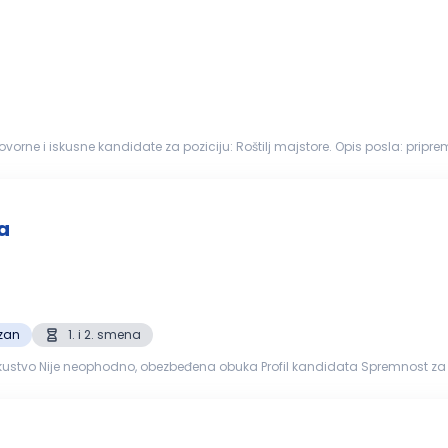
kandidate za poziciju: Roštilj majstore. Opis posla: priprema mesa i drugih namirnica
a; praćenje kvaliteta, vremena i st...
a
zan
1. i 2. smena
acija radnog mesta Vodov...