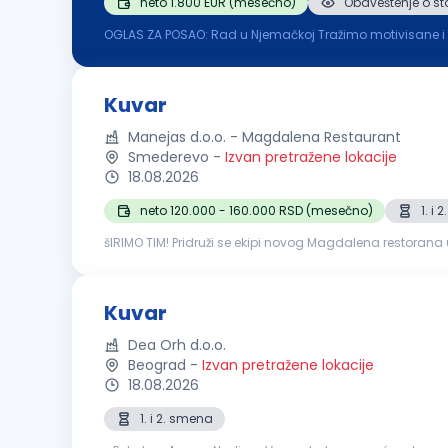
neto 1.800 EUR (mesečno)
Obaveštenje o st
OGLAS ZA POSAO: Rad u Njemačkoj Tražimo motivisane i pouzdane radnike za rad 
i pozicije ) Obezbeđen smještaj u blizini posla Osiguran to
Kuvar
Manejas d.o.o. - Magdalena Restaurant
Smederevo
-
Izvan pretražene lokacije
18.08.2026
neto 120.000 - 160.000 RSD (mesečno)
1. i
šIRIMO TIM! Pridruži se ekipi novog Magdalena restorana u Gold park shopping centr
pouzdane i ljubazne osobe Strast prema kuvanju i želja z
Kuvar
Dea Orh d.o.o.
Beograd
-
Izvan pretražene lokacije
18.08.2026
1. i 2. smena