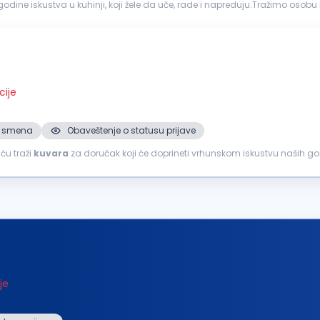
dine iskustva u kuhinji, koji žele da uče, rade i napreduju.Tražimo osob
vija rado...
cije
 2. smena
Obaveštenje o statusu prijave
ću traži
kuvara
za doručak koji će doprineti vrhunskom iskustvu naših gos
šem timu...
je