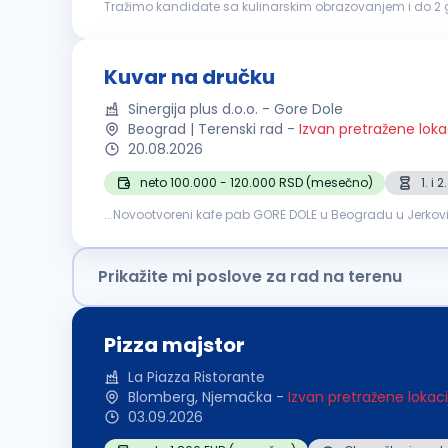
Tražimo kandidate sa kulinarskim obrazovanjem i do 2 go
zaslužuje, poverenje gradi, a ozbiljna karijera u kuhinji raz
Kuvar na dručku
Sinergija plus d.o.o. - Gore Dole
Beograd | Terenski rad
-
Izvan pretražene loka
20.08.2026
neto 100.000 - 120.000 RSD (mesečno)
1. i
...Novootvoreni kafe pab GORE DOLE u Beogradu u Jerkovi
strast prema pripremi ukusnih doručaka, pridružite se na
Prikažite mi poslove za rad na terenu
Pizza majstor
La Piazza Ristorante
Blomberg, Njemačka
-
Izvan pretražene lokaci
03.09.2026