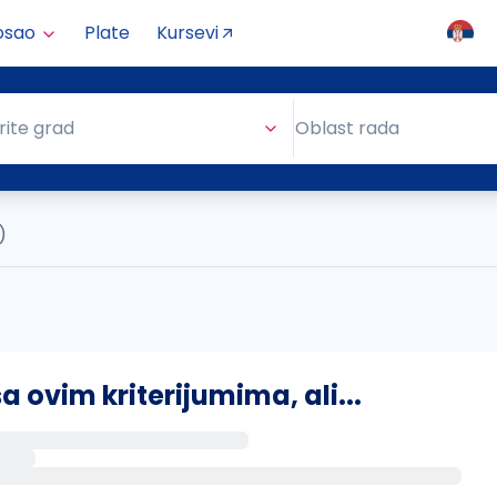
osao
Plate
Kursevi
Oblast rada
rite grad
Oblast rada
)
ovim kriterijumima, ali...
s putem email-a kada se pojave novi poslovi.