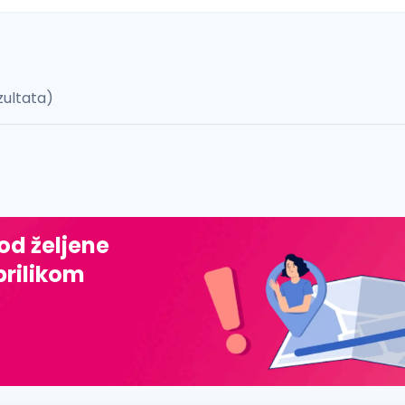
zultata)
 š, đ, ž, dž)
 od željene
prilikom