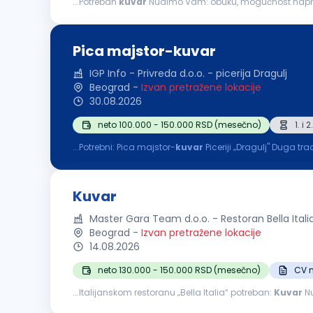
...Potreban
kuvar
Nudimo Vam: obuku, mogućnost napredovanja u struci, dinamičnu atmosferu, rad u smenama, rast plate na osnovu iskustva Od Vas očekujemo: odgovornost i
Pica majstor-kuvar
IGP Info - Privreda d.o.o. - picerija Dragulj
Beograd
-
Izvan pretražene lokacije
30.08.2026
neto 100.000 - 150.000 RSD (mesečno)
1. i
...Potrebni: Pica majstor-
kuvar
Piceriji „Dragulj" Duga tradicija poslovanja. 
odličnim uslovima za rad. Plata i svi ostali uslovi...
Kuvar
Master Gara Team d.o.o. - Restoran Bella Itali
Beograd
-
Izvan pretražene lokacije
14.08.2026
neto 130.000 - 150.000 RSD (mesečno)
CV n
...Italijanskom restoranu „Bella Italia“ potreban:
Kuvar
Nudimo: Redovnu i sigurnu zara
Nedelja slobodan dan Plaćen godišnji odmor, po zakonu 