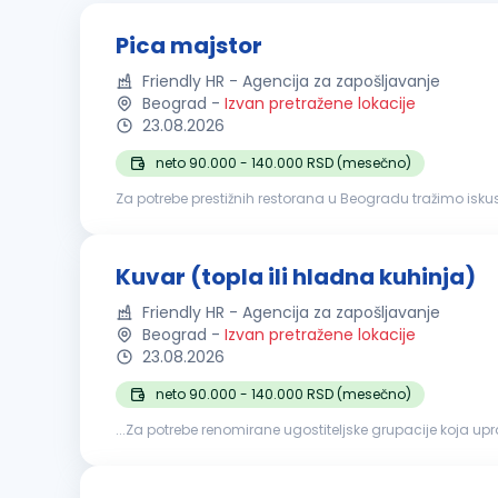
Pica majstor
Friendly HR - Agencija za zapošljavanje
Beograd
-
Izvan pretražene lokacije
23.08.2026
neto 90.000 - 140.000 RSD (mesečno)
Za potrebe prestižnih restorana u Beogradu tražimo iskusne i odgovorne k
razvijanje testa i priprema pica prema definisanim recep
Kuvar (topla ili hladna kuhinja)
Friendly HR - Agencija za zapošljavanje
Beograd
-
Izvan pretražene lokacije
23.08.2026
neto 90.000 - 140.000 RSD (mesečno)
...Za potrebe renomirane ugostiteljske grupacije koja up
Kuvari
– topla ili hladna kuhin