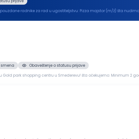
atusu prijave
u ugostiteljstvu: Pizza majstor (m/ž) šta nudimo: Redovna i stimulativna primanja (zavisno od iskust
pli obr...
 2. smena
Obaveštenje o statusu prijave
u u Smederevu! šta očekujemo: Minimum 2 godine iskustva na sličnim poslovima Odgovorne,
a stvaranjem savršenih ...