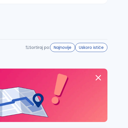
Sortiraj po:
Najnovije
Uskoro ističe