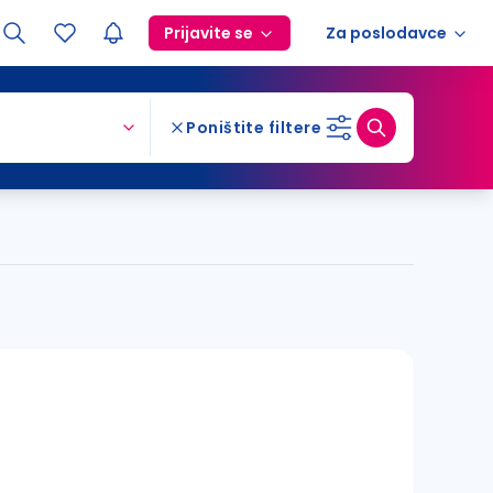
Prijavite se
Za poslodavce
Poništite filtere