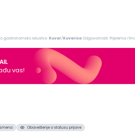
ko gastronomsko iskustvo.
Kuvar
/
Kuvarica
Odgovornosti: Priprema i finalizacija jela u skladu sa Beefbar standardima i
početka servisa; Obezbeđivanje...
AIL
nađu vas!
2. smena
Obaveštenje o statusu prijave