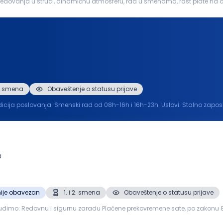
ljubaznost, sposobnost timskog rada, radno iskustvo poželjno Mogućnost...
 2. smena
Obaveštenje o statusu prijave
Smenski rad od 08h-16h i 16h-23h. Uslovi: Stalno zaposlenje Prijava Obrok Tražimo radnike koji žele da rade u
a
ije obavezan
1. i 2. smena
Obaveštenje o statusu prijave
du Plaćene prekovremene sate, po zakonu 8-časovno radno vreme Medicinski paket zdravlja
Stabilan...