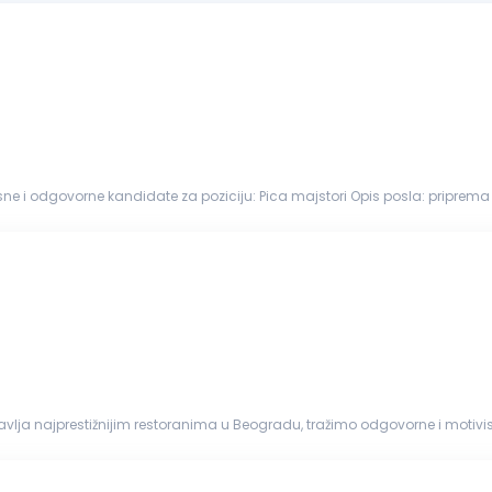
andidate za poziciju: Pica majstori Opis posla: priprema testa i sastojaka za pice;
turama; pečenje i finalna priprema pr...
ravlja najprestižnijim restoranima u Beogradu, tražimo odgovorne i motivi
ja Opis posla: priprema jela tople ili hladne kuhinje...