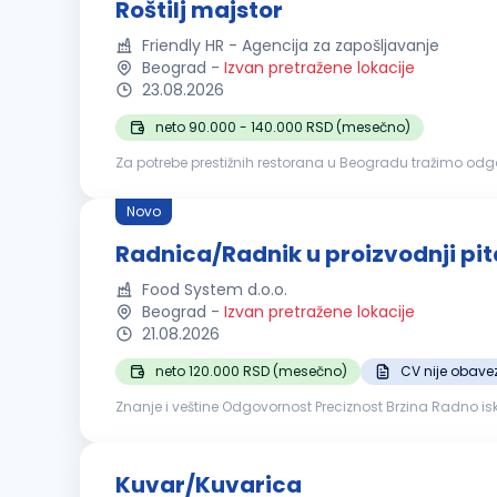
Roštilj majstor
Friendly HR - Agencija za zapošljavanje
Beograd
-
Izvan pretražene lokacije
23.08.2026
neto 90.000 - 140.000 RSD (mesečno)
Za potrebe prestižnih restorana u Beogradu tražimo odgovorne i iskusne 
za roštilj; termička obrada hrane u skladu sa porudžbinam
Novo
Radnica/Radnik u proizvodnji pit
Food System d.o.o.
Beograd
-
Izvan pretražene lokacije
21.08.2026
neto 120.000 RSD (mesečno)
CV nije obave
Znanje i veštine Odgovornost Preciznost Brzina Radno iskustvo Nije neophodno, obezbeđena obuka Profil kandidata Spremnost za rad u smenama (1. i 2. smena) Nudimo Plata 120.000
dinara Obezbeđen topli obrok NapomenaLok
Kuvar/Kuvarica