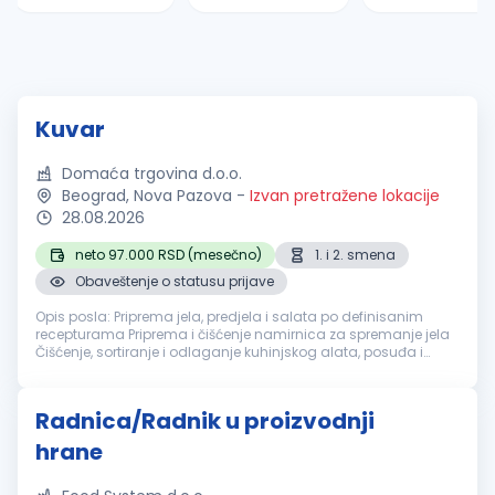
Kuvar
Domaća trgovina d.o.o.
Beograd, Nova Pazova
-
Izvan pretražene lokacije
28.08.2026
neto 97.000 RSD (mesečno)
1. i 2. smena
Obaveštenje o statusu prijave
Opis posla: Priprema jela, predjela i salata po definisanim
recepturama Priprema i čišćenje namirnica za spremanje jela
Čišćenje, sortiranje i odlaganje kuhinjskog alata, posuđa i
opreme Rad na pekari: pečenje dopeka i izlaganje proizvoda
Održavanje...
Radnica/Radnik u proizvodnji
hrane