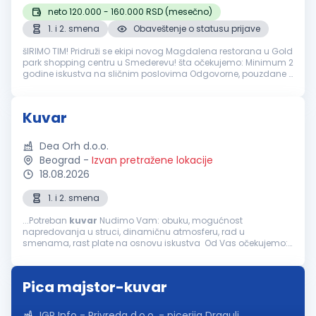
neto 120.000 - 160.000 RSD (mesečno)
1. i 2. smena
Obaveštenje o statusu prijave
šIRIMO TIM! Pridruži se ekipi novog Magdalena restorana u Gold
park shopping centru u Smederevu! šta očekujemo: Minimum 2
godine iskustva na sličnim poslovima Odgovorne, pouzdane i
ljubazne osobe Strast prema kuvanju i želja za stvaranjem
savršenih ...
Kuvar
Dea Orh d.o.o.
Beograd
-
Izvan pretražene lokacije
18.08.2026
1. i 2. smena
...Potreban
kuvar
Nudimo Vam: obuku, mogućnost
napredovanja u struci, dinamičnu atmosferu, rad u
smenama, rast plate na osnovu iskustva Od Vas očekujemo:
odgovornost i ljubaznost, sposobnost timskog rada, radno
iskustvo poželjno Mogućnost...
Pica majstor-kuvar
IGP Info - Privreda d.o.o. - picerija Dragulj