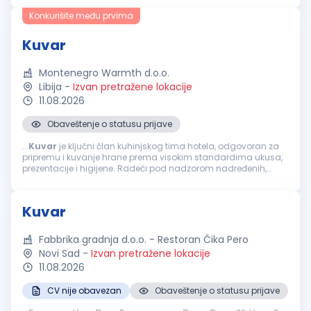
spremnost na rad...
Konkurišite među prvima
Kuvar
Montenegro Warmth d.o.o.
Libija
-
Izvan pretražene lokacije
11.08.2026
Obaveštenje o statusu prijave
...
Kuvar
je ključni član kuhinjskog tima hotela, odgovoran za
pripremu i kuvanje hrane prema visokim standardima ukusa,
prezentacije i higijene. Radeći pod nadzorom nadređenih,
osigurava da su obroci pripremljeni u skladu sa propisanim
receptima...
Kuvar
Fabbrika gradnja d.o.o. - Restoran Čika Pero
Novi Sad
-
Izvan pretražene lokacije
11.08.2026
CV nije obavezan
Obaveštenje o statusu prijave