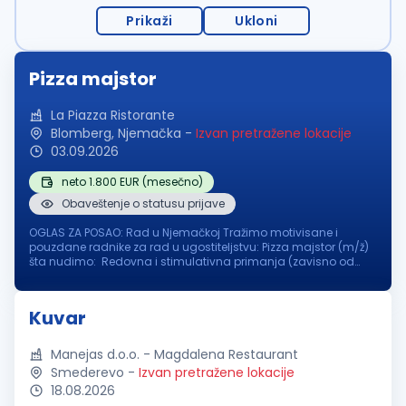
Prikaži
Ukloni
Pizza majstor
La Piazza Ristorante
Blomberg, Njemačka
-
Izvan pretražene lokacije
03.09.2026
neto 1.800 EUR (mesečno)
Obaveštenje o statusu prijave
OGLAS ZA POSAO: Rad u Njemačkoj Tražimo motivisane i
pouzdane radnike za rad u ugostiteljstvu: Pizza majstor (m/ž)
šta nudimo: Redovna i stimulativna primanja (zavisno od
iskustva i pozicije ) Obezbeđen smještaj u blizini posla
Osiguran topli obr...
Kuvar
Manejas d.o.o. - Magdalena Restaurant
Smederevo
-
Izvan pretražene lokacije
18.08.2026