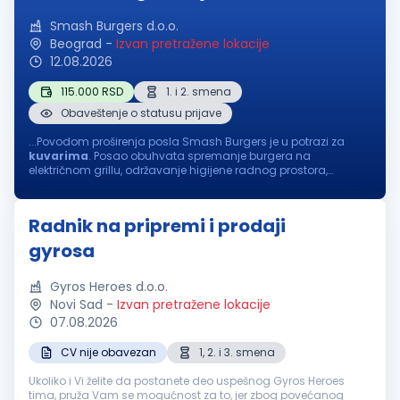
Smash Burgers d.o.o.
Beograd
-
Izvan pretražene lokacije
12.08.2026
115.000 RSD
1. i 2. smena
Obaveštenje o statusu prijave
...Povodom proširenja posla Smash Burgers je u potrazi za
kuvarima
. Posao obuhvata spremanje burgera na
električnom grillu, održavanje higijene radnog prostora,
pripremu, skladištenje i očuvanje namirnica. Radi se u dve
smene: I smena...
Radnik na pripremi i prodaji
gyrosa
Gyros Heroes d.o.o.
Novi Sad
-
Izvan pretražene lokacije
07.08.2026
CV nije obavezan
1, 2. i 3. smena
Ukoliko i Vi želite da postanete deo uspešnog Gyros Heroes
tima, pruža Vam se mogućnost za to, jer zbog povećanog