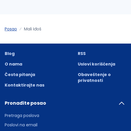
Posao
Mali Iđoš
Blog
RSS
O nama
Uslovi korišćenja
Česta pitanja
Obaveštenje o
privatnosti
Kontaktirajte nas
Pronađite posao
Pretraga poslova
Poslovi na email