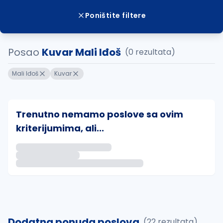
Poništite filtere
Posao
Kuvar Mali Iđoš
(0 rezultata)
Mali Iđoš
Kuvar
Trenutno nemamo poslove sa ovim
kriterijumima, ali...
Ako sačuvate ovu pretragu, obavestićemo vas putem 
uvajte pretragu
Dodatna ponuda poslova
(22 rezultata)