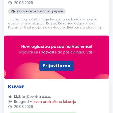
20.08.2026
Obaveštenje o statusu prijave
...od samog početka i zajedno sa nama kreiraju vrhunsko
gastronomsko iskustvo.
Kuvar
/
Kuvarica
Odgovornosti:
Priprema i finalizacija jela u skladu sa Beefbar standardima i
recepturama; Organizacija i priprema radne stanice pre
početka servisa; Obezbeđivanje...
Novi oglasi za posao na Vaš email
Prijavite se i dozvolite da poslovi nađu vas!
Prijavite me
Kuvar
Klub književnika d.o.o.
Beograd
-
Izvan pretražene lokacije
20.08.2026