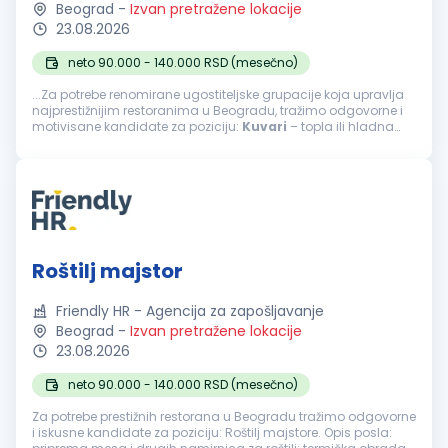
Beograd
-
Izvan pretražene lokacije
23.08.2026
neto 90.000 - 140.000 RSD (mesečno)
...Za potrebe renomirane ugostiteljske grupacije koja upravlja
najprestižnijim restoranima u Beogradu, tražimo odgovorne i
motivisane kandidate za poziciju:
Kuvari
– topla ili hladna
kuhinja Opis posla: priprema jela tople ili hladne kuhinje...
Roštilj majstor
Friendly HR - Agencija za zapošljavanje
Beograd
-
Izvan pretražene lokacije
23.08.2026
neto 90.000 - 140.000 RSD (mesečno)
Za potrebe prestižnih restorana u Beogradu tražimo odgovorne
i iskusne kandidate za poziciju: Roštilj majstore. Opis posla: