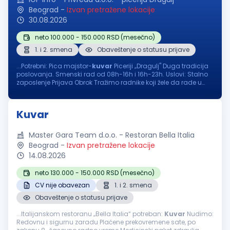
Beograd
-
Izvan pretražene lokacije
30.08.2026
neto 100.000 - 150.000 RSD (mesečno)
1. i 2. smena
Obaveštenje o statusu prijave
...Potrebni: Pica majstor-
kuvar
Piceriji „Dragulj" Duga tradicija
poslovanja. Smenski rad od 08h-16h i 16h-23h. Uslovi: Stalno
zaposlenje Prijava Obrok Tražimo radnike koji žele da rade u
odličnim uslovima za rad. Plata i svi ostali uslovi...
Kuvar
Master Gara Team d.o.o. - Restoran Bella Italia
Beograd
-
Izvan pretražene lokacije
14.08.2026
neto 130.000 - 150.000 RSD (mesečno)
CV nije obavezan
1. i 2. smena
Obaveštenje o statusu prijave
...Italijanskom restoranu „Bella Italia“ potreban:
Kuvar
Nudimo:
Redovnu i sigurnu zaradu Plaćene prekovremene sate, po