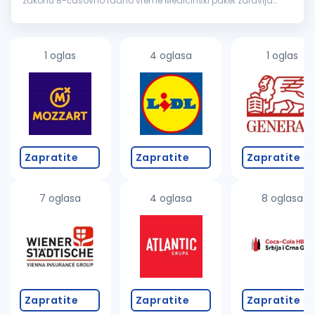
zakonu 8-časovno radno vreme Medicinski paket zdravlja
Nedelja slobodan dan Plaćen godišnji odmor, po zakonu
Stabilan...
1 oglas
4 oglasa
1 oglas
Zapratite
Zapratite
Zapratite
7 oglasa
4 oglasa
8 oglasa
Zapratite
Zapratite
Zapratite