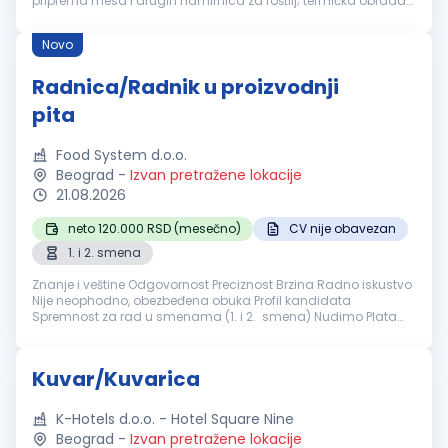
priprema mesa i drugih namirnica za roštilj; termička obrada
hrane u skladu sa porudžbinama; praćenje kvaliteta, vremena
i st...
Novo
Radnica/Radnik u proizvodnji
pita
Food System d.o.o.
Beograd
-
Izvan pretražene lokacije
21.08.2026
neto 120.000 RSD (mesečno)
CV nije obavezan
1. i 2. smena
Znanje i veštine Odgovornost Preciznost Brzina Radno iskustvo
Nije neophodno, obezbeđena obuka Profil kandidata
Spremnost za rad u smenama (1. i 2. smena) Nudimo Plata
120.000 dinara Obezbeđen topli obrok NapomenaLokacija
radnog mesta Vodov...
Kuvar/Kuvarica
K-Hotels d.o.o. - Hotel Square Nine
Beograd
-
Izvan pretražene lokacije