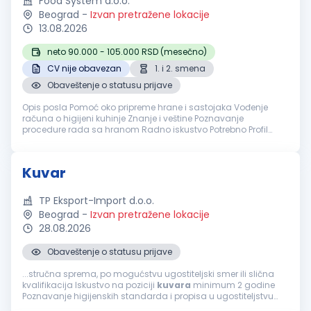
Food System d.o.o.
Beograd
-
Izvan pretražene lokacije
13.08.2026
neto 90.000 - 105.000 RSD (mesečno)
CV nije obavezan
1. i 2. smena
Obaveštenje o statusu prijave
Opis posla Pomoć oko pripreme hrane i sastojaka Vođenje
računa o higijeni kuhinje Znanje i veštine Poznavanje
procedure rada sa hranom Radno iskustvo Potrebno Profil
kandidata Odgovorna, vredna i pedantna osoba Nudimo Rad
u prvoj i drugoj s...
Kuvar
TP Eksport-Import d.o.o.
Beograd
-
Izvan pretražene lokacije
28.08.2026
Obaveštenje o statusu prijave
...stručna sprema, po mogućstvu ugostiteljski smer ili slična
kvalifikacija Iskustvo na poziciji
kuvara
minimum 2 godine
Poznavanje higijenskih standarda i propisa u ugostiteljstvu
Sposobnost rada u timu i pod pritiskom Fleksibilnost i