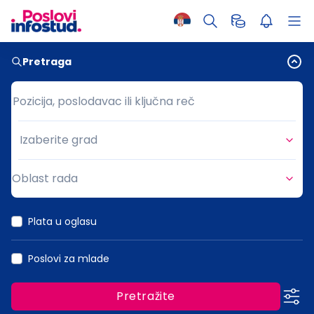
Pretraga
Pozicija, poslodavac ili ključna reč
Pozicija, poslodavac ili ključna reč
Izaberite grad
Grad
Oblast rada
Oblast rada
Plata u oglasu
Poslovi za mlade
Pretražite