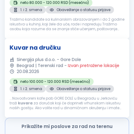
neto 80.000 - 120.000 RSD (mesečno)
1. i 2. smena
Obaveštenje o statusu prijave
Tražimo kandidate sa kulinarskim obrazovanjem i do 2 godine
iskustva u kuhinji, koji žele da uče, rade i napreduju.Tražimo
osobu koja razume da se znanje stiče učenjem, poštovanje
zaslužuje, poverenje gradi, a ozbiljna karijera u kuhinji razvija
rado...
Kuvar na dručku
Sinergija plus d.o.o. - Gore Dole
Beograd | Terenski rad
-
Izvan pretražene lokacije
20.08.2026
neto 100.000 - 120.000 RSD (mesečno)
1. i 2. smena
Obaveštenje o statusu prijave
...Novootvoreni kafe pab GORE DOLE u Beogradu u Jerkoviću
traži
kuvara
za doručak koji će doprineti vrhunskom iskustvu
naših gostiju. Ako volite rad u dinamičnom okruženju i imate
strast prema pripremi ukusnih doručaka, pridružite se našem
timu...
Prikažite mi poslove za rad na terenu