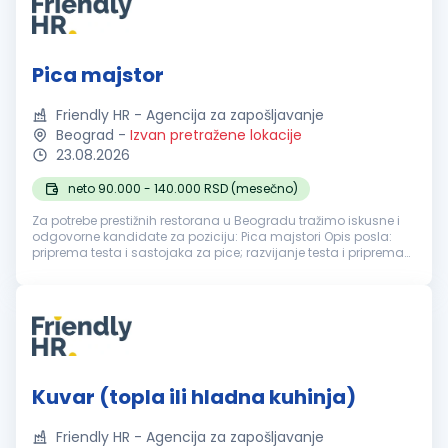
Pica majstor
Friendly HR - Agencija za zapošljavanje
Beograd
-
Izvan pretražene lokacije
23.08.2026
neto 90.000 - 140.000 RSD (mesečno)
Za potrebe prestižnih restorana u Beogradu tražimo iskusne i
odgovorne kandidate za poziciju: Pica majstori Opis posla:
priprema testa i sastojaka za pice; razvijanje testa i priprema
pica prema definisanim recepturama; pečenje i finalna
priprema pr...
Kuvar (topla ili hladna kuhinja)
Friendly HR - Agencija za zapošljavanje