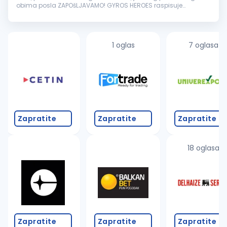
obima posla ZAPOšLJAVAMO! GYROS HEROES raspisuje
KONKURS za radno mesto RADNIK NA PRIPREMI I PRODAJI GYROSA
Tražimo novog člana tima SA ...
1 oglas
7 oglasa
Zapratite
Zapratite
Zapratite
18 oglasa
Zapratite
Zapratite
Zapratite