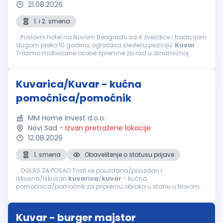
21.08.2026
1. i 2. smena
...Poslovni hotel na Novom Beogradu sa 4 zvezdice i tradicijom
dugom preko 10 godina, oglašava sledeću poziciju:
Kuvar
Tražimo motivisane osobe spremne za rad u dinamičnoj
atmosferi. Uslovi: III/IV stepen stručne spreme –
kuvar
...
Kuvarica/Kuvar - kućna
pomoćnica/pomoćnik
MM Home Invest d.o.o.
Novi Sad
-
Izvan pretražene lokacije
12.08.2026
1. smena
Obaveštenje o statusu prijave
...OGLAS ZA POSAO Traži se pouzdana/pouzdan i
iskusna/iskusan
kuvarica
/
kuvar
- kućna
pomoćnica/pomoćnik za pripremu obroka u stanu u Novom
Sadu. Opis posla Priprema obroka: Planiranje i kuvanje zdravih
i raznovrsnih jela (doručak i ručak). Nabavka...
Kuvar - burger majstor