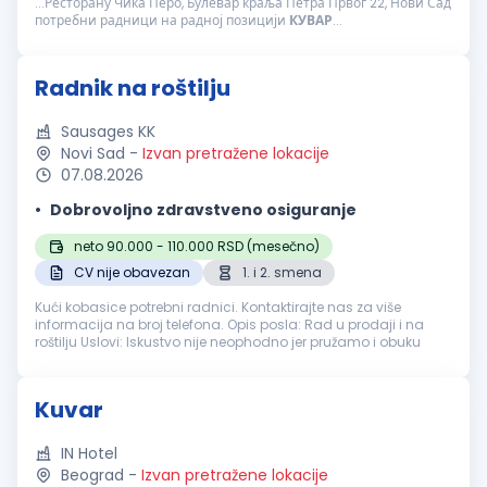
...Ресторану Чика Перо, Булевар краља Петра Првог 22, Нови Сад
потребни радници на радној позицији
КУВАР
...
Radnik na roštilju
Sausages KK
Novi Sad
-
Izvan pretražene lokacije
07.08.2026
Dobrovoljno zdravstveno osiguranje
neto 90.000 - 110.000 RSD (mesečno)
CV nije obavezan
1. i 2. smena
Kući kobasice potrebni radnici. Kontaktirajte nas za više
informacija na broj telefona. Opis posla: Rad u prodaji i na
roštilju Uslovi: Iskustvo nije neophodno jer pružamo i obuku
Kuvar
IN Hotel
Beograd
-
Izvan pretražene lokacije