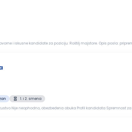
kandidate za poziciju: Roštilj majstore. Opis posla: priprema mesa i drugih namirnica
a; praćenje kvaliteta, vremena i st...
a
zan
1. i 2. smena
acija radnog mesta Vodov...