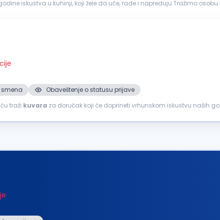
dine iskustva u kuhinji, koji žele da uče, rade i napreduju.Tražimo osob
vija rado...
cije
 2. smena
Obaveštenje o statusu prijave
ću traži
kuvara
za doručak koji će doprineti vrhunskom iskustvu naših gos
šem timu...
je