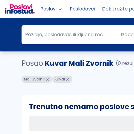
Poslovi
Poslodavci
Dok tražite p
Pozicija, poslodavac ili ključna reč
Izabe
Pozicija, poslodavac ili ključna reč
Grad
Posao
Kuvar Mali Zvornik
(0 rezu
Mali Zvornik
Kuvar
Trenutno nemamo poslove sa 
Ako sačuvate ovu pretragu, obavestićemo va