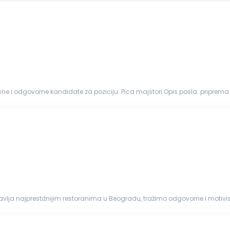
andidate za poziciju: Pica majstori Opis posla: priprema testa i sastojaka za pice;
turama; pečenje i finalna priprema pr...
ravlja najprestižnijim restoranima u Beogradu, tražimo odgovorne i motivi
ja Opis posla: priprema jela tople ili hladne kuhinje...