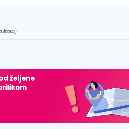
zultata)
 š, đ, ž, dž)
 od željene
prilikom