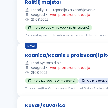
Roštilj majstor
Friendly HR - Agencija za zapošljavanje
Beograd
-
Izvan pretražene lokacije
23.08.2026
neto 90.000 - 140.000 RSD (mesečno)
Za potrebe prestižnih restorana u Beogradu tražimo odgovorne i iskusne 
za roštilj; termička obrada hrane u skladu sa porudžbinam
Novo
Radnica/Radnik u proizvodnji pit
Food System d.o.o.
Beograd
-
Izvan pretražene lokacije
21.08.2026
neto 120.000 RSD (mesečno)
CV nije obave
Znanje i veštine Odgovornost Preciznost Brzina Radno iskustvo Nije neophodno, obezbeđena obuka Profil kandidata Spremnost za rad u smenama (1. i 2. smena) Nudimo Plata 120.000
dinara Obezbeđen topli obrok NapomenaLok
Kuvar/Kuvarica