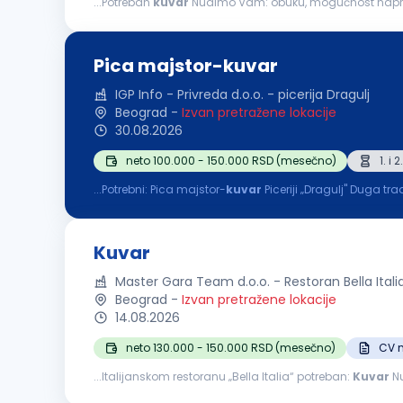
...Potreban
kuvar
Nudimo Vam: obuku, mogućnost napredovanja u struci, dinamičnu atmosferu, rad u smenama, rast plate na osnovu iskustva Od Vas očekujemo: odgovornost i
Pica majstor-kuvar
IGP Info - Privreda d.o.o. - picerija Dragulj
Beograd
-
Izvan pretražene lokacije
30.08.2026
neto 100.000 - 150.000 RSD (mesečno)
1. i
...Potrebni: Pica majstor-
kuvar
Piceriji „Dragulj" Duga tradicija poslovanja. 
odličnim uslovima za rad. Plata i svi ostali uslovi...
Kuvar
Master Gara Team d.o.o. - Restoran Bella Itali
Beograd
-
Izvan pretražene lokacije
14.08.2026
neto 130.000 - 150.000 RSD (mesečno)
CV n
...Italijanskom restoranu „Bella Italia“ potreban:
Kuvar
Nudimo: Redovnu i sigurnu zara
Nedelja slobodan dan Plaćen godišnji odmor, po zakonu 