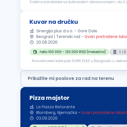
Tražimo kandidate sa kulinarskim obrazovanjem i do 2 go
zaslužuje, poverenje gradi, a ozbiljna karijera u kuhinji raz
Kuvar na dručku
Sinergija plus d.o.o. - Gore Dole
Beograd | Terenski rad
-
Izvan pretražene loka
20.08.2026
neto 100.000 - 120.000 RSD (mesečno)
1. i
...Novootvoreni kafe pab GORE DOLE u Beogradu u Jerkovi
strast prema pripremi ukusnih doručaka, pridružite se na
Prikažite mi poslove za rad na terenu
Pizza majstor
La Piazza Ristorante
Blomberg, Njemačka
-
Izvan pretražene lokaci
03.09.2026