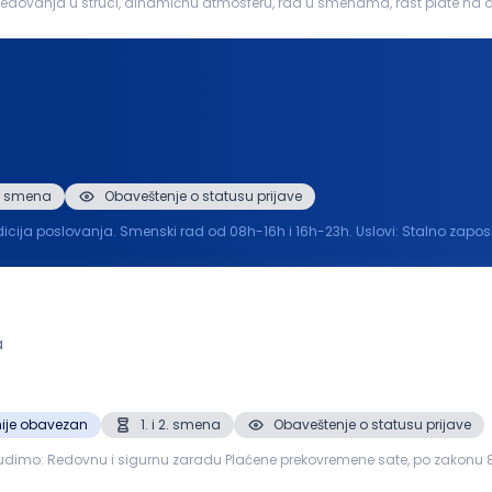
ljubaznost, sposobnost timskog rada, radno iskustvo poželjno Mogućnost...
 2. smena
Obaveštenje o statusu prijave
Smenski rad od 08h-16h i 16h-23h. Uslovi: Stalno zaposlenje Prijava Obrok Tražimo radnike koji žele da rade u
a
ije obavezan
1. i 2. smena
Obaveštenje o statusu prijave
du Plaćene prekovremene sate, po zakonu 8-časovno radno vreme Medicinski paket zdravlja
Stabilan...