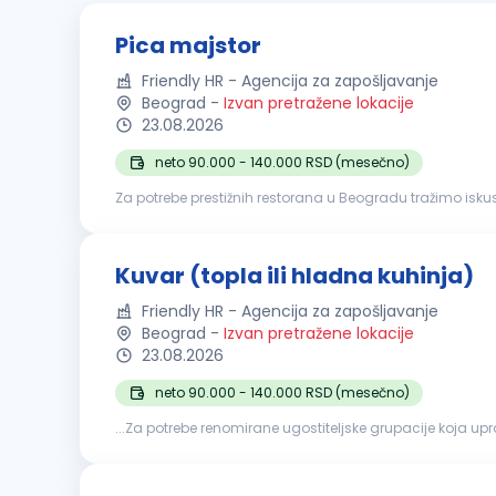
Pica majstor
Friendly HR - Agencija za zapošljavanje
Beograd
-
Izvan pretražene lokacije
23.08.2026
neto 90.000 - 140.000 RSD (mesečno)
Za potrebe prestižnih restorana u Beogradu tražimo iskusne i odgovorne k
razvijanje testa i priprema pica prema definisanim recep
Kuvar (topla ili hladna kuhinja)
Friendly HR - Agencija za zapošljavanje
Beograd
-
Izvan pretražene lokacije
23.08.2026
neto 90.000 - 140.000 RSD (mesečno)
...Za potrebe renomirane ugostiteljske grupacije koja up
Kuvari
– topla ili hladna kuhin