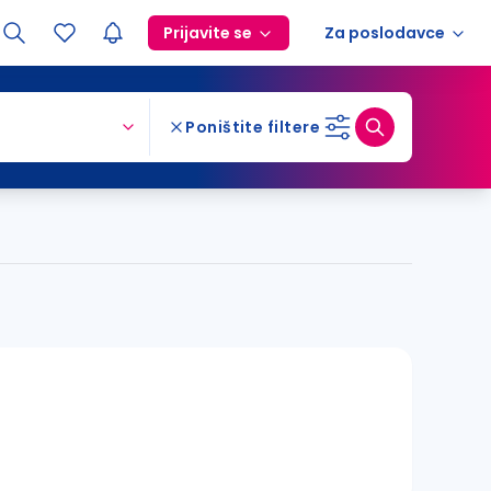
Prijavite se
Za poslodavce
Poništite filtere