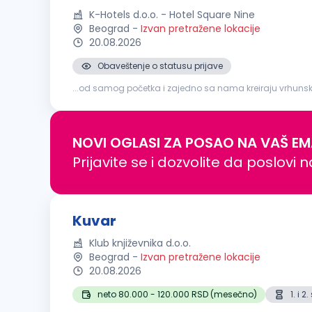
K-Hotels d.o.o. - Hotel Square Nine
Beograd
-
Izvan pretražene lokacije
20.08.2026
Obaveštenje o statusu prijave
...od samog početka i zajedno sa nama kreiraju vrhuns
recepturama; Organizacija i priprema radne stanice pre 
NOVI OGLASI ZA POSAO NA VAŠ EM
Prijavite se i dozvolite da poslovi 
Kuvar
Klub književnika d.o.o.
Beograd
-
Izvan pretražene lokacije
20.08.2026
neto 80.000 - 120.000 RSD (mesečno)
1. i 