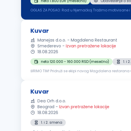
neto 1.800 EUR (mesečno)
Obaveštenje o st
OGLAS ZA POSAO: Rad u Njemačkoj Tražimo motivisane i pouzdane radnike za rad 
i pozicije ) Obezbeđen smještaj u blizini posla Osiguran to
Kuvar
Manejas d.o.o. - Magdalena Restaurant
Smederevo
-
Izvan pretražene lokacije
18.08.2026
neto 120.000 - 160.000 RSD (mesečno)
1. i
šIRIMO TIM! Pridruži se ekipi novog Magdalena restorana u Gold park shopping centr
pouzdane i ljubazne osobe Strast prema kuvanju i želja z
Kuvar
Dea Orh d.o.o.
Beograd
-
Izvan pretražene lokacije
18.08.2026
1. i 2. smena