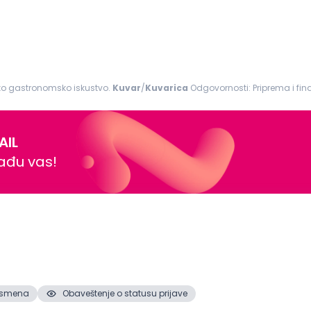
ko gastronomsko iskustvo.
Kuvar
/
Kuvarica
Odgovornosti: Priprema i finalizacija jela u skladu sa Beefbar standardima i
početka servisa; Obezbeđivanje...
AIL
nađu vas!
2. smena
Obaveštenje o statusu prijave