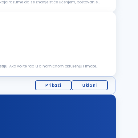
u koja razume da se znanje stiče učenjem, poštovanje
tiju. Ako volite rad u dinamičnom okruženju i imate
Prikaži
Ukloni