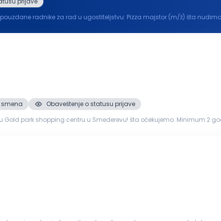
atusu prijave
u ugostiteljstvu: Pizza majstor (m/ž) šta nudimo: Redovna i stimulativna primanja (zavisno od iskust
pli obr...
 2. smena
Obaveštenje o statusu prijave
u u Smederevu! šta očekujemo: Minimum 2 godine iskustva na sličnim poslovima Odgovorne,
a stvaranjem savršenih ...