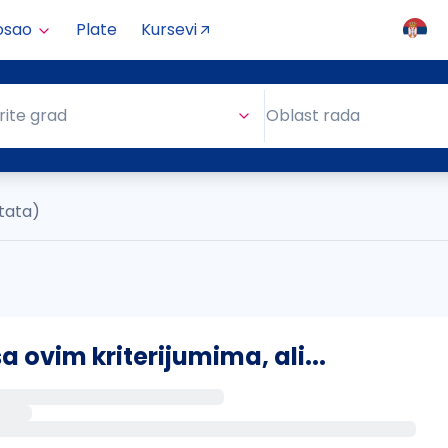
osao
Plate
Kursevi
Oblast rada
rite grad
Oblast rada
ltata)
ovim kriterijumima, ali...
s putem email-a kada se pojave novi poslovi.