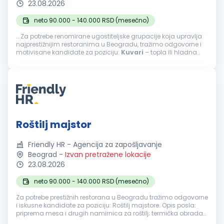
23.08.2026
neto 90.000 - 140.000 RSD (mesečno)
...Za potrebe renomirane ugostiteljske grupacije koja upravlja
najprestižnijim restoranima u Beogradu, tražimo odgovorne i
motivisane kandidate za poziciju:
Kuvari
– topla ili hladna
kuhinja Opis posla: priprema jela tople ili hladne kuhinje...
Roštilj majstor
Friendly HR - Agencija za zapošljavanje
Beograd
-
Izvan pretražene lokacije
23.08.2026
neto 90.000 - 140.000 RSD (mesečno)
Za potrebe prestižnih restorana u Beogradu tražimo odgovorne
i iskusne kandidate za poziciju: Roštilj majstore. Opis posla:
priprema mesa i drugih namirnica za roštilj; termička obrada
hrane u skladu sa porudžbinama; praćenje kvaliteta, vremena