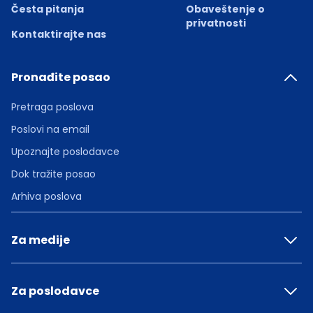
Česta pitanja
Obaveštenje o
privatnosti
Kontaktirajte nas
Pronađite posao
Pretraga poslova
Poslovi na email
Upoznajte poslodavce
Dok tražite posao
Arhiva poslova
Za medije
Za poslodavce