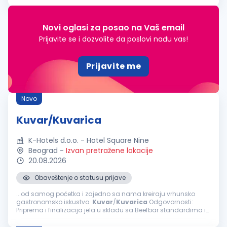
i st...
Novi oglasi za posao na Vaš email
Prijavite se i dozvolite da poslovi nađu vas!
Prijavite me
Novo
Kuvar/Kuvarica
K-Hotels d.o.o. - Hotel Square Nine
Beograd
-
Izvan pretražene lokacije
20.08.2026
Obaveštenje o statusu prijave
...od samog početka i zajedno sa nama kreiraju vrhunsko
gastronomsko iskustvo.
Kuvar
/
Kuvarica
Odgovornosti:
Priprema i finalizacija jela u skladu sa Beefbar standardima i
recepturama; Organizacija i priprema radne stanice pre
početka servisa; Obezbeđivanje...