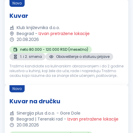
Novo
Kuvar
Klub književnika d.o.o.
Beograd
-
Izvan pretražene lokacije
20.08.2026
neto 80.000 - 120.000 RSD (mesečno)
1. i 2. smena
Obaveštenje o statusu prijave
Tražimo kandidate sa kulinarskim obrazovanjem i do 2 godine
iskustva u kuhinji, koji žele da uče, rade i napreduju.Tražimo
osobu koja razume da se znanje stiče učenjem, poštovanje
zaslužuje, poverenje gradi, a ozbiljna karijera u kuhinji razvija
rado...
Novo
Kuvar na dručku
Sinergija plus d.o.o. - Gore Dole
Beograd | Terenski rad
-
Izvan pretražene lokacije
20.08.2026