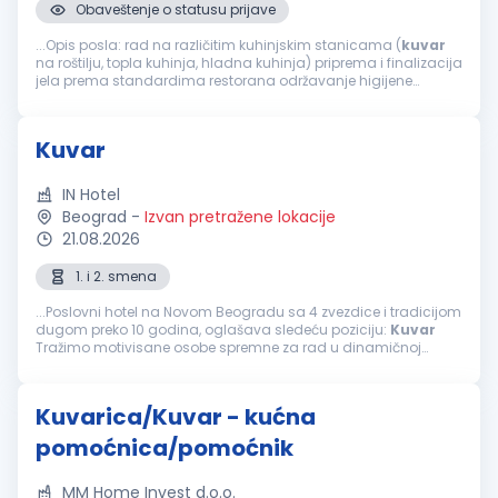
Obaveštenje o statusu prijave
...Opis posla: rad na različitim kuhinjskim stanicama (
kuvar
na roštilju, topla kuhinja, hladna kuhinja) priprema i finalizacija
jela prema standardima restorana održavanje higijene
radnog prostora i poštovanje HACCP standarda efikasna
saradnja...
Kuvar
IN Hotel
Beograd
-
Izvan pretražene lokacije
21.08.2026
1. i 2. smena
...Poslovni hotel na Novom Beogradu sa 4 zvezdice i tradicijom
dugom preko 10 godina, oglašava sledeću poziciju:
Kuvar
Tražimo motivisane osobe spremne za rad u dinamičnoj
atmosferi. Uslovi: III/IV stepen stručne spreme –
kuvar
...
Kuvarica/Kuvar - kućna
pomoćnica/pomoćnik
MM Home Invest d.o.o.