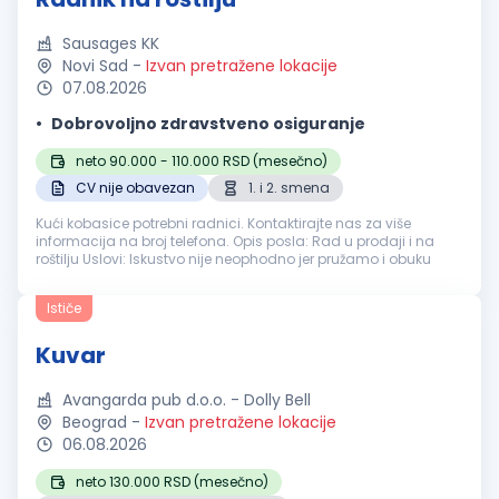
Sausages KK
Novi Sad
-
Izvan pretražene lokacije
07.08.2026
Dobrovoljno zdravstveno osiguranje
neto 90.000 - 110.000 RSD (mesečno)
CV nije obavezan
1. i 2. smena
Kući kobasice potrebni radnici. Kontaktirajte nas za više
informacija na broj telefona. Opis posla: Rad u prodaji i na
roštilju Uslovi: Iskustvo nije neophodno jer pružamo i obuku
Ističe
Kuvar
Avangarda pub d.o.o. - Dolly Bell
Beograd
-
Izvan pretražene lokacije
06.08.2026
neto 130.000 RSD (mesečno)