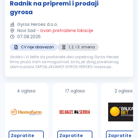
Radnik na pripremi i prodaji
gyrosa
Gyros Heroes d.o.o.
Novi Sad
-
Izvan pretražene lokacije
07.08.2026
CV nije obavezan
1, 2. i 3. smena
Ukoliko i Vi želite da postanete deo uspešnog Gyros Heroes
tima, pruža Vam se mogućnost za to, jer zbog povećanog
obima posla ZAPOšLJAVAMO! GYROS HEROES raspisuje
KONKURS za radno mesto RADNIK NA PRIPREMI I PRODAJI GYROSA
Tražimo novog člana tima SA ...
4 oglasa
17 oglasa
2 oglasa
Zapratite
Zapratite
Zapratite