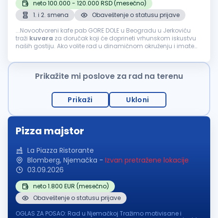
neto 100.000 - 120.000 RSD (mesečno)
1. i 2. smena
Obaveštenje o statusu prijave
...Novootvoreni kafe pab GORE DOLE u Beogradu u Jerkoviću
traži
kuvara
za doručak koji će doprineti vrhunskom iskustvu
naših gostiju. Ako volite rad u dinamičnom okruženju i imate
strast prema pripremi ukusnih doručaka, pridružite se našem
timu...
Prikažite mi poslove za rad na terenu
Prikaži
Ukloni
Pizza majstor
La Piazza Ristorante
Blomberg, Njemačka
-
Izvan pretražene lokacije
03.09.2026
neto 1.800 EUR (mesečno)
Obaveštenje o statusu prijave
OGLAS ZA POSAO: Rad u Njemačkoj Tražimo motivisane i