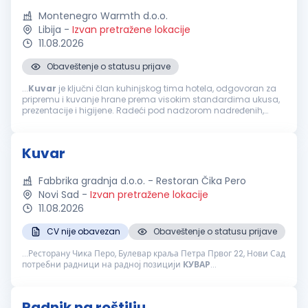
Montenegro Warmth d.o.o.
Libija
-
Izvan pretražene lokacije
11.08.2026
Obaveštenje o statusu prijave
...
Kuvar
je ključni član kuhinjskog tima hotela, odgovoran za
pripremu i kuvanje hrane prema visokim standardima ukusa,
prezentacije i higijene. Radeći pod nadzorom nadređenih,
osigurava da su obroci pripremljeni u skladu sa propisanim
receptima...
Kuvar
Fabbrika gradnja d.o.o. - Restoran Čika Pero
Novi Sad
-
Izvan pretražene lokacije
11.08.2026
CV nije obavezan
Obaveštenje o statusu prijave
...Ресторану Чика Перо, Булевар краља Петра Првог 22, Нови Сад
потребни радници на радној позицији
КУВАР
...
Radnik na roštilju