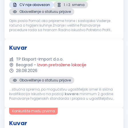
CV nije obavezan
1. i 2. smena
Obaveštenje o statusu prijave
Opis posla Pomoć oko pripreme hrane i sastojaka Vođenje
računa o higijeni kuhinje Znanje i veštine Poznavanje
procedure rada sa hranom Radno iskustvo Potrebno Profil
kandidata Odgovorna, vredna i pedantna osoba Nudimo Rad
u prvoj i drugoj s...
Kuvar
TP Eksport-Import d.o.o.
Beograd
-
Izvan pretražene lokacije
28.08.2026
Obaveštenje o statusu prijave
...stručna sprema, po mogućstvu ugostiteljski smer ili slična
kvalifikacija Iskustvo na poziciji
kuvara
minimum 2 godine
Poznavanje higijenskih standarda i propisa u ugostiteljstvu
Sposobnost rada u timu i pod pritiskom Fleksibilnost i
spremnost na rad...
Konkurišite među prvima
Kuvar