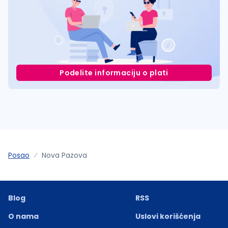
Podelite informaciju o plati
Posao
Nova Pazova
Blog
RSS
O nama
Uslovi korišćenja