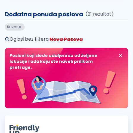
Dodatna ponuda poslova
(21 rezultat)
Kuvar
Oglasi bez filtera:
Nova Pazova
Poslovi koji slede udaljeni su od željene
lokacije rada koju ste naveli prilikom
pretrage.