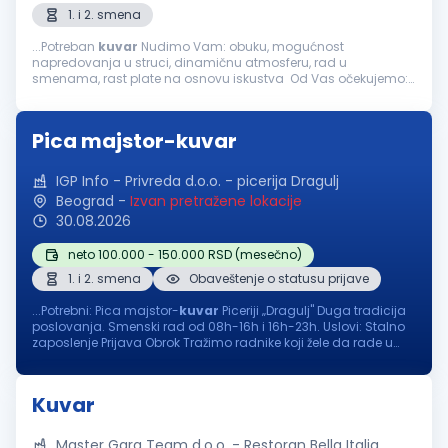
1. i 2. smena
...Potreban
kuvar
Nudimo Vam: obuku, mogućnost
napredovanja u struci, dinamičnu atmosferu, rad u
smenama, rast plate na osnovu iskustva Od Vas očekujemo:
odgovornost i ljubaznost, sposobnost timskog rada, radno
iskustvo poželjno Mogućnost...
Pica majstor-kuvar
IGP Info - Privreda d.o.o. - picerija Dragulj
Beograd
-
Izvan pretražene lokacije
30.08.2026
neto 100.000 - 150.000 RSD (mesečno)
1. i 2. smena
Obaveštenje o statusu prijave
...Potrebni: Pica majstor-
kuvar
Piceriji „Dragulj" Duga tradicija
poslovanja. Smenski rad od 08h-16h i 16h-23h. Uslovi: Stalno
zaposlenje Prijava Obrok Tražimo radnike koji žele da rade u
odličnim uslovima za rad. Plata i svi ostali uslovi...
Kuvar
Master Gara Team d.o.o. - Restoran Bella Italia