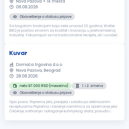
Nova Pazova + 14 mesta
06.08.2026
Obaveštenje o statusu prijave
Sa bogatom tradicijom koja seže unazad 20 godina, Walter
BBQ je postao sinonim za kvalitet i inovaciju u prehrambenoj
industriji. Fokusirajući se na tradicionalne recepte, ali i uvodeći
moderna rešenja, kompanija je uspela da zadovolji ukuse
različi...
Kuvar
Domaća trgovina d.o.o.
Nova Pazova, Beograd
28.08.2026
neto 97.000 RSD (mesečno)
1. i 2. smena
Obaveštenje o statusu prijave
Opis posla: Priprema jela, predjela i salata po definisanim
recepturama Priprema i čišćenje namirnica za spremanje jela
Čišćenje, sortiranje i odlaganje kuhinjskog alata, posuđa i
opreme Rad na pekari: pečenje dopeka i izlaganje proizvoda
Održavanje...