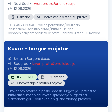
Novi Sad
-
Izvan pretražene lokacije
12.08.2026
1. smena
Obaveštenje o statusu prijave
...OGLAS ZA POSAO Traži se pouzdana/pouzdan i
iskusna/iskusan
kuvarica
/
kuvar
- kućna
pomoćnica/pomoćnik za pripremu obroka u stanu u Novom
Sadu. Opis posla Priprema obroka: Planiranje i kuvanje zdravih
i raznovrsnih jela (doručak i ručak). Nabavka...
Kuvar - burger majstor
Smash Burgers d.o.o.
Beograd
-
Izvan pretražene lokacije
12.08.2026
115.000 RSD
1. i 2. smena
Obaveštenje o statusu prijave
...Povodom proširenja posla Smash Burgers je u potrazi za
kuvarima
. Posao obuhvata spremanje burgera na
električnom grillu, održavanje higijene radnog prostora,
pripremu, skladištenje i očuvanje namirnica. Radi se u dve
smene: I smena...