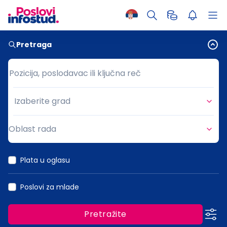
Pretraga
Pozicija, poslodavac ili ključna reč
Pozicija, poslodavac ili ključna reč
Izaberite grad
Grad
Oblast rada
Oblast rada
Plata u oglasu
Poslovi za mlade
Pretražite