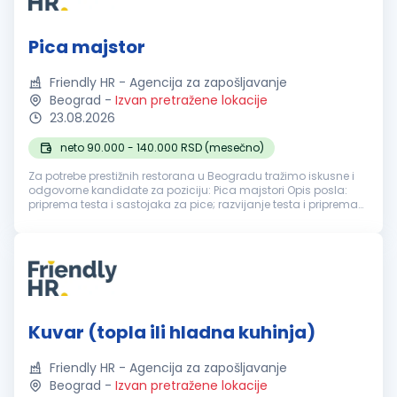
Pica majstor
Friendly HR - Agencija za zapošljavanje
Beograd
-
Izvan pretražene lokacije
23.08.2026
neto 90.000 - 140.000 RSD (mesečno)
Za potrebe prestižnih restorana u Beogradu tražimo iskusne i
odgovorne kandidate za poziciju: Pica majstori Opis posla:
priprema testa i sastojaka za pice; razvijanje testa i priprema
pica prema definisanim recepturama; pečenje i finalna
priprema pr...
Kuvar (topla ili hladna kuhinja)
Friendly HR - Agencija za zapošljavanje
Beograd
-
Izvan pretražene lokacije