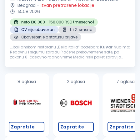
Beograd
-
Izvan pretražene lokacije
14.08.2026
neto 130.000 - 150.000 RSD (mesečno)
CV nije obavezan
1. i 2. smena
Obaveštenje o statusu prijave
...Italijanskom restoranu „Bella Italia“ potreban:
Kuvar
Nudimo:
Redovnu i sigurnu zaradu Plaćene prekovremene sate, po
zakonu 8-časovno radno vreme Medicinski paket zdravlja
Nedelja slobodan dan Plaćen godišnji odmor, po zakonu
Stabilan...
8 oglasa
2 oglasa
7 oglasa
Zapratite
Zapratite
Zapratite