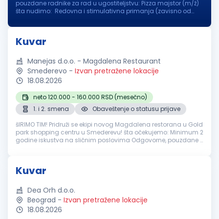
pouzdane radnike za rad u ugostiteljstvu: Pizza majstor (m/ž)
šta nudimo: Redovna i stimulativna primanja (zavisno od
iskustva i pozicije ) Obezbeđen smještaj u blizini posla
Osiguran topli obr...
Kuvar
Manejas d.o.o. - Magdalena Restaurant
Smederevo
-
Izvan pretražene lokacije
18.08.2026
neto 120.000 - 160.000 RSD (mesečno)
1. i 2. smena
Obaveštenje o statusu prijave
šIRIMO TIM! Pridruži se ekipi novog Magdalena restorana u Gold
park shopping centru u Smederevu! šta očekujemo: Minimum 2
godine iskustva na sličnim poslovima Odgovorne, pouzdane i
ljubazne osobe Strast prema kuvanju i želja za stvaranjem
savršenih ...
Kuvar
Dea Orh d.o.o.
Beograd
-
Izvan pretražene lokacije
18.08.2026