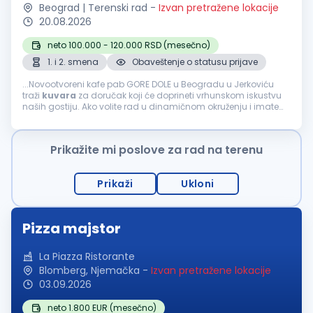
Beograd | Terenski rad
-
Izvan pretražene lokacije
20.08.2026
neto 100.000 - 120.000 RSD (mesečno)
1. i 2. smena
Obaveštenje o statusu prijave
...Novootvoreni kafe pab GORE DOLE u Beogradu u Jerkoviću
traži
kuvara
za doručak koji će doprineti vrhunskom iskustvu
naših gostiju. Ako volite rad u dinamičnom okruženju i imate
strast prema pripremi ukusnih doručaka, pridružite se našem
timu...
Prikažite mi poslove za rad na terenu
Prikaži
Ukloni
Pizza majstor
La Piazza Ristorante
Blomberg, Njemačka
-
Izvan pretražene lokacije
03.09.2026
neto 1.800 EUR (mesečno)