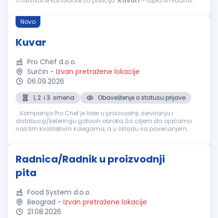
motivisane kandidate za poziciju:
Kuvari
– topla ili hladna
kuhinja Opis posla: priprema jela tople ili hladne kuhinje...
Novo
Kuvar
Pro Chef d.o.o.
Surčin
-
Izvan pretražene lokacije
06.09.2026
1, 2. i 3. smena
Obaveštenje o statusu prijave
...Kompanija Pro Chef je lider u proizvodnji, serviranju i
distribuciji/keteringu gotovih obroka.Sa ciljem da ojačamo
naš tim kvalitetnim kolegama, a u skladu sa povećanjem
obima posla, tražimo kandidate za poziciju:
KUVAR
(više
izvršilaca) Mesto...
Radnica/Radnik u proizvodnji
pita
Food System d.o.o.
Beograd
-
Izvan pretražene lokacije
21.08.2026