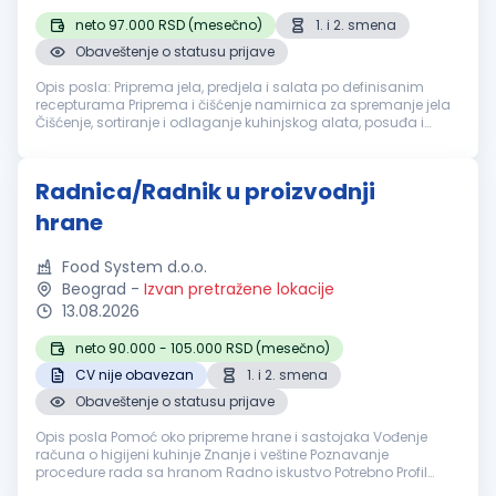
neto 97.000 RSD (mesečno)
1. i 2. smena
Obaveštenje o statusu prijave
Opis posla: Priprema jela, predjela i salata po definisanim
recepturama Priprema i čišćenje namirnica za spremanje jela
Čišćenje, sortiranje i odlaganje kuhinjskog alata, posuđa i
opreme Rad na pekari: pečenje dopeka i izlaganje proizvoda
Održavanje...
Radnica/Radnik u proizvodnji
hrane
Food System d.o.o.
Beograd
-
Izvan pretražene lokacije
13.08.2026
neto 90.000 - 105.000 RSD (mesečno)
CV nije obavezan
1. i 2. smena
Obaveštenje o statusu prijave
Opis posla Pomoć oko pripreme hrane i sastojaka Vođenje
računa o higijeni kuhinje Znanje i veštine Poznavanje
procedure rada sa hranom Radno iskustvo Potrebno Profil
kandidata Odgovorna, vredna i pedantna osoba Nudimo Rad