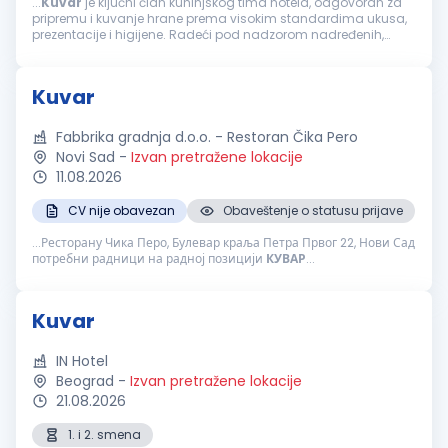
...
Kuvar
je ključni član kuhinjskog tima hotela, odgovoran za
pripremu i kuvanje hrane prema visokim standardima ukusa,
prezentacije i higijene. Radeći pod nadzorom nadređenih,
osigurava da su obroci pripremljeni u skladu sa propisanim
receptima...
Kuvar
Fabbrika gradnja d.o.o. - Restoran Čika Pero
Novi Sad
-
Izvan pretražene lokacije
11.08.2026
CV nije obavezan
Obaveštenje o statusu prijave
...Ресторану Чика Перо, Булевар краља Петра Првог 22, Нови Сад
потребни радници на радној позицији
КУВАР
...
Kuvar
IN Hotel
Beograd
-
Izvan pretražene lokacije
21.08.2026
1. i 2. smena