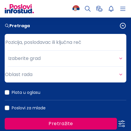
Pretraga
Pozicija, poslodavac ili ključna reč
Pozicija, poslodavac ili ključna reč
Izaberite grad
Grad
Oblast rada
Oblast rada
Plata u oglasu
Poslovi za mlade
Pretražite