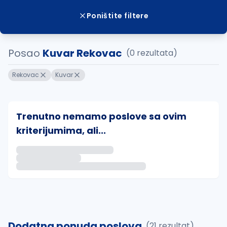
Poništite filtere
Posao
Kuvar Rekovac
(0 rezultata)
Rekovac
Kuvar
Trenutno nemamo poslove sa ovim
kriterijumima, ali...
Ako sačuvate ovu pretragu, obavestićemo vas putem 
uvajte pretragu
Dodatna ponuda poslova
(21 rezultat)