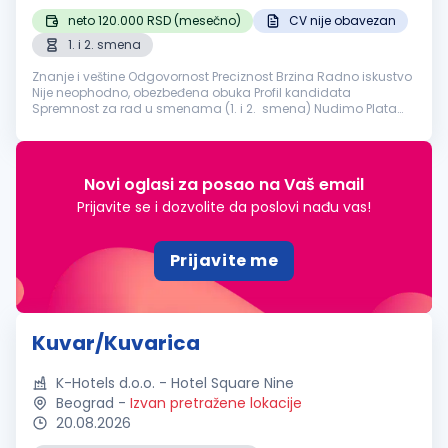
neto 120.000 RSD (mesečno)
CV nije obavezan
1. i 2. smena
Znanje i veštine Odgovornost Preciznost Brzina Radno iskustvo
Nije neophodno, obezbeđena obuka Profil kandidata
Spremnost za rad u smenama (1. i 2. smena) Nudimo Plata
120.000 dinara Obezbeđen topli obrok NapomenaLokacija
radnog mesta Vodov...
Novi oglasi za posao na Vaš email
Prijavite se i dozvolite da poslovi nađu vas!
Prijavite me
Kuvar/Kuvarica
K-Hotels d.o.o. - Hotel Square Nine
Beograd
-
Izvan pretražene lokacije
20.08.2026