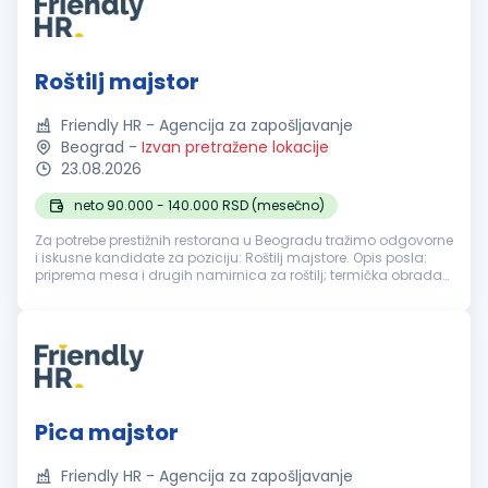
Roštilj majstor
Friendly HR - Agencija za zapošljavanje
Beograd
-
Izvan pretražene lokacije
23.08.2026
neto 90.000 - 140.000 RSD (mesečno)
Za potrebe prestižnih restorana u Beogradu tražimo odgovorne
i iskusne kandidate za poziciju: Roštilj majstore. Opis posla:
priprema mesa i drugih namirnica za roštilj; termička obrada
hrane u skladu sa porudžbinama; praćenje kvaliteta, vremena
i st...
Pica majstor
Friendly HR - Agencija za zapošljavanje