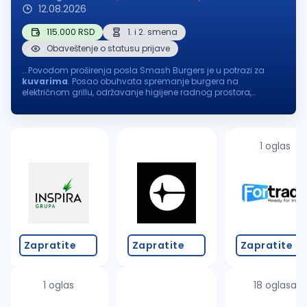
12.08.2026
115.000 RSD
1. i 2. smena
Obaveštenje o statusu prijave
...Povodom proširenja posla Smash Burgers je u potrazi za
kuvarima
. Posao obuhvata spremanje burgera na
električnom grillu, održavanje higijene radnog prostora,
pripremu, skladištenje i očuvanje namirnica. Radi se u dve
smene: I smena...
1 oglas
Zapratite
Zapratite
Zapratite
1 oglas
18 oglasa