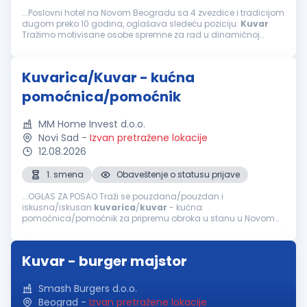
...Poslovni hotel na Novom Beogradu sa 4 zvezdice i tradicijom
dugom preko 10 godina, oglašava sledeću poziciju:
Kuvar
Tražimo motivisane osobe spremne za rad u dinamičnoj
atmosferi. Uslovi: III/IV stepen stručne spreme –
kuvar
...
Kuvarica/Kuvar - kućna
pomoćnica/pomoćnik
MM Home Invest d.o.o.
Novi Sad
-
Izvan pretražene lokacije
12.08.2026
1. smena
Obaveštenje o statusu prijave
...OGLAS ZA POSAO Traži se pouzdana/pouzdan i
iskusna/iskusan
kuvarica
/
kuvar
- kućna
pomoćnica/pomoćnik za pripremu obroka u stanu u Novom
Sadu. Opis posla Priprema obroka: Planiranje i kuvanje zdravih
i raznovrsnih jela (doručak i ručak). Nabavka...
Kuvar - burger majstor
Smash Burgers d.o.o.
Beograd
-
Izvan pretražene lokacije