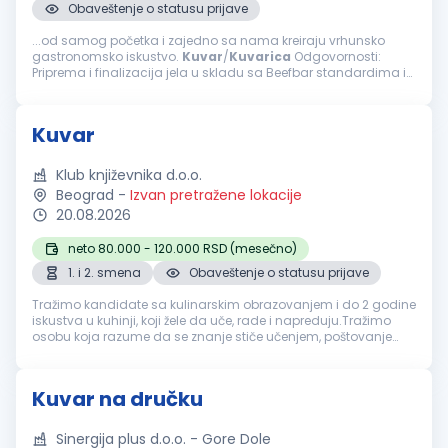
Obaveštenje o statusu prijave
...od samog početka i zajedno sa nama kreiraju vrhunsko
gastronomsko iskustvo.
Kuvar
/
Kuvarica
Odgovornosti:
Priprema i finalizacija jela u skladu sa Beefbar standardima i
recepturama; Organizacija i priprema radne stanice pre
početka servisa; Obezbeđivanje...
Kuvar
Klub književnika d.o.o.
Beograd
-
Izvan pretražene lokacije
20.08.2026
neto 80.000 - 120.000 RSD (mesečno)
1. i 2. smena
Obaveštenje o statusu prijave
Tražimo kandidate sa kulinarskim obrazovanjem i do 2 godine
iskustva u kuhinji, koji žele da uče, rade i napreduju.Tražimo
osobu koja razume da se znanje stiče učenjem, poštovanje
zaslužuje, poverenje gradi, a ozbiljna karijera u kuhinji razvija
rado...
Kuvar na dručku
Sinergija plus d.o.o. - Gore Dole