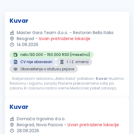
Kuvar
Master Gara Team d.o.o. - Restoran Bella Italia
Beograd
-
Izvan pretražene lokacije
14.08.2026
neto 130.000 - 150.000 RSD (mesečno)
CV nije obavezan
1. i 2. smena
Obaveštenje o statusu prijave
...Italijanskom restoranu „Bella Italia“ potreban:
Kuvar
Nudimo:
Redovnu i sigurnu zaradu Plaćene prekovremene sate, po
zakonu 8-časovno radno vreme Medicinski paket zdravlja
Nedelja slobodan dan Plaćen godišnji odmor, po zakonu
Stabilan...
Kuvar
Domaća trgovina d.o.o.
Beograd, Nova Pazova
-
Izvan pretražene lokacije
28.08.2026