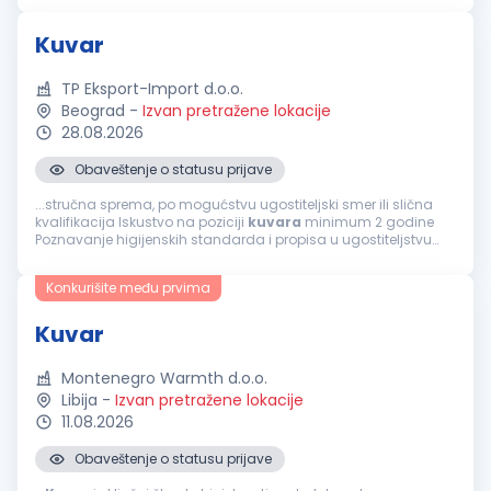
u prvoj i drugoj s...
Kuvar
TP Eksport-Import d.o.o.
Beograd
-
Izvan pretražene lokacije
28.08.2026
Obaveštenje o statusu prijave
...stručna sprema, po mogućstvu ugostiteljski smer ili slična
kvalifikacija Iskustvo na poziciji
kuvara
minimum 2 godine
Poznavanje higijenskih standarda i propisa u ugostiteljstvu
Sposobnost rada u timu i pod pritiskom Fleksibilnost i
spremnost na rad...
Konkurišite među prvima
Kuvar
Montenegro Warmth d.o.o.
Libija
-
Izvan pretražene lokacije
11.08.2026
Obaveštenje o statusu prijave