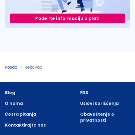
Podelite informaciju o plati
Posao
Rekovac
Blog
RSS
O nama
Uslovi korišćenja
Česta pitanja
Obaveštenje o
privatnosti
Kontaktirajte nas