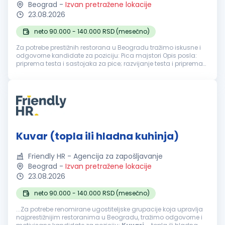
Beograd
-
Izvan pretražene lokacije
23.08.2026
neto 90.000 - 140.000 RSD (mesečno)
Za potrebe prestižnih restorana u Beogradu tražimo iskusne i
odgovorne kandidate za poziciju: Pica majstori Opis posla:
priprema testa i sastojaka za pice; razvijanje testa i priprema
pica prema definisanim recepturama; pečenje i finalna
priprema pr...
Kuvar (topla ili hladna kuhinja)
Friendly HR - Agencija za zapošljavanje
Beograd
-
Izvan pretražene lokacije
23.08.2026
neto 90.000 - 140.000 RSD (mesečno)
...Za potrebe renomirane ugostiteljske grupacije koja upravlja
najprestižnijim restoranima u Beogradu, tražimo odgovorne i