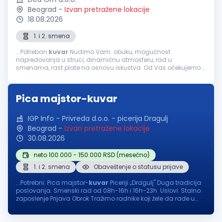
Beograd
-
Izvan pretražene lokacije
18.08.2026
1. i 2. smena
...Potreban
kuvar
Nudimo Vam: obuku, mogućnost
napredovanja u struci, dinamičnu atmosferu, rad u
smenama, rast plate na osnovu iskustva Od Vas očekujemo:
odgovornost i ljubaznost, sposobnost timskog rada, radno
iskustvo poželjno Mogućnost...
Pica majstor-kuvar
IGP Info - Privreda d.o.o. - picerija Dragulj
Beograd
-
Izvan pretražene lokacije
30.08.2026
neto 100.000 - 150.000 RSD (mesečno)
1. i 2. smena
Obaveštenje o statusu prijave
...Potrebni: Pica majstor-
kuvar
Piceriji „Dragulj" Duga tradicija
poslovanja. Smenski rad od 08h-16h i 16h-23h. Uslovi: Stalno
zaposlenje Prijava Obrok Tražimo radnike koji žele da rade u
odličnim uslovima za rad. Plata i svi ostali uslovi...