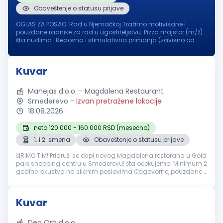
Obaveštenje o statusu prijave
OGLAS ZA POSAO: Rad u Njemačkoj Tražimo motivisane i
pouzdane radnike za rad u ugostiteljstvu: Pizza majstor (m/ž)
šta nudimo: Redovna i stimulativna primanja (zavisno od
iskustva i pozicije ) Obezbeđen smještaj u blizini posla
Osiguran topli obr...
Kuvar
Manejas d.o.o. - Magdalena Restaurant
Smederevo
-
Izvan pretražene lokacije
18.08.2026
neto 120.000 - 160.000 RSD (mesečno)
1. i 2. smena
Obaveštenje o statusu prijave
šIRIMO TIM! Pridruži se ekipi novog Magdalena restorana u Gold
park shopping centru u Smederevu! šta očekujemo: Minimum 2
godine iskustva na sličnim poslovima Odgovorne, pouzdane i
ljubazne osobe Strast prema kuvanju i želja za stvaranjem
savršenih ...
Kuvar
Dea Orh d.o.o.