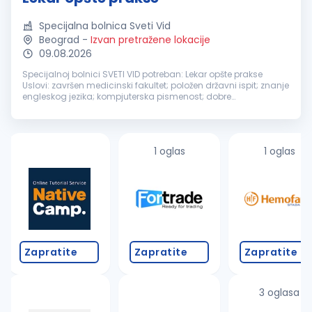
Specijalna bolnica Sveti Vid
Beograd
-
Izvan pretražene lokacije
09.08.2026
Specijalnoj bolnici SVETI VID potreban: Lekar opšte prakse
Uslovi: završen medicinski fakultet; položen državni ispit; znanje
engleskog jezika; kompjuterska pismenost; dobre
komunikacione i pregovaračke sposobnosti; sistematičnost i
dobra organizova...
1 oglas
1 oglas
Zapratite
Zapratite
Zapratite
3 oglasa