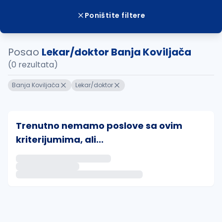
Poništite filtere
Posao
Lekar/doktor Banja Koviljača
(0 rezultata)
Banja Koviljača
Lekar/doktor
Trenutno nemamo poslove sa ovim
kriterijumima, ali...
Ako sačuvate ovu pretragu, obavestićemo vas putem 
uvajte pretragu