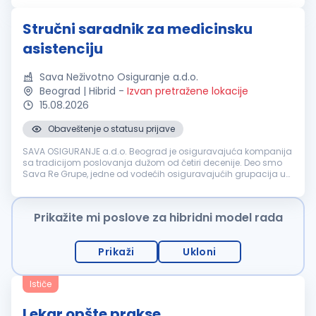
određenih gra...
Stručni saradnik za medicinsku
asistenciju
Sava Neživotno Osiguranje a.d.o.
Beograd | Hibrid
-
Izvan pretražene lokacije
15.08.2026
Obaveštenje o statusu prijave
SAVA OSIGURANJE a.d.o. Beograd je osiguravajuća kompanija
sa tradicijom poslovanja dužom od četiri decenije. Deo smo
Sava Re Grupe, jedne od vodećih osiguravajućih grupacija u
regionu. SAVA OSIGURANJE a.d.o. Beograd želi da se svojim
vrednostima izd...
Prikažite mi poslove za hibridni model rada
Prikaži
Ukloni
Ističe
Lekar opšte prakse