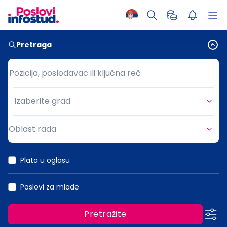
Pretraga
Pozicija, poslodavac ili ključna reč
Pozicija, poslodavac ili ključna reč
Izaberite grad
Grad
Oblast rada
Oblast rada
Plata u oglasu
Poslovi za mlade
Pretražite