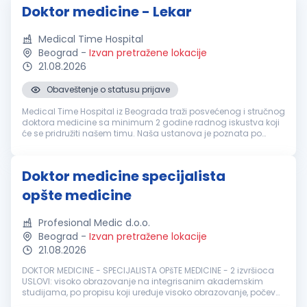
Doktor medicine - Lekar
Medical Time Hospital
Beograd
-
Izvan pretražene lokacije
21.08.2026
Obaveštenje o statusu prijave
Medical Time Hospital iz Beograda traži posvećenog i stručnog
doktora medicine sa minimum 2 godine radnog iskustva koji
će se pridružiti našem timu. Naša ustanova je poznata po
vrhunskom kvalitetu zdravstvene zaštite i savremenim
medicinskim pristupi...
Doktor medicine specijalista
opšte medicine
Profesional Medic d.o.o.
Beograd
-
Izvan pretražene lokacije
21.08.2026
DOKTOR MEDICINE - SPECIJALISTA OPšTE MEDICINE - 2 izvršioca
USLOVI: visoko obrazovanje na integrisanim akademskim
studijama, po propisu koji uređuje visoko obrazovanje, počev
od 10. septembra 2005. godine i završena specijalizacija iz