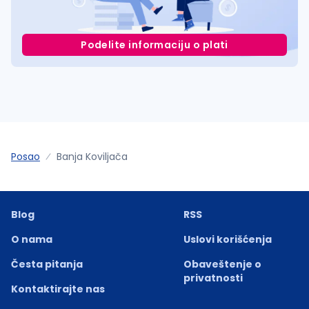
Podelite informaciju o plati
Posao
Banja Koviljača
Blog
RSS
O nama
Uslovi korišćenja
Česta pitanja
Obaveštenje o
privatnosti
Kontaktirajte nas