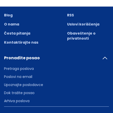
Blog
RSS
O nama
Uslovi korišćenja
Česta pitanja
Obaveštenje o
privatnosti
Kontaktirajte nas
Pronađite posao
Pretraga poslova
Poslovi na email
Upoznajte poslodavce
Dok tražite posao
Arhiva poslova