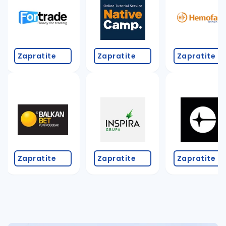
Takođe možete da:
proverite pravopisne greške (koristite č, ć, š, đ, ž,
povećajte radijus za odabrani grad
promenite odabrane filtere pretrage
Zapratite
Zapratite
Zapratite
Zapratite
Zapratite
Zapratite