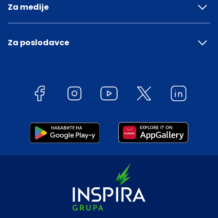
Za medije
Za poslodavce