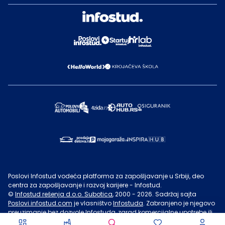
Poslovi Infostud vodeća platforma za zapošljavanje u Srbiji, deo
centra za zapošljavanje i razvoj karijere - Infostud.
©
Infostud rešenja d.o.o. Subotica
, 2000 -
2026
. Sadržaj sajta
Poslovi.infostud.com
je vlasništvo
Infostuda
. Zabranjeno je njegovo
preuzimanje bez dozvole
Infostuda
, zarad komercijalne upotrebe ili
u druge svrhe, osim za lične potrebe posetilaca sajta.
Uslovi