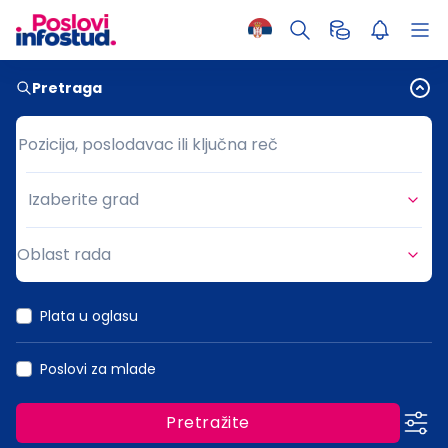
Pretraga
Pozicija, poslodavac ili ključna reč
Pozicija, poslodavac ili ključna reč
Izaberite grad
Grad
Oblast rada
Oblast rada
Plata u oglasu
Poslovi za mlade
Pretražite