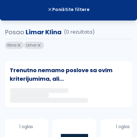
Poništite filtere
Posao
Limar Klina
(0 rezultata)
Klina
Limar
Trenutno nemamo poslove sa ovim
kriterijumima, ali...
Ako sačuvate ovu pretragu, obavestićemo vas putem 
uvajte pretragu
1 oglas
1 oglas