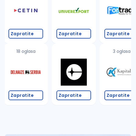
Takođe možete da:
proverite pravopisne greške (koristite č, ć, š, đ, ž,
povećajte radijus za odabrani grad
promenite odabrane filtere pretrage
Zapratite
Zapratite
Zapratite
18 oglasa
3 oglasa
Zapratite
Zapratite
Zapratite