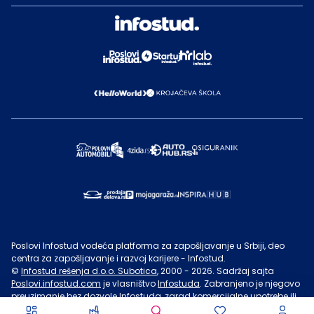
Poslovi Infostud vodeća platforma za zapošljavanje u Srbiji, deo
centra za zapošljavanje i razvoj karijere - Infostud.
©
Infostud rešenja d.o.o. Subotica
, 2000 -
2026
. Sadržaj sajta
Poslovi.infostud.com
je vlasništvo
Infostuda
. Zabranjeno je njegovo
preuzimanje bez dozvole
Infostuda
, zarad komercijalne upotrebe ili
u druge svrhe, osim za lične potrebe posetilaca sajta.
Uslovi