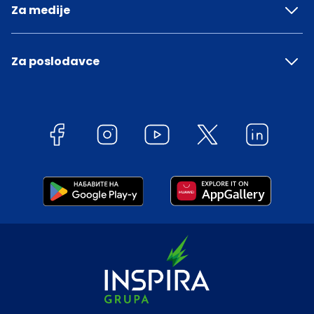
Za medije
Za poslodavce