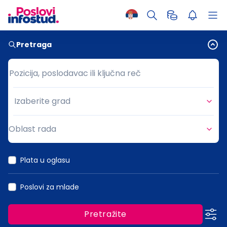
Pretraga
Pozicija, poslodavac ili ključna reč
Pozicija, poslodavac ili ključna reč
Izaberite grad
Grad
Oblast rada
Oblast rada
Plata u oglasu
Poslovi za mlade
Pretražite