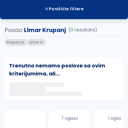
Poništite filtere
Posao
Limar Krupanj
(0 rezultata)
Krupanj
Limar
Trenutno nemamo poslove sa ovim
kriterijumima, ali...
Ako sačuvate ovu pretragu, obavestićemo vas putem 
uvajte pretragu
7 oglasa
1 oglas