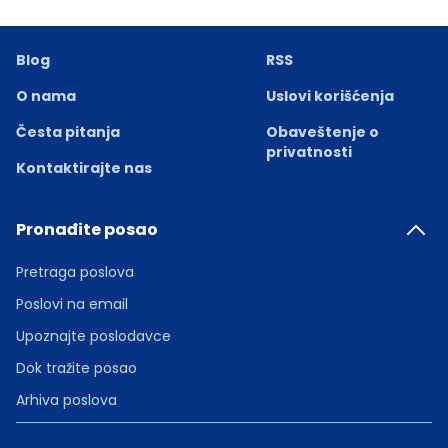
Blog
RSS
O nama
Uslovi korišćenja
Česta pitanja
Obaveštenje o
privatnosti
Kontaktirajte nas
Pronađite posao
Pretraga poslova
Poslovi na email
Upoznajte poslodavce
Dok tražite posao
Arhiva poslova