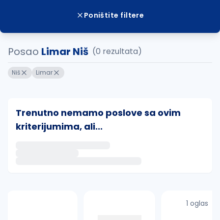
Poništite filtere
Posao
Limar Niš
(0 rezultata)
Niš
Limar
Trenutno nemamo poslove sa ovim
kriterijumima, ali...
Ako sačuvate ovu pretragu, obavestićemo vas putem 
uvajte pretragu
1 oglas