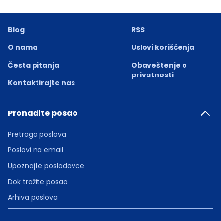
Blog
RSS
O nama
Uslovi korišćenja
Česta pitanja
Obaveštenje o
privatnosti
Kontaktirajte nas
Pronađite posao
Pretraga poslova
Poslovi na email
Upoznajte poslodavce
Dok tražite posao
Arhiva poslova