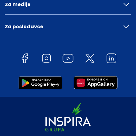
Za medije
Za poslodavce