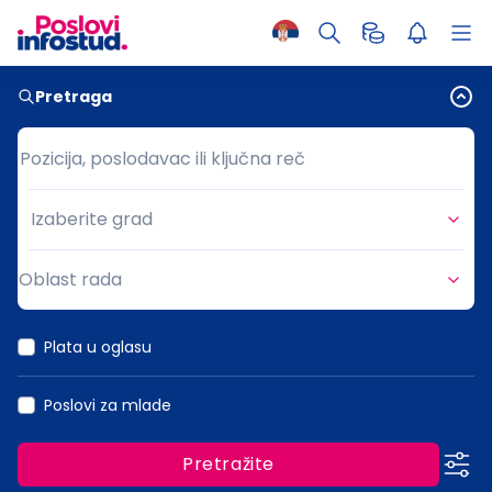
Pretraga
Pozicija, poslodavac ili ključna reč
Pozicija, poslodavac ili ključna reč
Izaberite grad
Grad
Oblast rada
Oblast rada
Plata u oglasu
Poslovi za mlade
Pretražite