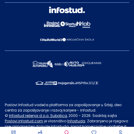
Poslovi Infostud vodeća platforma za zapošljavanje u Srbiji, deo
centra za zapošljavanje i razvoj karijere - Infostud.
©
Infostud rešenja d.o.o. Subotica
, 2000 -
2026
. Sadržaj sajta
Poslovi.infostud.com
je vlasništvo
Infostuda
. Zabranjeno je njegovo
preuzimanje bez dozvole
Infostuda
, zarad komercijalne upotrebe ili
u druge svrhe, osim za lične potrebe posetilaca sajta.
Uslovi