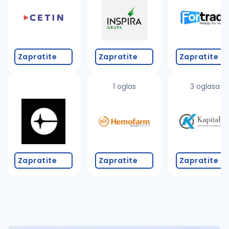
Takođe možete da:
proverite pravopisne greške (koristite č, ć, š, đ, ž,
povećajte radijus za odabrani grad
promenite odabrane filtere pretrage
Zapratite
Zapratite
Zapratite
1 oglas
3 oglasa
Zapratite
Zapratite
Zapratite