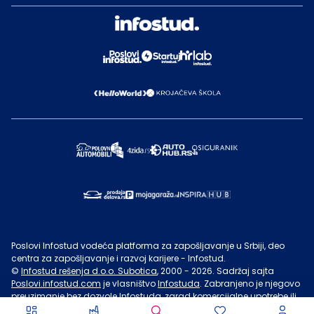
Poslovi Infostud vodeća platforma za zapošljavanje u Srbiji, deo
centra za zapošljavanje i razvoj karijere - Infostud.
©
Infostud rešenja d.o.o. Subotica
, 2000 -
2026
. Sadržaj sajta
Poslovi.infostud.com
je vlasništvo
Infostuda
. Zabranjeno je njegovo
preuzimanje bez dozvole
Infostuda
, zarad komercijalne upotrebe ili
u druge svrhe, osim za lične potrebe posetilaca sajta.
Uslovi