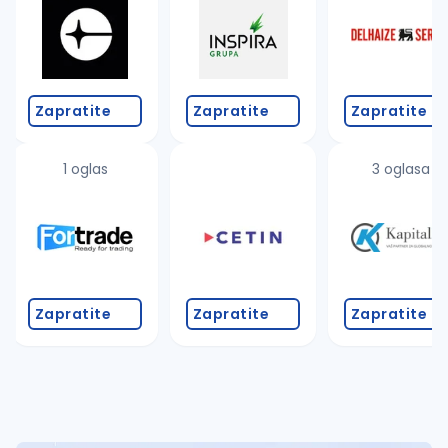
Takođe možete da:
proverite pravopisne greške (koristite č, ć, š, đ, ž,
povećajte radijus za odabrani grad
promenite odabrane filtere pretrage
Zapratite
Zapratite
Zapratite
1 oglas
3 oglasa
Zapratite
Zapratite
Zapratite