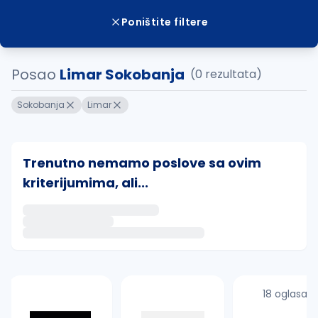
Poništite filtere
Posao
Limar Sokobanja
(0 rezultata)
Sokobanja
Limar
Trenutno nemamo poslove sa ovim
kriterijumima, ali...
Ako sačuvate ovu pretragu, obavestićemo vas putem 
uvajte pretragu
18 oglasa