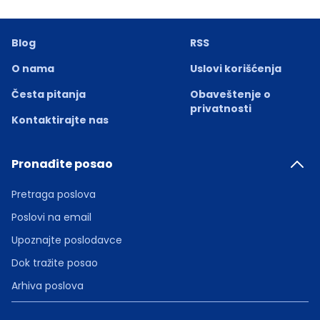
Blog
RSS
O nama
Uslovi korišćenja
Česta pitanja
Obaveštenje o
privatnosti
Kontaktirajte nas
Pronađite posao
Pretraga poslova
Poslovi na email
Upoznajte poslodavce
Dok tražite posao
Arhiva poslova