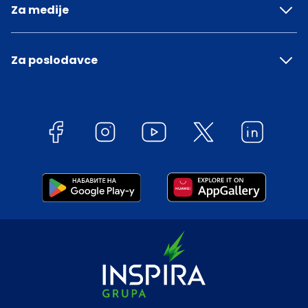
Za medije
Za poslodavce