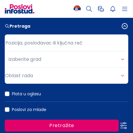
Pretraga
Pozicija, poslodavac ili ključna reč
Pozicija, poslodavac ili ključna reč
Izaberite grad
Grad
Oblast rada
Oblast rada
Plata u oglasu
Poslovi za mlade
Pretražite