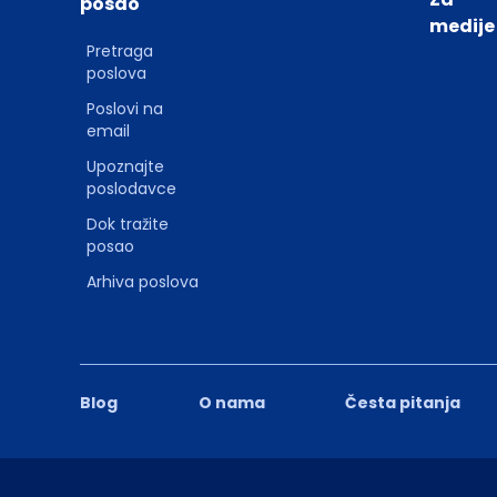
posao
medije
Pretraga
poslova
Poslovi na
email
Upoznajte
poslodavce
Dok tražite
posao
Arhiva poslova
Blog
O nama
Česta pitanja