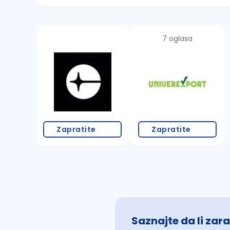
Sačuvajte pretragu
7 oglasa
Takođe možete da:
proverite pravopisne greške (koristite č, ć,
povećajte radijus za odabrani grad
promenite odabrane filtere pretrage
Zapratite
Zapratite
Saznajte da li zara