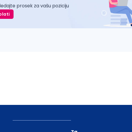
ledajte prosek za vašu poziciju
plati
Za