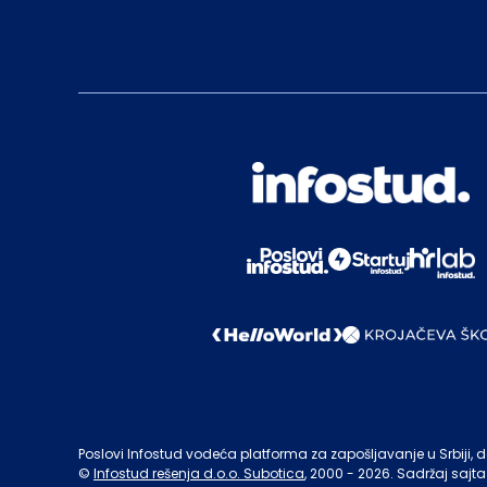
Poslovi Infostud vodeća platforma za zapošljavanje u Srbiji, de
©
Infostud rešenja d.o.o. Subotica
, 2000 -
2026
. Sadržaj sajta