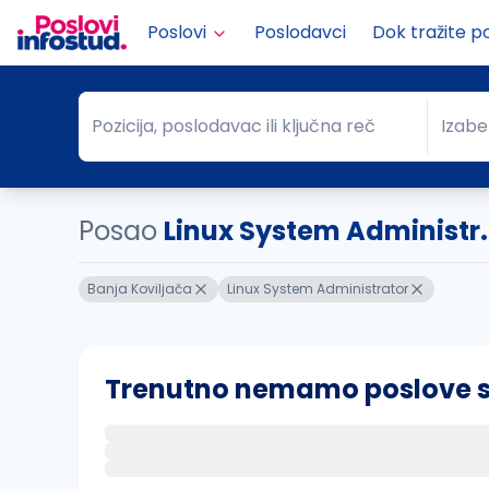
Poslovi
Poslodavci
Dok tražite p
Pozicija, poslodavac ili ključna reč
Izabe
Pozicija, poslodavac ili ključna reč
Grad
Posao
Linux System Administr.
Banja Koviljača
Linux System Administrator
Trenutno nemamo poslove sa 
Ako sačuvate ovu pretragu, obavestićemo va