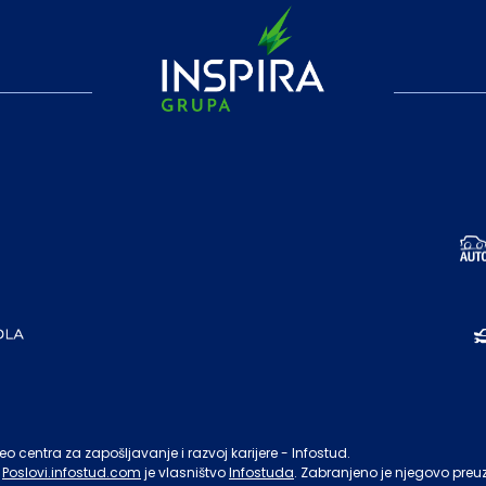
o centra za zapošljavanje i razvoj karijere - Infostud.
Poslovi.infostud.com
je vlasništvo
Infostuda
. Zabranjeno je njegovo preu