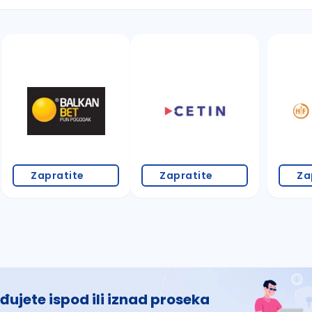
 š, đ, ž, dž)
Zapratite
Zapratite
Za
đujete ispod ili iznad proseka