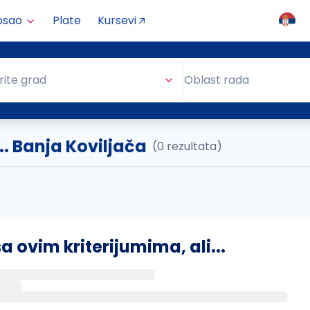
osao
Plate
Kursevi
Oblast rada
rite grad
Oblast rada
.. Banja Koviljača
(0 rezultata)
ovim kriterijumima, ali...
s putem email-a kada se pojave novi poslovi.