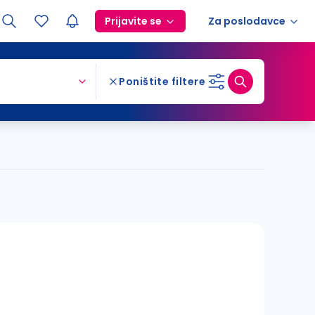
Prijavite se
Za poslodavce
Poništite filtere