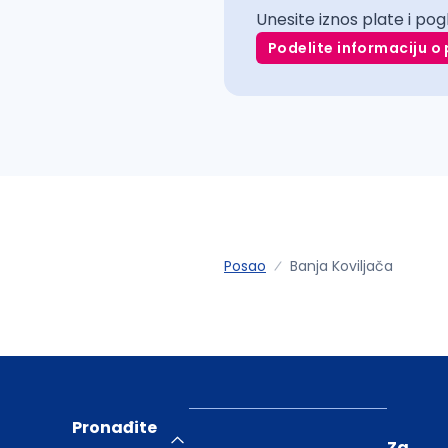
Unesite iznos plate i pog
Podelite informaciju o 
Posao
Banja Koviljača
Pronađite
Za