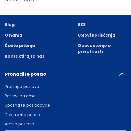
Blog
RSS
O nama
Uslovi korišćenja
Česta pitanja
Obaveštenje o
privatnosti
Kontaktirajte nas
Pronađite posao
Pretraga poslova
Poslovi na email
Upoznajte poslodavce
Dok tražite posao
Arhiva poslova