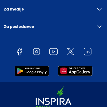
Za medije
Za poslodavce