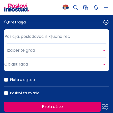
Pretraga
Pozicija, poslodavac ili ključna reč
Pozicija, poslodavac ili ključna reč
Izaberite grad
Grad
Oblast rada
Oblast rada
Plata u oglasu
Poslovi za mlade
Pretražite