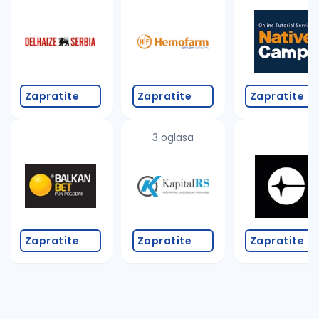
Takođe možete da:
proverite pravopisne greške (koristite č, ć, š, đ, ž,
povećajte radijus za odabrani grad
promenite odabrane filtere pretrage
Zapratite
Zapratite
Zapratite
3 oglasa
Zapratite
Zapratite
Zapratite