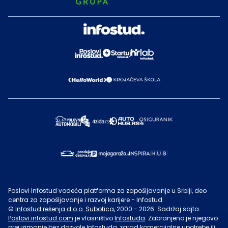
Poslovi Infostud vodeća platforma za zapošljavanje u Srbiji, deo
centra za zapošljavanje i razvoj karijere - Infostud.
©
Infostud rešenja d.o.o. Subotica
, 2000 -
2026
. Sadržaj sajta
Poslovi.infostud.com
je vlasništvo
Infostuda
. Zabranjeno je njegovo
preuzimanje bez dozvole
Infostuda
, zarad komercijalne upotrebe ili