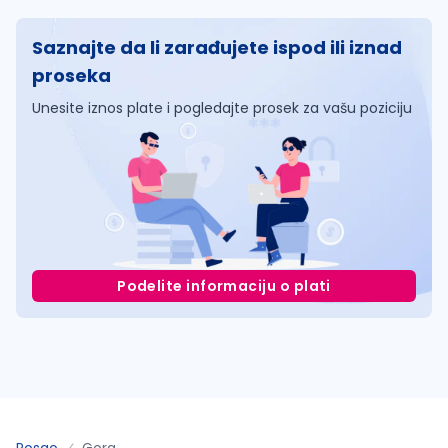
Saznajte da li zarađujete ispod ili iznad
proseka
Unesite iznos plate i pogledajte prosek za vašu poziciju
Podelite informaciju o plati
Posao
Gora