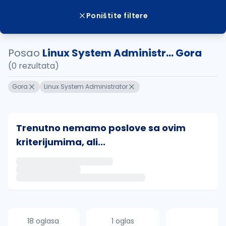
Poništite filtere
Posao
Linux System Administr... Gora
(0 rezultata)
Gora
Linux System Administrator
Trenutno nemamo poslove sa ovim
kriterijumima, ali...
Ako sačuvate ovu pretragu, obavestićemo vas putem 
uvajte pretragu
18 oglasa
1 oglas