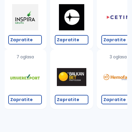
Takođe možete da:
proverite pravopisne greške (koristite č, ć, š, đ, ž,
povećajte radijus za odabrani grad
promenite odabrane filtere pretrage
Zapratite
Zapratite
Zapratite
7 oglasa
3 oglasa
Zapratite
Zapratite
Zapratite