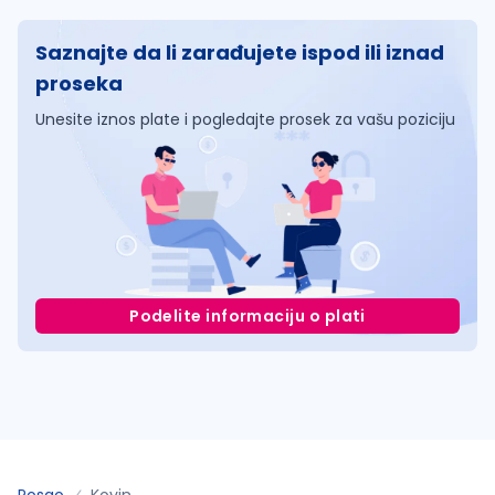
Saznajte da li zarađujete ispod ili iznad
proseka
Unesite iznos plate i pogledajte prosek za vašu poziciju
Podelite informaciju o plati
Posao
Kovin