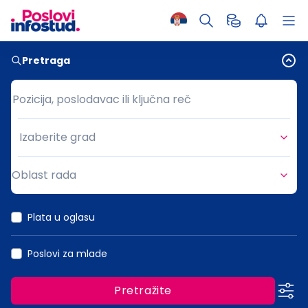
Pretraga
Pozicija, poslodavac ili ključna reč
Pozicija, poslodavac ili ključna reč
Izaberite grad
Grad
Oblast rada
Oblast rada
Plata u oglasu
Poslovi za mlade
Pretražite