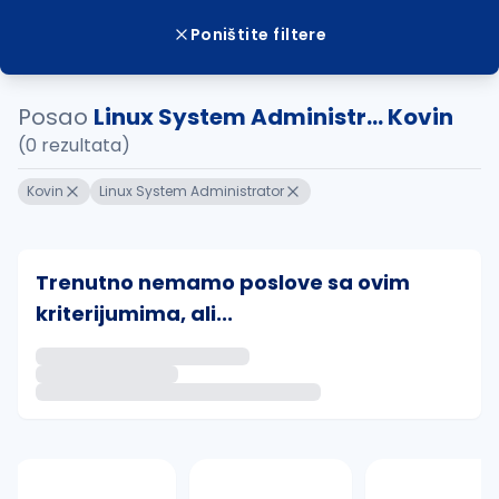
Poništite filtere
Posao
Linux System Administr... Kovin
(0 rezultata)
Kovin
Linux System Administrator
Trenutno nemamo poslove sa ovim
kriterijumima, ali...
Ako sačuvate ovu pretragu, obavestićemo vas putem 
uvajte pretragu