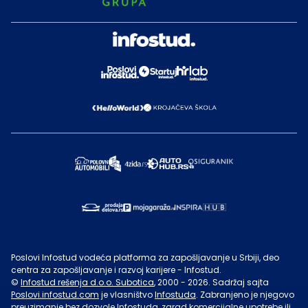
Poslovi Infostud vodeća platforma za zapošljavanje u Srbiji, deo
centra za zapošljavanje i razvoj karijere - Infostud.
©
Infostud rešenja d.o.o. Subotica
, 2000 -
2026
. Sadržaj sajta
Poslovi.infostud.com
je vlasništvo
Infostuda
. Zabranjeno je njegovo
preuzimanje bez dozvole
Infostuda
, zarad komercijalne upotrebe ili