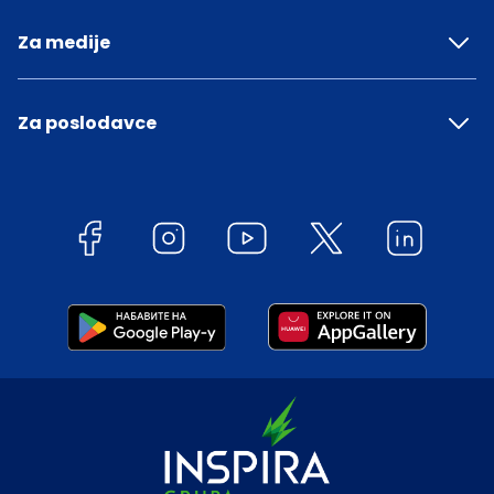
Za medije
Za poslodavce