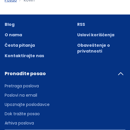
Blog
RSS
O nama
Uslovi korišćenja
Česta pitanja
Obaveštenje o
privatnosti
Kontaktirajte nas
Pronađite posao
Pretraga poslova
Poslovi na email
Upoznajte poslodavce
Dok tražite posao
Arhiva poslova