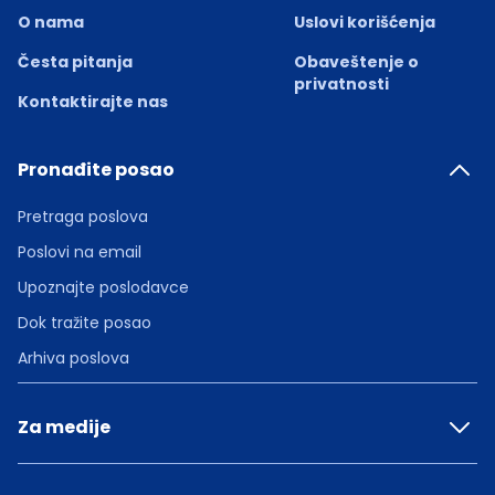
O nama
Uslovi korišćenja
Česta pitanja
Obaveštenje o
privatnosti
Kontaktirajte nas
Pronađite posao
Pretraga poslova
Poslovi na email
Upoznajte poslodavce
Dok tražite posao
Arhiva poslova
Za medije