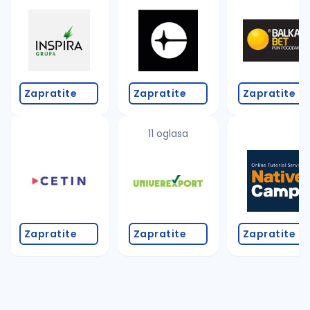
Takođe možete da:
proverite pravopisne greške (koristite č, ć, š, đ, ž,
povećajte radijus za odabrani grad
promenite odabrane filtere pretrage
Zapratite
Zapratite
Zapratite
11 oglasa
Zapratite
Zapratite
Zapratite