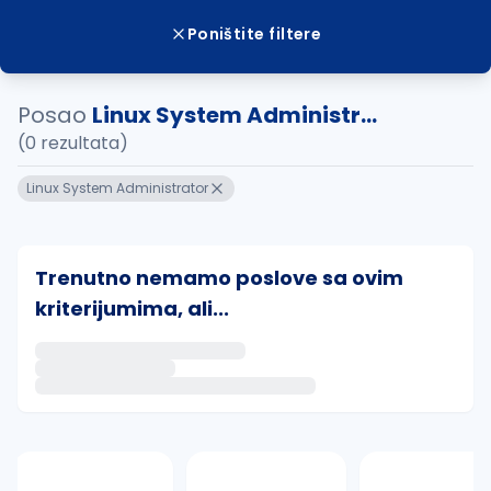
Poništite filtere
Posao
Linux System Administr...
(0 rezultata)
Linux System Administrator
Trenutno nemamo poslove sa ovim
kriterijumima, ali...
Ako sačuvate ovu pretragu, obavestićemo vas putem 
uvajte pretragu