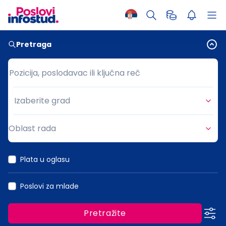
Pretraga
Pozicija, poslodavac ili ključna reč
Pozicija, poslodavac ili ključna reč
Izaberite grad
Grad
Oblast rada
Oblast rada
Plata u oglasu
Poslovi za mlade
Pretražite