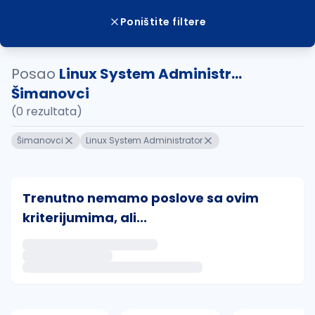
Poništite filtere
Posao
Linux System Administr...
Šimanovci
(0 rezultata)
Šimanovci
Linux System Administrator
Trenutno nemamo poslove sa ovim
kriterijumima, ali...
Ako sačuvate ovu pretragu, obavestićemo vas putem 