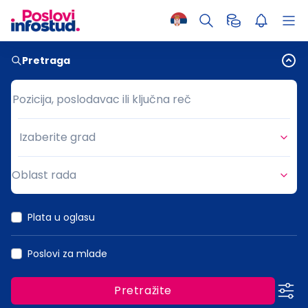
Pretraga
Pozicija, poslodavac ili ključna reč
Pozicija, poslodavac ili ključna reč
Izaberite grad
Grad
Oblast rada
Oblast rada
Plata u oglasu
Poslovi za mlade
Pretražite