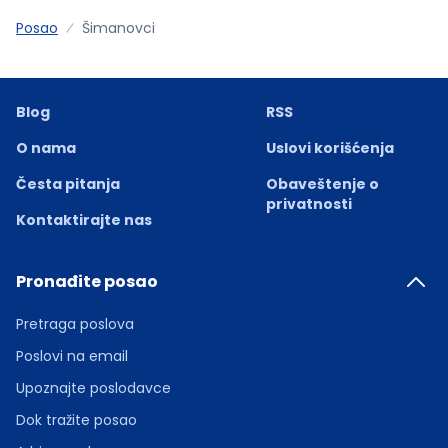
Posao
Šimanovci
Blog
RSS
O nama
Uslovi korišćenja
Česta pitanja
Obaveštenje o
privatnosti
Kontaktirajte nas
Pronađite posao
Pretraga poslova
Poslovi na email
Upoznajte poslodavce
Dok tražite posao