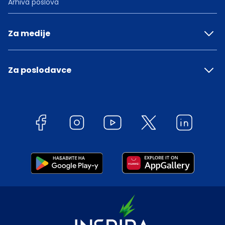
Arhiva poslova
Za medije
Za poslodavce