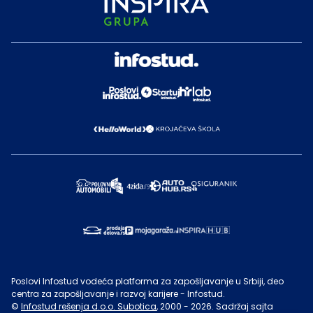
Poslovi Infostud vodeća platforma za zapošljavanje u Srbiji, deo
centra za zapošljavanje i razvoj karijere - Infostud.
©
Infostud rešenja d.o.o. Subotica
, 2000 -
2026
. Sadržaj sajta