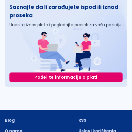
Saznajte da li zarađujete ispod ili iznad
proseka
Unesite iznos plate i pogledajte prosek za vašu poziciju
Podelite informaciju o plati
Blog
RSS
O nama
Uslovi korišćenja