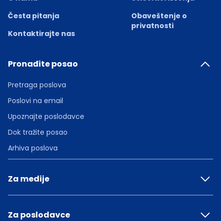
Česta pitanja
Obaveštenje o
privatnosti
Kontaktirajte nas
Pronađite posao
Pretraga poslova
Poslovi na email
Upoznajte poslodavce
Dok tražite posao
Arhiva poslova
Za medije
Za poslodavce