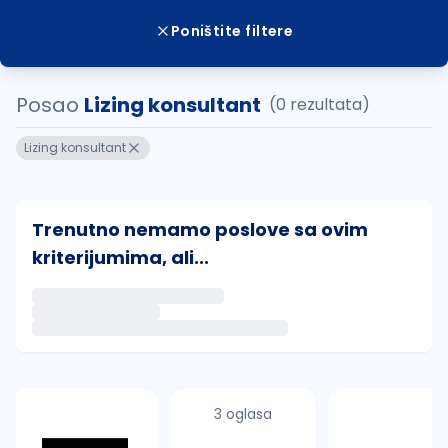
Poništite filtere
Posao
Lizing konsultant
(0 rezultata)
Lizing konsultant
Trenutno nemamo poslove sa ovim
kriterijumima, ali...
Ako sačuvate ovu pretragu, obavestićemo vas putem 
uvajte pretragu
3 oglasa