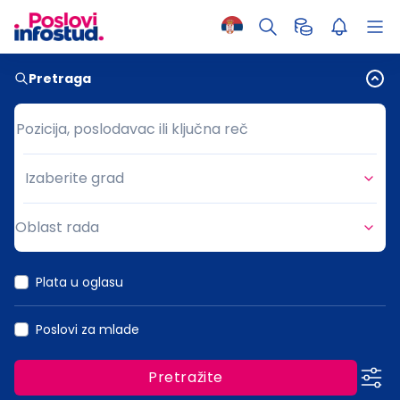
Pretraga
Pozicija, poslodavac ili ključna reč
Pozicija, poslodavac ili ključna reč
Izaberite grad
Grad
Oblast rada
Oblast rada
Plata u oglasu
Poslovi za mlade
Pretražite