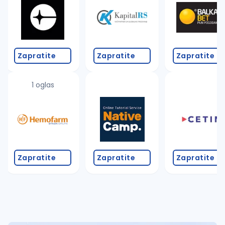
Takođe možete da:
proverite pravopisne greške (koristite č, ć, š, đ, ž,
povećajte radijus za odabrani grad
promenite odabrane filtere pretrage
Zapratite
Zapratite
Zapratite
1 oglas
Zapratite
Zapratite
Zapratite