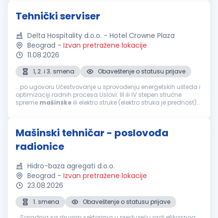
kontinuirano...
Tehnički serviser
Delta Hospitality d.o.o. - Hotel Crowne Plaza
Beograd
-
Izvan pretražene lokacije
11.08.2026
1, 2. i 3. smena
Obaveštenje o statusu prijave
...po ugovoru Učestvovanje u sprovođenju energetskih ušteda i
optimizaciji radnih procesa Uslovi: III ili IV stepen stručne
spreme
mašinske
ili elektro struke (elektro struka je prednost)
Minimum 1 godina iskustva na istim ili sličnim poslovima
Spremnost...
Mašinski tehničar - poslovođa
radionice
Hidro-baza agregati d.o.o.
Beograd
-
Izvan pretražene lokacije
23.08.2026
1. smena
Obaveštenje o statusu prijave
...Saradnja sa drugim sektorima u preduzeću radi efikasnog