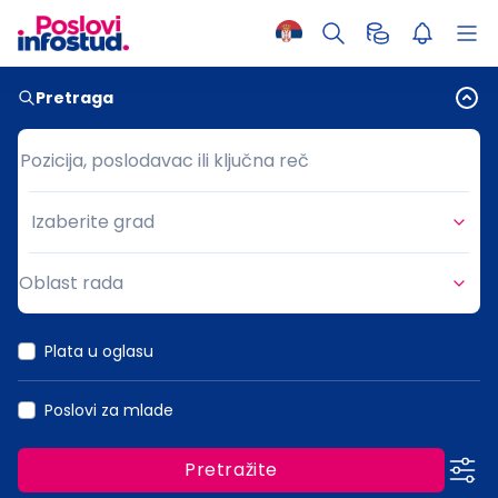
Pretraga
Pozicija, poslodavac ili ključna reč
Pozicija, poslodavac ili ključna reč
Izaberite grad
Grad
Oblast rada
Oblast rada
Plata u oglasu
Poslovi za mlade
Pretražite