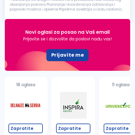
obavljanja poslova Planiranje i koordinacija održavanja i
popravki mašina i opreme Priprema izveštaja o radu radionice
za menadžment Kvalifikacije: Diploma
mašinskog
tehničara
ili srodne...
Novi oglasi za posao na Vaš email
Prijavite se i dozvolite da poslovi nađu vas!
Prijavite me
18 oglasa
11 oglasa
Zapratite
Zapratite
Zapratite