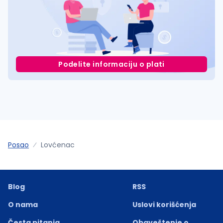
Podelite informaciju o plati
Posao
Lovćenac
Blog
RSS
O nama
Uslovi korišćenja
Česta pitanja
Obaveštenje o