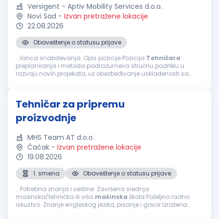
Versigent - Aptiv Mobility Services d.o.o.
Novi Sad
-
Izvan pretražene lokacije
22.08.2026
Obaveštenje o statusu prijave
...lanca snabdevanja. Opis pozicije Pozicija
Tehničara
preplaniranja i metoda podrazumeva stručnu podršku u
razvoju novih projekata, uz obezbeđivanje usklađenosti sa
tehničkim i procesnim standardima. Uloga obuhvata
analitičke aktivnosti, pripremu...
Tehničar za pripremu
proizvodnje
MHS Team AT d.o.o.
Čačak
-
Izvan pretražene lokacije
19.08.2026
1. smena
Obaveštenje o statusu prijave
...Potrebna znanja i veštine: Završena srednja
mašinska/tehnička ili viša
mašinska
škola Poželjno radno
iskustvo Znanje engleskog jezika, pisanje i govor Izražena
motivacija za preuzimanje novih izazova, kao i spremnost za