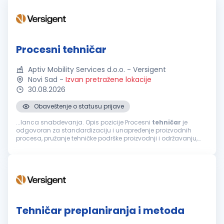
Procesni tehničar
Aptiv Mobility Services d.o.o. - Versigent
Novi Sad
-
Izvan pretražene lokacije
30.08.2026
Obaveštenje o statusu prijave
...lanca snabdevanja. Opis pozicije Procesni
tehničar
je
odgovoran za standardizaciju i unapređenje proizvodnih
procesa, pružanje tehničke podrške proizvodnji i održavanju,
kao i obezbeđivanje efikasne primene proizvodnih standarda.
Učestvuje u naručivanju...
Tehničar preplaniranja i metoda