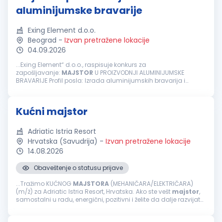
aluminijumske bravarije
Exing Element d.o.o.
Beograd
-
Izvan pretražene lokacije
04.09.2026
...Exing Element“ d.o.o., raspisuje konkurs za
zapošljavanje:
MAJSTOR
U PROIZVODNJI ALUMINIJUMSKE
BRAVARIJE Profil posla: Izrada aluminijumskih bravarija i
fasadnih elemenata prema radnim nalozima Neophodno:
Spremnost za timski rad...
Kućni majstor
Adriatic Istria Resort
Hrvatska (Savudrija)
-
Izvan pretražene lokacije
14.08.2026
Obaveštenje o statusu prijave
...Tražimo KUĆNOG
MAJSTORA
(MEHANIČARA/ELEKTRIČARA)
(m/ž) za Adriatic Istria Resort, Hrvatska. Ako ste vešt
majstor
,
samostalni u radu, energični, pozitivni i želite da dalje razvijate
svoju karijeru unutar međunarodne hotelske grupacije
&mdash...