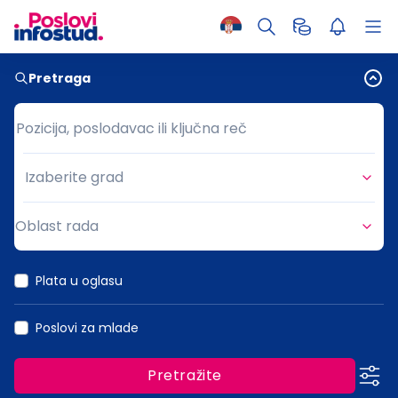
Pretraga
Pozicija, poslodavac ili ključna reč
Pozicija, poslodavac ili ključna reč
Izaberite grad
Grad
Oblast rada
Oblast rada
Plata u oglasu
Poslovi za mlade
Pretražite