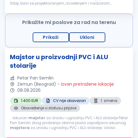
Srbiji, bavi se projektovanjem, izvođenjem i nadzorom
hidrozaštite objekata. Potreban nam je
majstor
sa iskustvom
u radu...
Prikažite mi poslove za rad na terenu
Prikaži
Ukloni
Majstor u proizvodnji PVC i ALU
stolarije
Petar Pan Semlin
Zemun (Beograd)
-
Izvan pretražene lokacije
08.08.2026
1.400 EUR
CV nije obavezan
1. smena
Obaveštenje o statusu prijave
...Iskusan
majstor
za izradu i ugradnju PVC i ALU stolarije Petar
Pan Semlin zbog proširenja obima posla zapošljava iskusnog
majstora
za izradu i ugradnju PVC i ALU stolarije. Uslovi:
Minimum 10 godina iskustva u izradi i montaži PVC i ALU
stolarije...