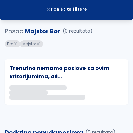
Poništite filtere
Posao
Majstor Bor
(0 rezultata)
Bor
Majstor
Trenutno nemamo poslove sa ovim
kriterijumima, ali...
Ako sačuvate ovu pretragu, obavestićemo vas putem 
uvajte pretragu
Dodatna ponuda poslova
(5 rezultata)