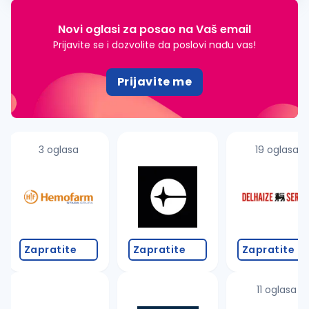
Novi oglasi za posao na Vaš email
Prijavite se i dozvolite da poslovi nađu vas!
Prijavite me
3 oglasa
19 oglasa
Zapratite
Zapratite
Zapratite
11 oglasa