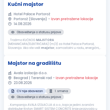
Kućni majstor
Hotel Palace Portorož
Portorož (Slovenija)
-
Izvan pretražene lokacije
14.08.2026
Obaveštenje o statusu prijave
...Tražimo KUĆNOG
MAJSTORA
(MEHANIČARA/ELEKTRIČARA) (m/ž) za Hotel Palace Portorož,
Slovenija. Ako ste vešt
majstor
, samostalni u radu, energični,
pozitivni i želite da dalje razvijate svoju karijeru unutar
međunarodne hotelske grupacije &mdash...
Majstor na gradilištu
Avala izolacija d.o.o.
Beograd | Terenski rad
-
Izvan pretražene lokacije
23.08.2026
CV nije obavezan
1. smena
Obaveštenje o statusu prijave
...Kompanija AVALA IZOLACIJA d.o.o., koja je jedini zvanični
distributer Kryton SMART SISTEM CONCRETE linije proizvoda u