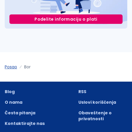
Podelite informaciju o plati
Posao
Bor
Blog
RSS
O nama
Uslovi korišćenja
Česta pitanja
Obaveštenje o
privatnosti
Kontaktirajte nas