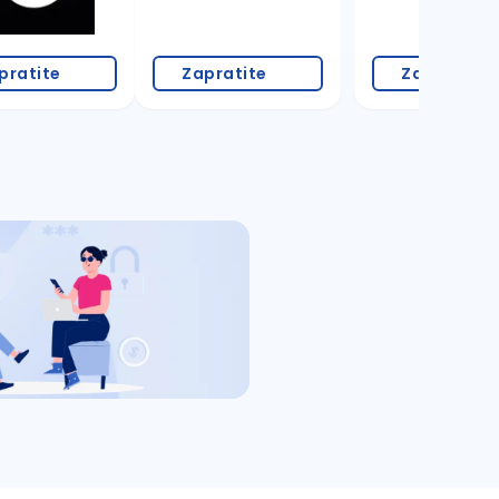
pratite
Zapratite
Zapratite