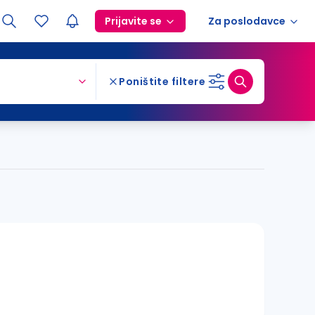
Prijavite se
Za poslodavce
Poništite filtere