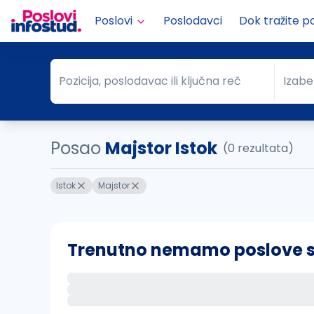
Poslovi
Poslodavci
Dok tražite p
Pozicija, poslodavac ili ključna reč
Izabe
Pozicija, poslodavac ili ključna reč
Grad
Posao
Majstor Istok
(0 rezultata)
Istok
Majstor
Trenutno nemamo poslove sa 
Ako sačuvate ovu pretragu, obavestićemo va