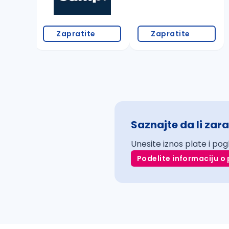
Zapratite
Zapratite
Saznajte da li zara
Unesite iznos plate i pog
Podelite informaciju o 