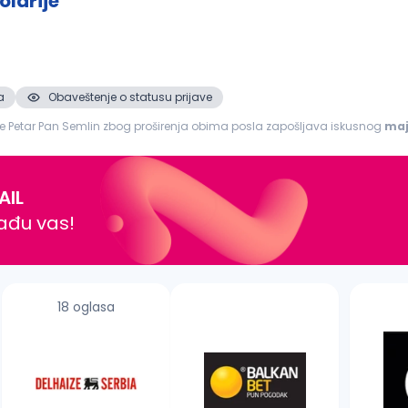
olarije
a
Obaveštenje o statusu prijave
rije Petar Pan Semlin zbog proširenja obima posla zapošljava iskusnog
maj
olarije...
AIL
nađu vas!
18 oglasa