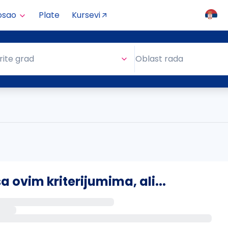
osao
Plate
Kursevi
Oblast rada
rite grad
Oblast rada
ovim kriterijumima, ali...
s putem email-a kada se pojave novi poslovi.