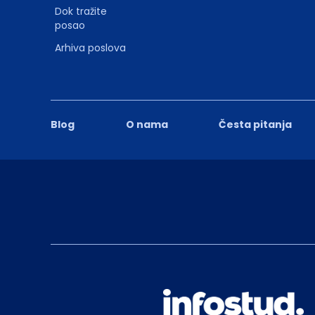
Dok tražite
posao
Arhiva poslova
Blog
O nama
Česta pitanja