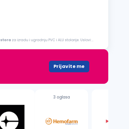
stora
za izradu i ugradnju PVC i ALU stolarije. Uslovi:
Prijavite me
3 oglasa