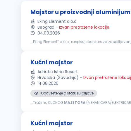
Majstor u proizvodnji aluminijum
Exing Element d.o.o.
Beograd
-
Izvan pretražene lokacije
04.09.2026
...Exing Element“ d.o.o., raspisuje konkurs za zapošljavan
radnim nalozima Neophodno: Spremnost za timski rad.
Kućni majstor
Adriatic Istria Resort
Hrvatska (Savudrija)
-
Izvan pretražene lokaci
14.08.2026
Obaveštenje o statusu prijave
...Tražimo KUĆNOG
MAJSTORA
(MEHANIČARA/ELEKTRIČARA) 
svoju karijeru unutar međunarodne hotelske grupacije 
Kućni majstor