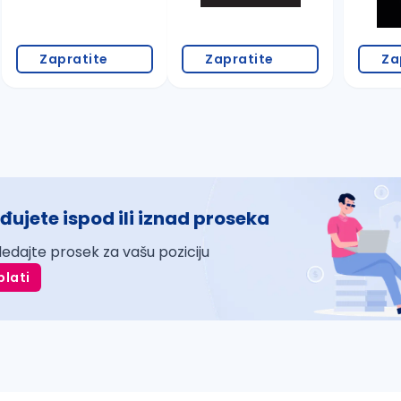
Zapratite
Zapratite
Za
đujete ispod ili iznad proseka
ledajte prosek za vašu poziciju
plati