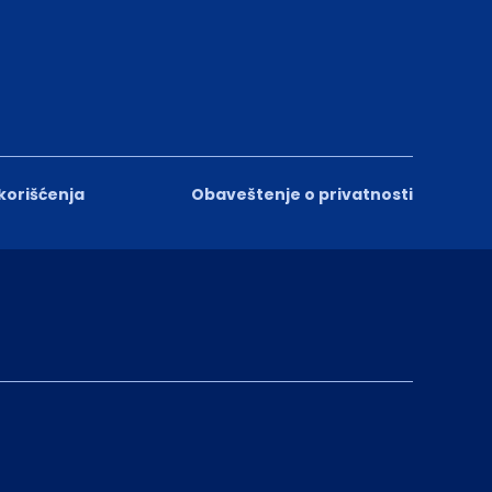
 korišćenja
Obaveštenje o privatnosti