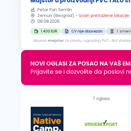
Majstor u proizvodnji PVC i ALU st
Petar Pan Semlin
Zemun (Beograd)
-
Izvan pretražene lokacije
08.08.2026
1.400 EUR
CV nije obavezan
1. smen
...Iskusan
majstor
za izradu i ugradnju PVC i ALU stola
Minimum 10 godina iskustva u izradi i montaži PVC i ALU st
NOVI OGLASI ZA POSAO NA VAŠ EM
Prijavite se i dozvolite da poslovi 
7 oglasa