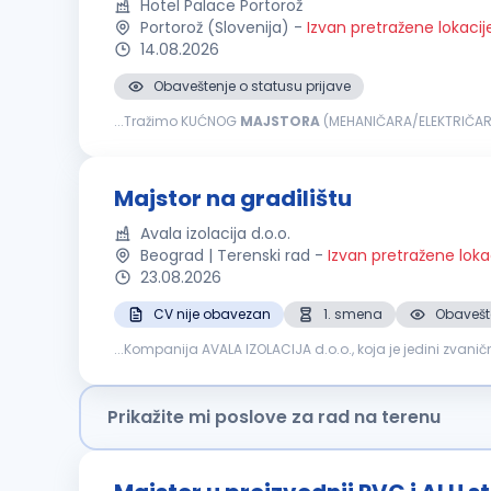
Hotel Palace Portorož
Portorož (Slovenija)
-
Izvan pretražene lokacij
14.08.2026
Obaveštenje o statusu prijave
...Tražimo KUĆNOG
MAJSTORA
(MEHANIČARA/ELEKTRIČARA) 
svoju karijeru unutar međunarodne hotelske grupacije 
Majstor na gradilištu
Avala izolacija d.o.o.
Beograd | Terenski rad
-
Izvan pretražene loka
23.08.2026
CV nije obavezan
1. smena
Obavešte
...Kompanija AVALA IZOLACIJA d.o.o., koja je jedini zvani
objekata. Potreban nam je
majstor
sa iskustvom u radu.
Prikažite mi poslove za rad na terenu