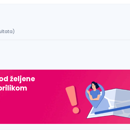
ultata)
 š, đ, ž, dž)
 od željene
prilikom