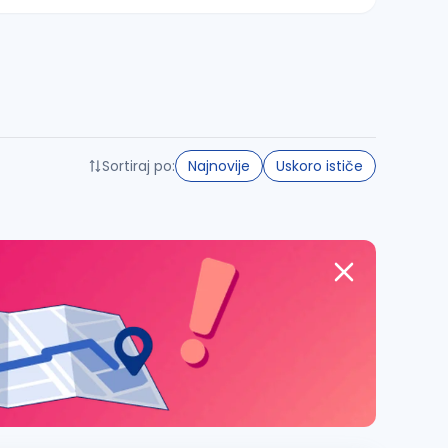
Sortiraj po:
Najnovije
Uskoro ističe