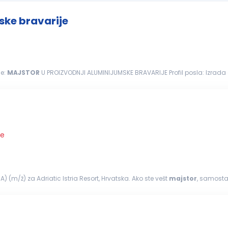
ske bravarije
je:
MAJSTOR
U PROIZVODNJI ALUMINIJUMSKE BRAVARIJE Profil posla: Izrada aluminijumskih bravarija i fasadnih elemenata prema
..
je
(m/ž) za Adriatic Istria Resort, Hrvatska. Ako ste vešt
majstor
, samostal
&mdash...