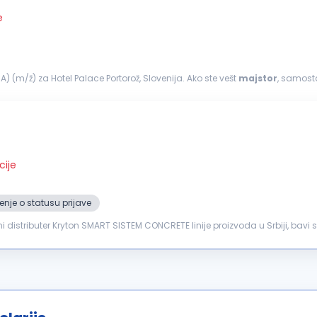
e
(m/ž) za Hotel Palace Portorož, Slovenija. Ako ste vešt
majstor
, samostal
&mdash...
cije
nje o statusu prijave
čni distributer Kryton SMART SISTEM CONCRETE linije proizvoda u Srbiji, bav
..