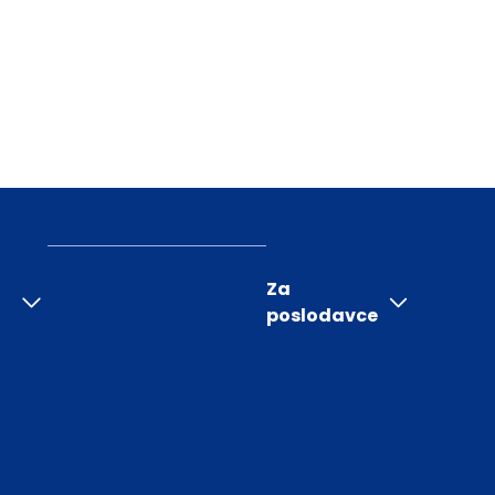
Za
poslodavce