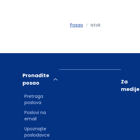
Posao
Istok
Pronađite
Za
posao
medije
Pretraga
poslova
Poslovi na
email
Upoznajte
poslodavce