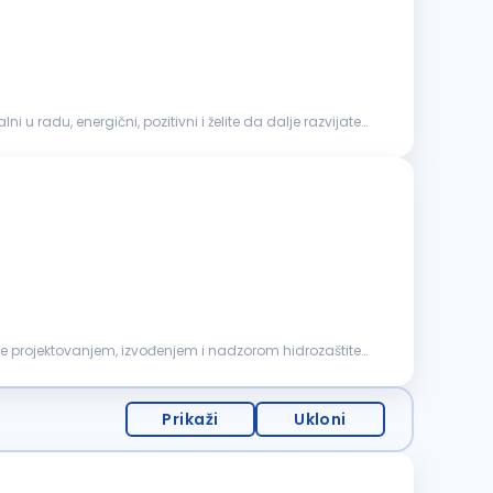
ni u radu, energični, pozitivni i želite da dalje razvijate
i se projektovanjem, izvođenjem i nadzorom hidrozaštite
Prikaži
Ukloni