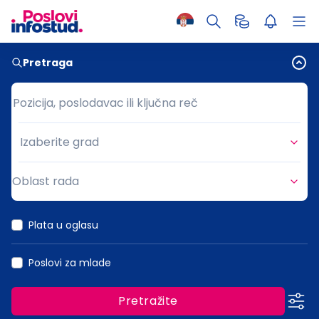
Pretraga
Pozicija, poslodavac ili ključna reč
Pozicija, poslodavac ili ključna reč
Izaberite grad
Grad
Oblast rada
Oblast rada
Plata u oglasu
Poslovi za mlade
Pretražite