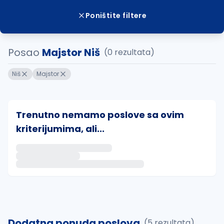
Poništite filtere
Posao
Majstor Niš
(0 rezultata)
Niš
Majstor
Trenutno nemamo poslove sa ovim
kriterijumima, ali...
Ako sačuvate ovu pretragu, obavestićemo vas putem 
uvajte pretragu
Dodatna ponuda poslova
(5 rezultata)