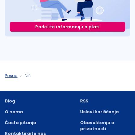
Podelite informaciju o plati
Posao
Niš
Blog
RSS
O nama
Uslovi korišćenja
Česta pitanja
Obaveštenje o
privatnosti
Kontaktirajte nas