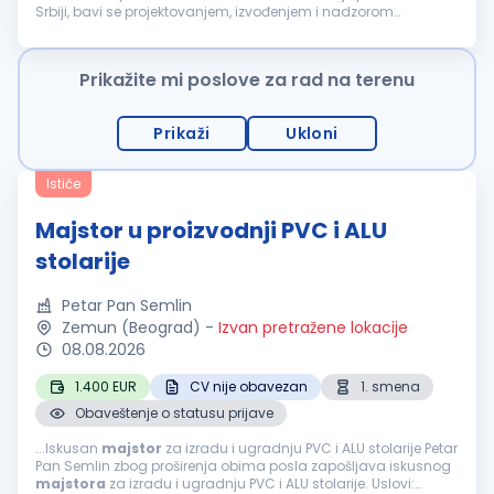
Srbiji, bavi se projektovanjem, izvođenjem i nadzorom
hidrozaštite objekata. Potreban nam je
majstor
sa iskustvom
u radu...
Prikažite mi poslove za rad na terenu
Prikaži
Ukloni
Ističe
Majstor u proizvodnji PVC i ALU
stolarije
Petar Pan Semlin
Zemun (Beograd)
-
Izvan pretražene lokacije
08.08.2026
1.400 EUR
CV nije obavezan
1. smena
Obaveštenje o statusu prijave
...Iskusan
majstor
za izradu i ugradnju PVC i ALU stolarije Petar
Pan Semlin zbog proširenja obima posla zapošljava iskusnog
majstora
za izradu i ugradnju PVC i ALU stolarije. Uslovi: