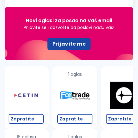
Minimum 10 godina iskustva u izradi i montaži PVC i ALU
stolarije...
Novi oglasi za posao na Vaš email
Prijavite se i dozvolite da poslovi nađu vas!
Prijavite me
1 oglas
Zapratite
Zapratite
Zapratite
18 oglasa
1 oglas