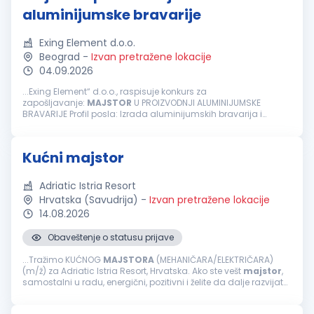
aluminijumske bravarije
Exing Element d.o.o.
Beograd
-
Izvan pretražene lokacije
04.09.2026
...Exing Element“ d.o.o., raspisuje konkurs za
zapošljavanje:
MAJSTOR
U PROIZVODNJI ALUMINIJUMSKE
BRAVARIJE Profil posla: Izrada aluminijumskih bravarija i
fasadnih elemenata prema radnim nalozima Neophodno:
Spremnost za timski rad...
Kućni majstor
Adriatic Istria Resort
Hrvatska (Savudrija)
-
Izvan pretražene lokacije
14.08.2026
Obaveštenje o statusu prijave
...Tražimo KUĆNOG
MAJSTORA
(MEHANIČARA/ELEKTRIČARA)
(m/ž) za Adriatic Istria Resort, Hrvatska. Ako ste vešt
majstor
,
samostalni u radu, energični, pozitivni i želite da dalje razvijate
svoju karijeru unutar međunarodne hotelske grupacije
&mdash...