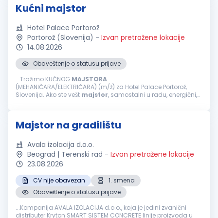
Kućni majstor
Hotel Palace Portorož
Portorož (Slovenija)
-
Izvan pretražene lokacije
14.08.2026
Obaveštenje o statusu prijave
...Tražimo KUĆNOG
MAJSTORA
(MEHANIČARA/ELEKTRIČARA) (m/ž) za Hotel Palace Portorož,
Slovenija. Ako ste vešt
majstor
, samostalni u radu, energični,
pozitivni i želite da dalje razvijate svoju karijeru unutar
međunarodne hotelske grupacije &mdash...
Majstor na gradilištu
Avala izolacija d.o.o.
Beograd | Terenski rad
-
Izvan pretražene lokacije
23.08.2026
CV nije obavezan
1. smena
Obaveštenje o statusu prijave
...Kompanija AVALA IZOLACIJA d.o.o., koja je jedini zvanični
distributer Kryton SMART SISTEM CONCRETE linije proizvoda u