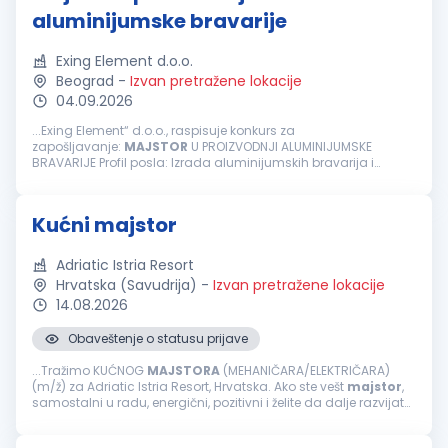
aluminijumske bravarije
Exing Element d.o.o.
Beograd
-
Izvan pretražene lokacije
04.09.2026
...Exing Element“ d.o.o., raspisuje konkurs za
zapošljavanje:
MAJSTOR
U PROIZVODNJI ALUMINIJUMSKE
BRAVARIJE Profil posla: Izrada aluminijumskih bravarija i
fasadnih elemenata prema radnim nalozima Neophodno:
Spremnost za timski rad...
Kućni majstor
Adriatic Istria Resort
Hrvatska (Savudrija)
-
Izvan pretražene lokacije
14.08.2026
Obaveštenje o statusu prijave
...Tražimo KUĆNOG
MAJSTORA
(MEHANIČARA/ELEKTRIČARA)
(m/ž) za Adriatic Istria Resort, Hrvatska. Ako ste vešt
majstor
,
samostalni u radu, energični, pozitivni i želite da dalje razvijate
svoju karijeru unutar međunarodne hotelske grupacije
&mdash...