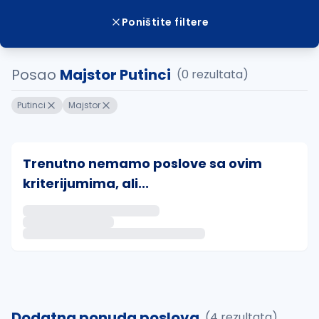
Poništite filtere
Posao
Majstor Putinci
(0 rezultata)
Putinci
Majstor
Trenutno nemamo poslove sa ovim
kriterijumima, ali...
Ako sačuvate ovu pretragu, obavestićemo vas putem 
uvajte pretragu
Dodatna ponuda poslova
(4 rezultata)