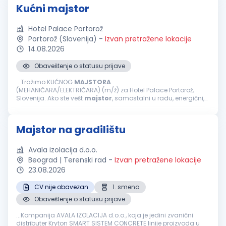
Kućni majstor
Hotel Palace Portorož
Portorož (Slovenija)
-
Izvan pretražene lokacije
14.08.2026
Obaveštenje o statusu prijave
...Tražimo KUĆNOG
MAJSTORA
(MEHANIČARA/ELEKTRIČARA) (m/ž) za Hotel Palace Portorož,
Slovenija. Ako ste vešt
majstor
, samostalni u radu, energični,
pozitivni i želite da dalje razvijate svoju karijeru unutar
međunarodne hotelske grupacije &mdash...
Majstor na gradilištu
Avala izolacija d.o.o.
Beograd | Terenski rad
-
Izvan pretražene lokacije
23.08.2026
CV nije obavezan
1. smena
Obaveštenje o statusu prijave
...Kompanija AVALA IZOLACIJA d.o.o., koja je jedini zvanični
distributer Kryton SMART SISTEM CONCRETE linije proizvoda u