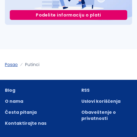
Podelite informaciju o plati
Posao
Putinci
Blog
RSS
O nama
Uslovi korišćenja
Česta pitanja
Obaveštenje o
privatnosti
Kontaktirajte nas