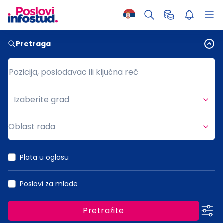
Pretraga
Pozicija, poslodavac ili ključna reč
Pozicija, poslodavac ili ključna reč
Izaberite grad
Grad
Oblast rada
Oblast rada
Plata u oglasu
Poslovi za mlade
Pretražite