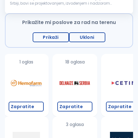
Srbiji, bavi se projektovanjem, izvođenjem i nadzorom
hidrozaštite objekata. Potreban nam je
majstor
sa iskustvom
u radu...
Prikažite mi poslove za rad na terenu
Prikaži
Ukloni
1 oglas
18 oglasa
Zapratite
Zapratite
Zapratite
3 oglasa