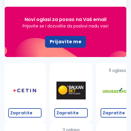
Minimum 10 godina iskustva u izradi i montaži PVC i ALU
stolarije...
Novi oglasi za posao na Vaš email
Prijavite se i dozvolite da poslovi nađu vas!
Prijavite me
11 oglasa
Zapratite
Zapratite
Zapratite
3 oglasa