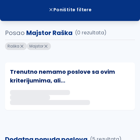
Poništite filtere
Posao
Majstor Raška
(0 rezultata)
Raška
Majstor
Trenutno nemamo poslove sa ovim
kriterijumima, ali...
Ako sačuvate ovu pretragu, obavestićemo vas putem 
uvajte pretragu
Dodatna ponuda poslova
(5 rezultata)