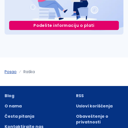
Podelite informaciju o plati
Posao
Raška
Blog
RSS
O nama
Uslovi korišćenja
Česta pitanja
Obaveštenje o
privatnosti
Kontaktirajte nas