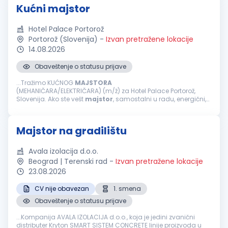
Kućni majstor
Hotel Palace Portorož
Portorož (Slovenija)
-
Izvan pretražene lokacije
14.08.2026
Obaveštenje o statusu prijave
...Tražimo KUĆNOG
MAJSTORA
(MEHANIČARA/ELEKTRIČARA) (m/ž) za Hotel Palace Portorož,
Slovenija. Ako ste vešt
majstor
, samostalni u radu, energični,
pozitivni i želite da dalje razvijate svoju karijeru unutar
međunarodne hotelske grupacije &mdash...
Majstor na gradilištu
Avala izolacija d.o.o.
Beograd | Terenski rad
-
Izvan pretražene lokacije
23.08.2026
CV nije obavezan
1. smena
Obaveštenje o statusu prijave
...Kompanija AVALA IZOLACIJA d.o.o., koja je jedini zvanični
distributer Kryton SMART SISTEM CONCRETE linije proizvoda u