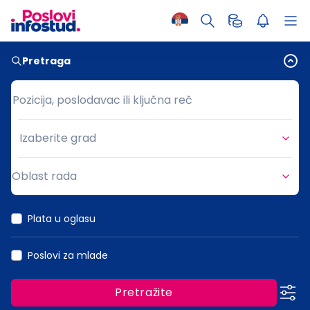
Pretraga
Pozicija, poslodavac ili ključna reč
Pozicija, poslodavac ili ključna reč
Izaberite grad
Grad
Oblast rada
Oblast rada
Plata u oglasu
Poslovi za mlade
Pretražite