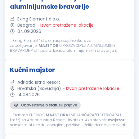
aluminijumske bravarije
Exing Element d.o.o.
Beograd
-
Izvan pretražene lokacije
04.09.2026
...Exing Element“ d.o.o., raspisuje konkurs za
zapošljavanje:
MAJSTOR
U PROIZVODNJI ALUMINIJUMSKE
BRAVARIJE Profil posla: Izrada aluminijumskih bravarija i
fasadnih elemenata prema radnim nalozima Neophodno:
Spremnost za timski rad...
Kućni majstor
Adriatic Istria Resort
Hrvatska (Savudrija)
-
Izvan pretražene lokacije
14.08.2026
Obaveštenje o statusu prijave
...Tražimo KUĆNOG
MAJSTORA
(MEHANIČARA/ELEKTRIČARA)
(m/ž) za Adriatic Istria Resort, Hrvatska. Ako ste vešt
majstor
,
samostalni u radu, energični, pozitivni i želite da dalje razvijate
svoju karijeru unutar međunarodne hotelske grupacije
&mdash...