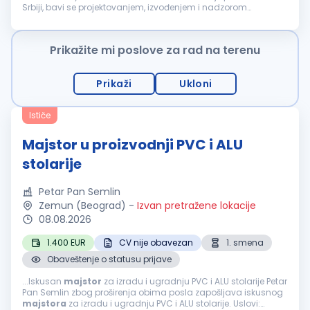
Srbiji, bavi se projektovanjem, izvođenjem i nadzorom
hidrozaštite objekata. Potreban nam je
majstor
sa iskustvom
u radu...
Prikažite mi poslove za rad na terenu
Prikaži
Ukloni
Ističe
Majstor u proizvodnji PVC i ALU
stolarije
Petar Pan Semlin
Zemun (Beograd)
-
Izvan pretražene lokacije
08.08.2026
1.400 EUR
CV nije obavezan
1. smena
Obaveštenje o statusu prijave
...Iskusan
majstor
za izradu i ugradnju PVC i ALU stolarije Petar
Pan Semlin zbog proširenja obima posla zapošljava iskusnog
majstora
za izradu i ugradnju PVC i ALU stolarije. Uslovi: