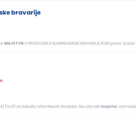
ske bravarije
je:
MAJSTOR
U PROIZVODNJI ALUMINIJUMSKE BRAVARIJE Profil posla: Izrada aluminijumskih bravarija i fasadnih elemenata prema
..
je
(m/ž) za Adriatic Istria Resort, Hrvatska. Ako ste vešt
majstor
, samostal
&mdash...