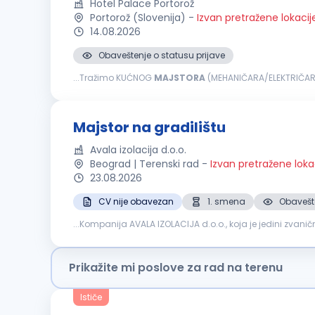
Hotel Palace Portorož
Portorož (Slovenija)
-
Izvan pretražene lokacij
14.08.2026
Obaveštenje o statusu prijave
...Tražimo KUĆNOG
MAJSTORA
(MEHANIČARA/ELEKTRIČARA) 
svoju karijeru unutar međunarodne hotelske grupacije 
Majstor na gradilištu
Avala izolacija d.o.o.
Beograd | Terenski rad
-
Izvan pretražene loka
23.08.2026
CV nije obavezan
1. smena
Obavešte
...Kompanija AVALA IZOLACIJA d.o.o., koja je jedini zvani
objekata. Potreban nam je
majstor
sa iskustvom u radu.
Prikažite mi poslove za rad na terenu
Ističe