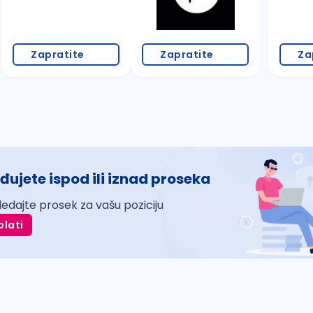
Zapratite
Zapratite
Za
đujete ispod ili iznad proseka
ledajte prosek za vašu poziciju
plati