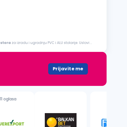
stora
za izradu i ugradnju PVC i ALU stolarije. Uslovi:
Prijavite me
11 oglasa
1 oglas