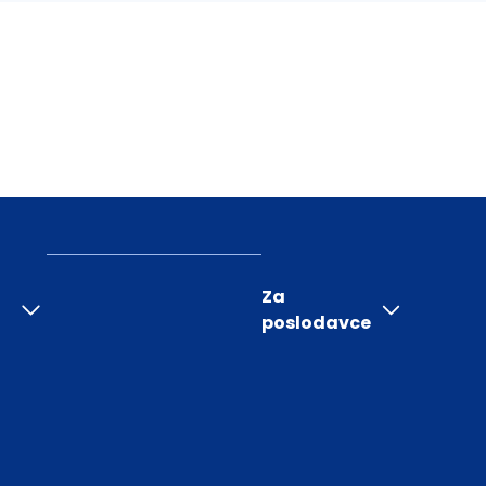
Za
poslodavce