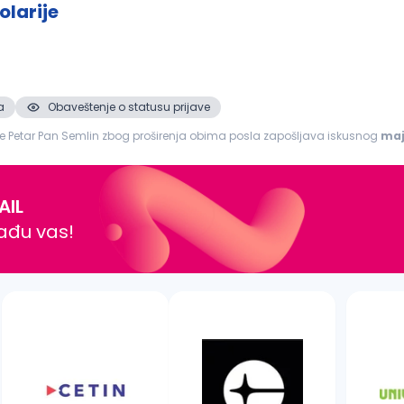
olarije
a
Obaveštenje o statusu prijave
rije Petar Pan Semlin zbog proširenja obima posla zapošljava iskusnog
maj
olarije...
AIL
nađu vas!