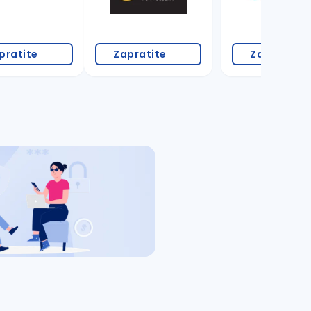
pratite
Zapratite
Zapratite