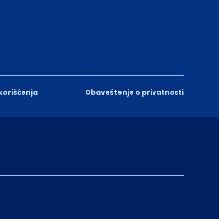
 korišćenja
Obaveštenje o privatnosti