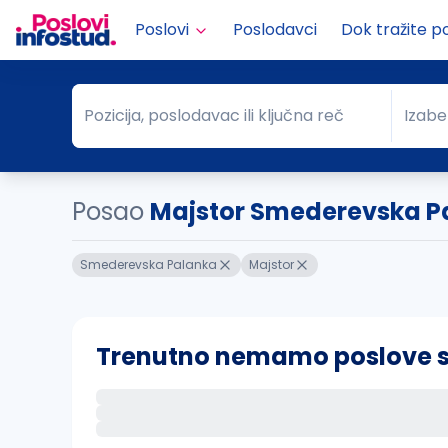
Poslovi
Poslodavci
Dok tražite p
Pozicija, poslodavac ili ključna reč
Izabe
Pozicija, poslodavac ili ključna reč
Grad
Posao
Majstor Smederevska P
Smederevska Palanka
Majstor
Trenutno nemamo poslove sa 
Ako sačuvate ovu pretragu, obavestićemo va