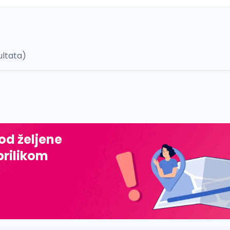
ultata)
 š, đ, ž, dž)
 od željene
prilikom