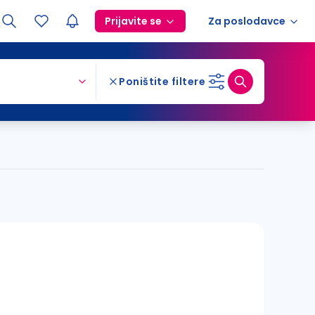
Prijavite se
Za poslodavce
Poništite filtere