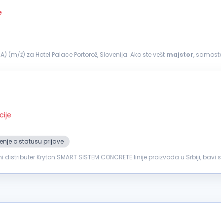
e
(m/ž) za Hotel Palace Portorož, Slovenija. Ako ste vešt
majstor
, samostal
&mdash...
cije
nje o statusu prijave
čni distributer Kryton SMART SISTEM CONCRETE linije proizvoda u Srbiji, bav
..