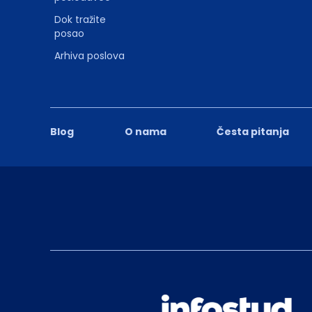
Dok tražite
posao
Arhiva poslova
Blog
O nama
Česta pitanja