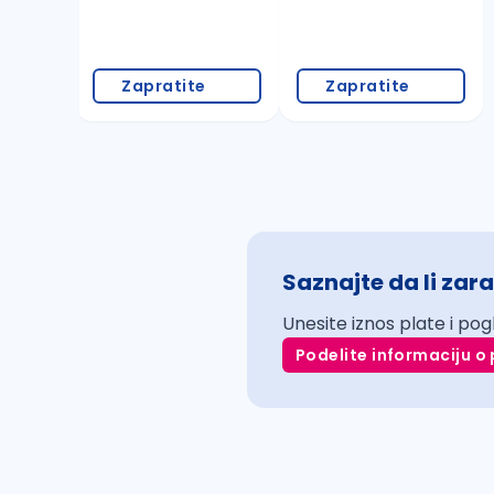
Zapratite
Zapratite
Saznajte da li zara
Unesite iznos plate i pog
Podelite informaciju o 