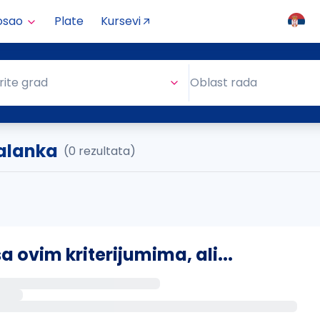
osao
Plate
Kursevi
Oblast rada
rite grad
Oblast rada
alanka
(0 rezultata)
ovim kriterijumima, ali...
s putem email-a kada se pojave novi poslovi.