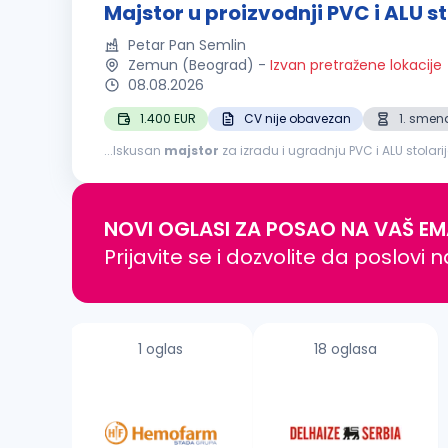
Majstor u proizvodnji PVC i ALU st
Petar Pan Semlin
Zemun (Beograd)
-
Izvan pretražene lokacije
08.08.2026
1.400 EUR
CV nije obavezan
1. smen
...Iskusan
majstor
za izradu i ugradnju PVC i ALU stola
Minimum 10 godina iskustva u izradi i montaži PVC i ALU st
NOVI OGLASI ZA POSAO NA VAŠ EM
Prijavite se i dozvolite da poslovi 
1 oglas
18 oglasa