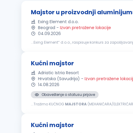
Majstor u proizvodnji aluminijum
Exing Element d.o.o.
Beograd
-
Izvan pretražene lokacije
04.09.2026
...Exing Element“ d.o.o., raspisuje konkurs za zapošljavan
radnim nalozima Neophodno: Spremnost za timski rad.
Kućni majstor
Adriatic Istria Resort
Hrvatska (Savudrija)
-
Izvan pretražene lokaci
14.08.2026
Obaveštenje o statusu prijave
...Tražimo KUĆNOG
MAJSTORA
(MEHANIČARA/ELEKTRIČARA) 
svoju karijeru unutar međunarodne hotelske grupacije 
Kućni majstor