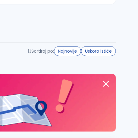
Sortiraj po:
Najnovije
Uskoro ističe