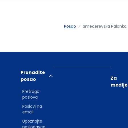
Posao
Smederevska Palanka
Pronađite
Za
posao
medije
Pretraga
poslova
Poslovi na
email
Upoznajte
poslodavce