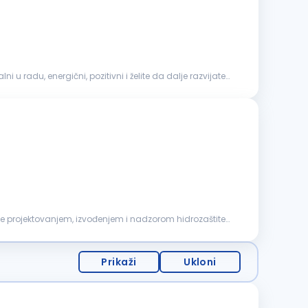
ni u radu, energični, pozitivni i želite da dalje razvijate
i se projektovanjem, izvođenjem i nadzorom hidrozaštite
Prikaži
Ukloni