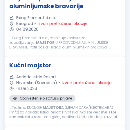
aluminijumske bravarije
Exing Element d.o.o.
Beograd
-
Izvan pretražene lokacije
04.09.2026
...Exing Element“ d.o.o., raspisuje konkurs za
zapošljavanje:
MAJSTOR
U PROIZVODNJI ALUMINIJUMSKE
BRAVARIJE Profil posla: Izrada aluminijumskih bravarija i
fasadnih elemenata prema radnim nalozima Neophodno:
Spremnost za timski rad...
Kućni majstor
Adriatic Istria Resort
Hrvatska (Savudrija)
-
Izvan pretražene lokacije
14.08.2026
Obaveštenje o statusu prijave
...Tražimo KUĆNOG
MAJSTORA
(MEHANIČARA/ELEKTRIČARA)
(m/ž) za Adriatic Istria Resort, Hrvatska. Ako ste vešt
majstor
,
samostalni u radu, energični, pozitivni i želite da dalje razvijate
svoju karijeru unutar međunarodne hotelske grupacije
&mdash...