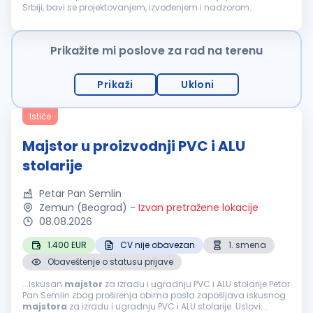
Srbiji, bavi se projektovanjem, izvođenjem i nadzorom
hidrozaštite objekata. Potreban nam je
majstor
sa iskustvom
u radu...
Prikažite mi poslove za rad na terenu
Prikaži
Ukloni
Ističe
Majstor u proizvodnji PVC i ALU
stolarije
Petar Pan Semlin
Zemun (Beograd)
-
Izvan pretražene lokacije
08.08.2026
1.400 EUR
CV nije obavezan
1. smena
Obaveštenje o statusu prijave
...Iskusan
majstor
za izradu i ugradnju PVC i ALU stolarije Petar
Pan Semlin zbog proširenja obima posla zapošljava iskusnog
majstora
za izradu i ugradnju PVC i ALU stolarije. Uslovi: