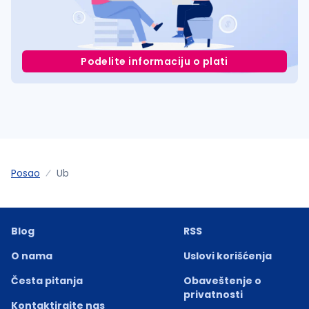
Podelite informaciju o plati
Posao
Ub
Blog
RSS
O nama
Uslovi korišćenja
Česta pitanja
Obaveštenje o
privatnosti
Kontaktirajte nas