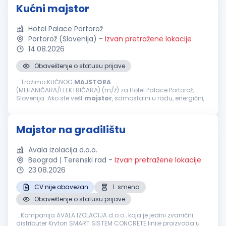
Kućni majstor
Hotel Palace Portorož
Portorož (Slovenija)
-
Izvan pretražene lokacije
14.08.2026
Obaveštenje o statusu prijave
...Tražimo KUĆNOG
MAJSTORA
(MEHANIČARA/ELEKTRIČARA) (m/ž) za Hotel Palace Portorož,
Slovenija. Ako ste vešt
majstor
, samostalni u radu, energični,
pozitivni i želite da dalje razvijate svoju karijeru unutar
međunarodne hotelske grupacije &mdash...
Majstor na gradilištu
Avala izolacija d.o.o.
Beograd | Terenski rad
-
Izvan pretražene lokacije
23.08.2026
CV nije obavezan
1. smena
Obaveštenje o statusu prijave
...Kompanija AVALA IZOLACIJA d.o.o., koja je jedini zvanični
distributer Kryton SMART SISTEM CONCRETE linije proizvoda u