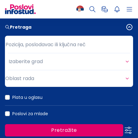
Pretraga
Pozicija, poslodavac ili ključna reč
Pozicija, poslodavac ili ključna reč
Izaberite grad
Grad
Oblast rada
Oblast rada
Plata u oglasu
Poslovi za mlade
Pretražite