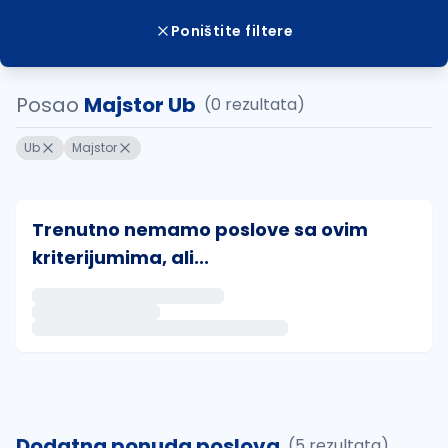
Poništite filtere
Posao
Majstor Ub
(0 rezultata)
Ub
Majstor
Trenutno nemamo poslove sa ovim
kriterijumima, ali...
Ako sačuvate ovu pretragu, obavestićemo vas putem 
uvajte pretragu
Dodatna ponuda poslova
(5 rezultata)