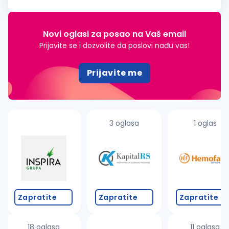
Minimum 10 godina iskustva u izradi i montaži PVC i ALU
stolarije...
Novi oglasi za posao na Vaš email
Prijavite se i dozvolite da poslovi nađu vas!
Prijavite me
3 oglasa
1 oglas
Zapratite
Zapratite
Zapratite
18 oglasa
11 oglasa