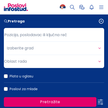
Pretraga
Pozicija, poslodavac ili ključna reč
Pozicija, poslodavac ili ključna reč
Izaberite grad
Grad
Oblast rada
Oblast rada
Plata u oglasu
Poslovi za mlade
Pretražite