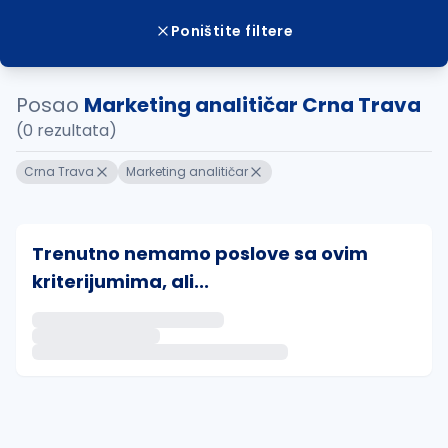
Poništite filtere
Posao
Marketing analitičar Crna Trava
(0 rezultata)
Crna Trava
Marketing analitičar
Trenutno nemamo poslove sa ovim
kriterijumima, ali...
Ako sačuvate ovu pretragu, obavestićemo vas putem 
uvajte pretragu