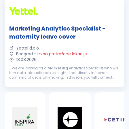
Marketing Analytics Specialist -
maternity leave cover
Yettel d.o.o.
Beograd
-
Izvan pretražene lokacije
18.08.2026
...We are looking for a
Marketing
Analytics Specialist who will
turn data into actionable insights that directly influence
commercial decision-making. In this role, you will connect
numbers with customer behavior,
market
dynamics, and
business...