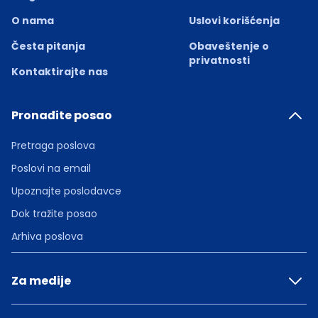
O nama
Uslovi korišćenja
Česta pitanja
Obaveštenje o
privatnosti
Kontaktirajte nas
Pronađite posao
Pretraga poslova
Poslovi na email
Upoznajte poslodavce
Dok tražite posao
Arhiva poslova
Za medije