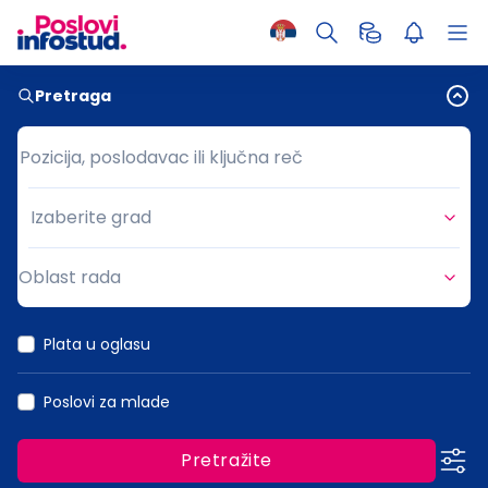
Pretraga
Pozicija, poslodavac ili ključna reč
Pozicija, poslodavac ili ključna reč
Izaberite grad
Grad
Oblast rada
Oblast rada
Plata u oglasu
Poslovi za mlade
Pretražite