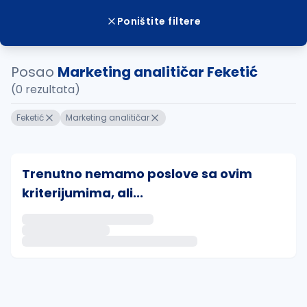
Poništite filtere
Posao
Marketing analitičar Feketić
(0 rezultata)
Feketić
Marketing analitičar
Trenutno nemamo poslove sa ovim
kriterijumima, ali...
Ako sačuvate ovu pretragu, obavestićemo vas putem 
uvajte pretragu