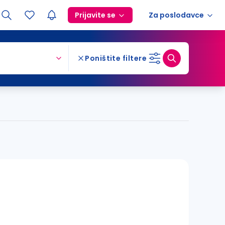
Prijavite se
Za poslodavce
Poništite filtere