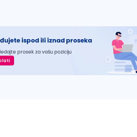
đujete ispod ili iznad proseka
ledajte prosek za vašu poziciju
plati