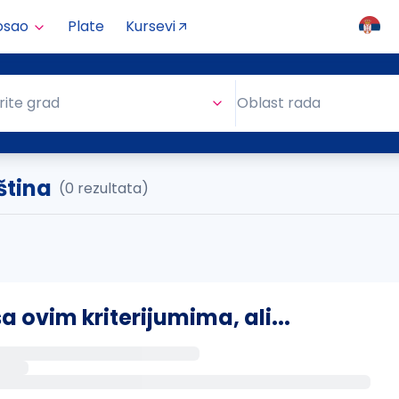
osao
Plate
Kursevi
Oblast rada
rite grad
Oblast rada
ština
(0 rezultata)
ovim kriterijumima, ali...
s putem email-a kada se pojave novi poslovi.