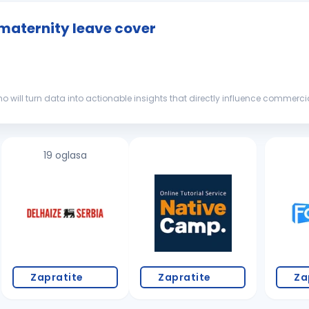
 maternity leave cover
o will turn data into actionable insights that directly influence commerci
market
dynamics, and business...
19 oglasa
Zapratite
Zapratite
Za