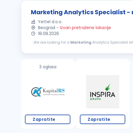
Marketing Analytics Specialist -
Yettel d.o.o.
Beograd
-
Izvan pretražene lokacije
18.08.2026
...We are looking for a
Marketing
Analytics Specialist wh
role, you will connect numbers with customer behavior,
3 oglasa
Zapratite
Zapratite