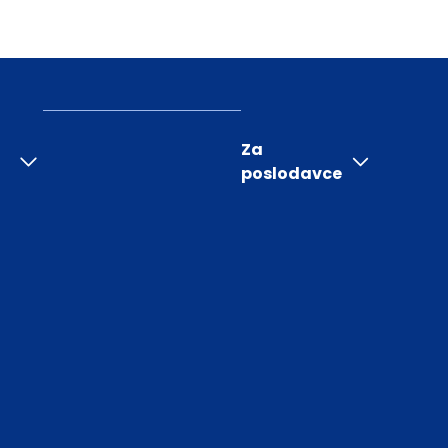
Za
poslodavce