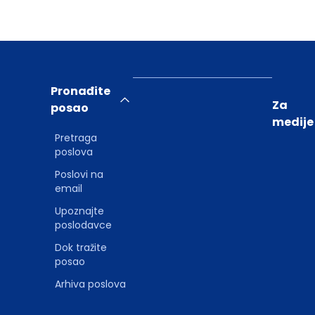
Pronađite
Za
posao
medije
Pretraga
poslova
Poslovi na
email
Upoznajte
poslodavce
Dok tražite
posao
Arhiva poslova