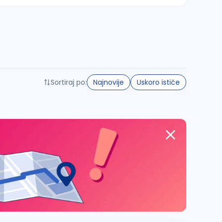
Sortiraj po:
Najnovije
Uskoro ističe