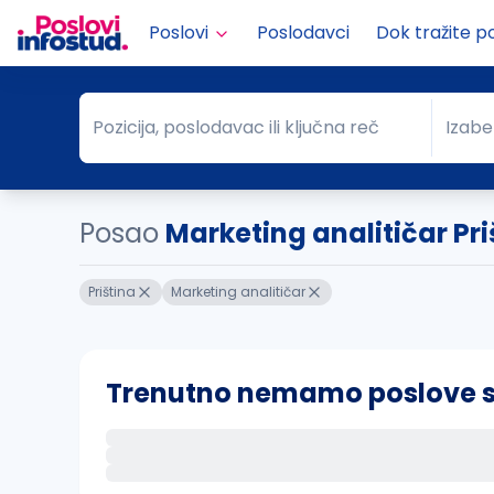
Poslovi
Poslodavci
Dok tražite p
Pozicija, poslodavac ili ključna reč
Izabe
Pozicija, poslodavac ili ključna reč
Grad
Posao
Marketing analitičar Pri
Priština
Marketing analitičar
Trenutno nemamo poslove sa 
Ako sačuvate ovu pretragu, obavestićemo va