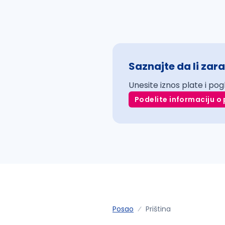
Saznajte da li zara
Unesite iznos plate i pog
Podelite informaciju o 
Posao
Priština