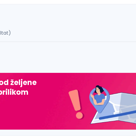
ultat)
 š, đ, ž, dž)
 od željene
prilikom