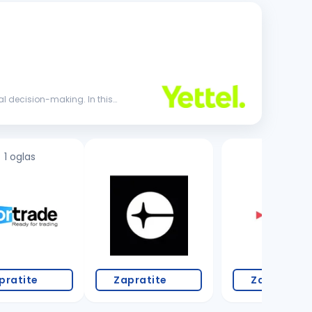
al decision-making. In this
1 oglas
pratite
Zapratite
Zapratite