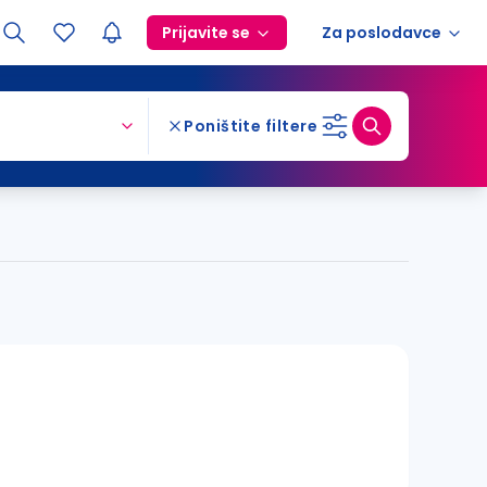
Prijavite se
Za poslodavce
Poništite filtere