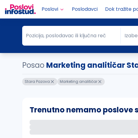
Poslovi
Poslodavci
Dok tražite p
Pozicija, poslodavac ili ključna reč
Izabe
Pozicija, poslodavac ili ključna reč
Grad
Posao
Marketing analitičar St
Stara Pazova
Marketing analitičar
Trenutno nemamo poslove sa 
Ako sačuvate ovu pretragu, obavestićemo va