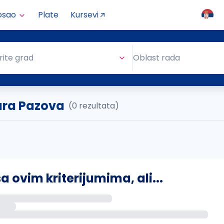
osao
Plate
Kursevi
Oblast rada
rite grad
Oblast rada
ara Pazova
(0 rezultata)
ovim kriterijumima, ali...
s putem email-a kada se pojave novi poslovi.