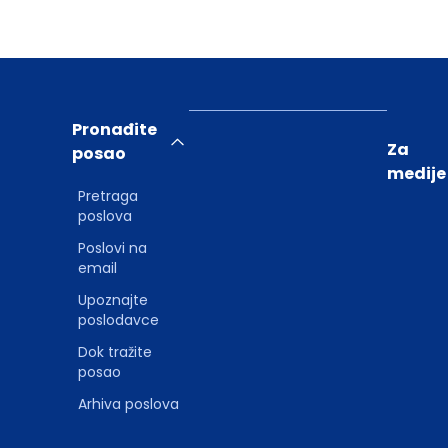
Pronađite
Za
posao
medije
Pretraga
poslova
Poslovi na
email
Upoznajte
poslodavce
Dok tražite
posao
Arhiva poslova