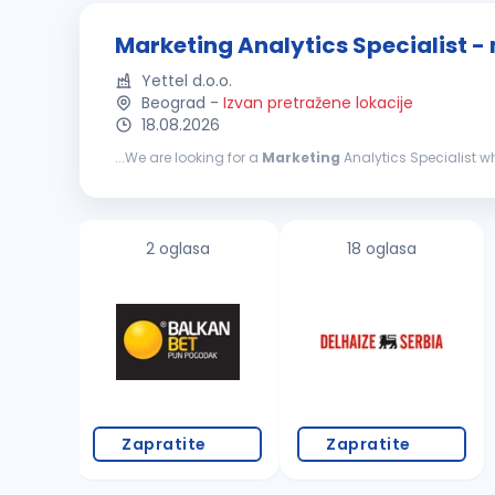
Marketing Analytics Specialist -
Yettel d.o.o.
Beograd
-
Izvan pretražene lokacije
18.08.2026
...We are looking for a
Marketing
Analytics Specialist wh
role, you will connect numbers with customer behavior,
2 oglasa
18 oglasa
Zapratite
Zapratite