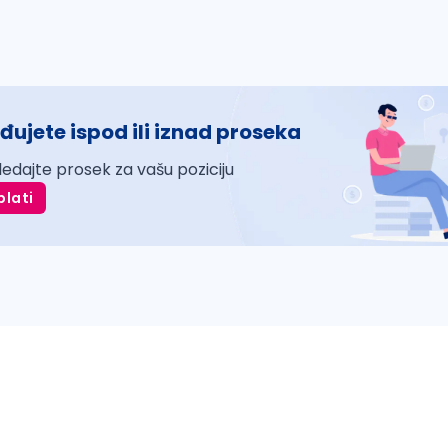
đujete ispod ili iznad proseka
ledajte prosek za vašu poziciju
plati