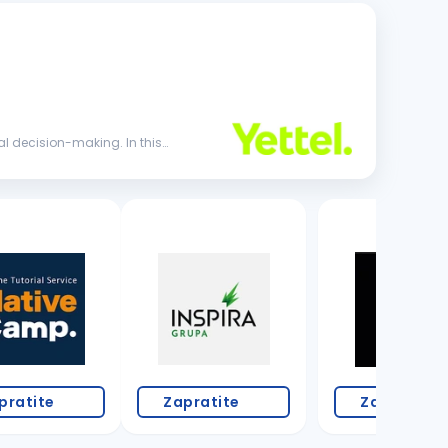
al decision-making. In this
pratite
Zapratite
Zapratite