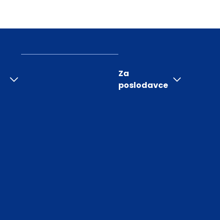
Za
poslodavce