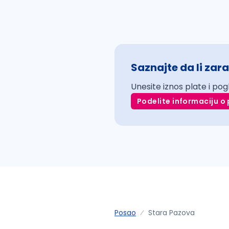
Saznajte da li zara
Unesite iznos plate i pog
Podelite informaciju o 
Posao
Stara Pazova