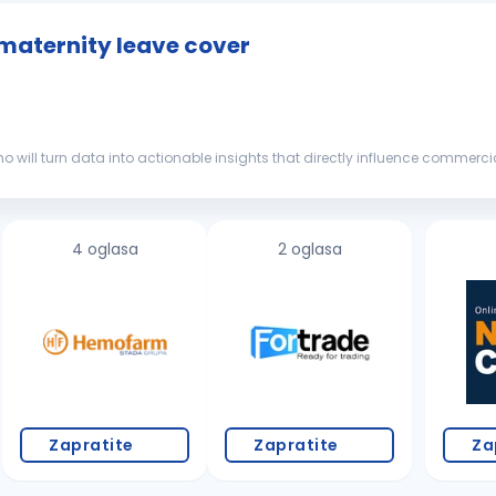
 maternity leave cover
o will turn data into actionable insights that directly influence commerci
market
dynamics, and business...
4 oglasa
2 oglasa
Zapratite
Zapratite
Za