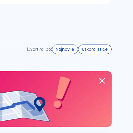
Sortiraj po:
Najnovije
Uskoro ističe