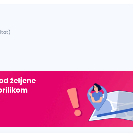
ultat)
 š, đ, ž, dž)
 od željene
prilikom