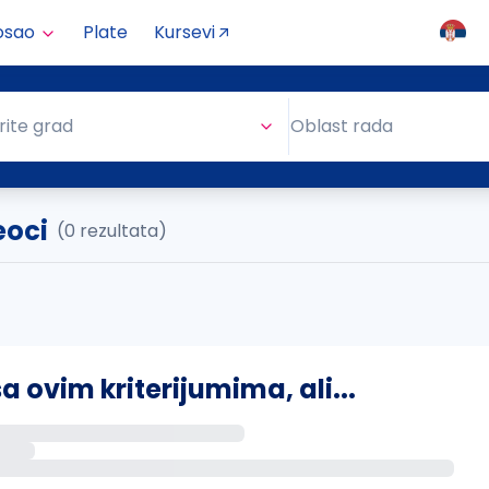
osao
Plate
Kursevi
Oblast rada
rite grad
Oblast rada
eoci
(0 rezultata)
ovim kriterijumima, ali...
s putem email-a kada se pojave novi poslovi.