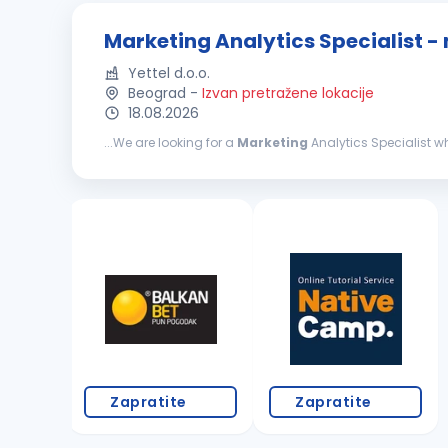
Marketing Analytics Specialist -
Yettel d.o.o.
Beograd
-
Izvan pretražene lokacije
18.08.2026
...We are looking for a
Marketing
Analytics Specialist wh
role, you will connect numbers with customer behavior,
Zapratite
Zapratite