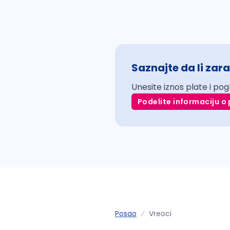
Saznajte da li zara
Unesite iznos plate i pog
Podelite informaciju o 
Posao
Vreoci