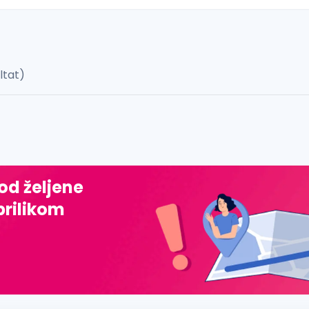
ultat)
 š, đ, ž, dž)
 od željene
prilikom