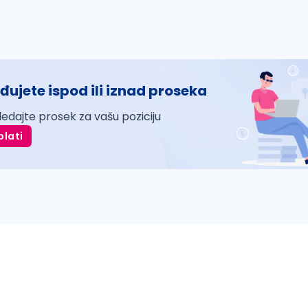
đujete ispod ili iznad proseka
ledajte prosek za vašu poziciju
plati