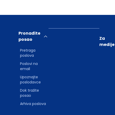
Pronađite
Za
posao
medije
Pretraga
poslova
Poslovi na
email
Upoznajte
poslodavce
Dok tražite
posao
Arhiva poslova