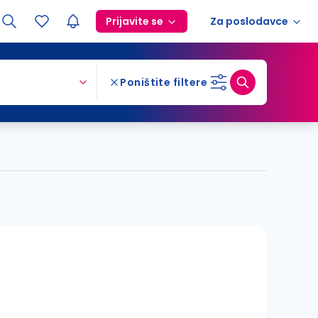
Prijavite se
Za poslodavce
Poništite filtere