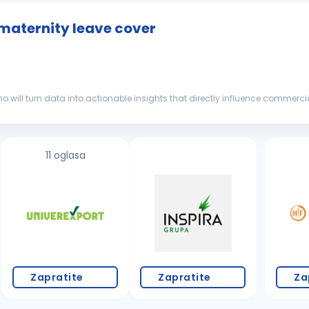
 maternity leave cover
o will turn data into actionable insights that directly influence commerci
market
dynamics, and business...
11 oglasa
Zapratite
Zapratite
Za