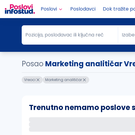
Poslovi
Poslodavci
Dok tražite p
Pozicija, poslodavac ili ključna reč
Izabe
Pozicija, poslodavac ili ključna reč
Grad
Posao
Marketing analitičar Vr
Vreoci
Marketing analitičar
Trenutno nemamo poslove sa 
Ako sačuvate ovu pretragu, obavestićemo va