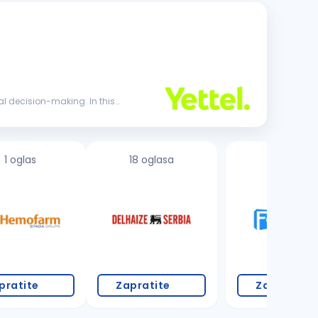
al decision-making. In this
1 oglas
18 oglasa
1 oglas
pratite
Zapratite
Zapratite