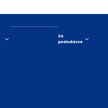
Za
poslodavce