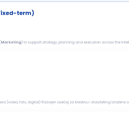
Fixed-term)
(
Marketing
) to support strategy, planning and execution across the Intell
rities...
 (video, foto, digital) Razvijen osećaj za kreativu i storytelling Izraže
 sposobnost rešavanja...