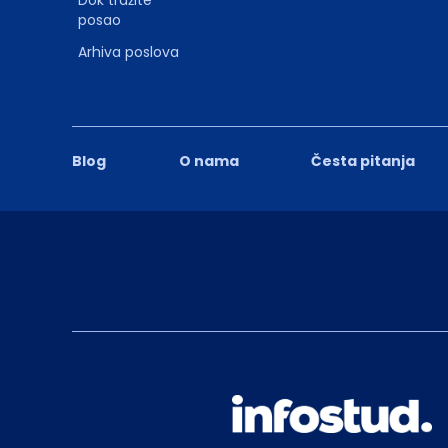
posao
Arhiva poslova
Blog
O nama
Česta pitanja