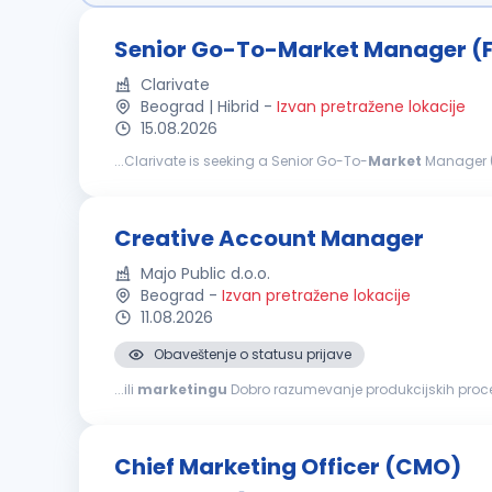
Senior Go-To-Market Manager (
Clarivate
Beograd | Hibrid
-
Izvan pretražene lokacije
15.08.2026
...Clarivate is seeking a Senior Go-To-
Market
Manager 
sales, and
marketing
to align programs to business prio
Creative Account Manager
Majo Public d.o.o.
Beograd
-
Izvan pretražene lokacije
11.08.2026
Obaveštenje o statusu prijave
...ili
marketingu
Dobro razumevanje produkcijskih procesa
upravljanja više projekata paralelno Proaktivan pristup i
Chief Marketing Officer (CMO)