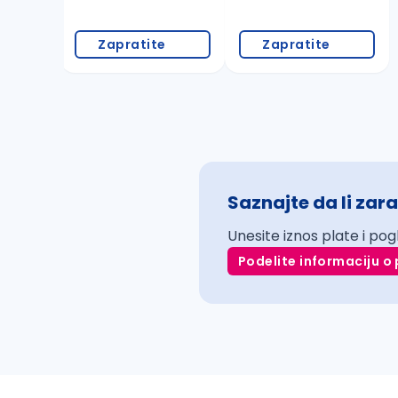
Zapratite
Zapratite
Saznajte da li zara
Unesite iznos plate i pog
Podelite informaciju o 