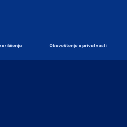
 korišćenja
Obaveštenje o privatnosti