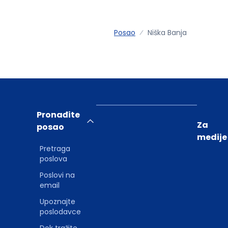
Posao
Niška Banja
Pronađite
Za
posao
medije
Pretraga
poslova
Poslovi na
email
Upoznajte
poslodavce
Dok tražite