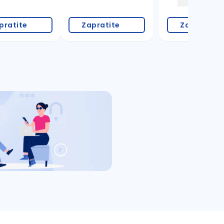
pratite
Zapratite
Zapratite