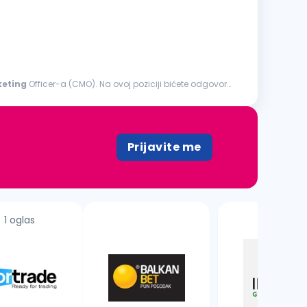
eting
Officer-a (CMO). Na ovoj poziciji bićete odgovorni
Prijavite me
1 oglas