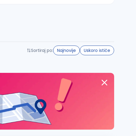
Sortiraj po:
Najnovije
Uskoro ističe