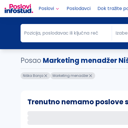
Poslovi
Poslodavci
Dok tražite p
Pozicija, poslodavac ili ključna reč
Izabe
Pozicija, poslodavac ili ključna reč
Grad
Posao
Marketing menadžer Ni
Niška Banja
Marketing menadžer
Trenutno nemamo poslove sa 
Ako sačuvate ovu pretragu, obavestićemo va