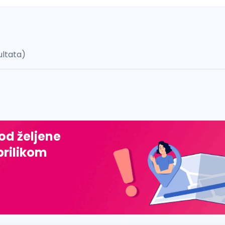
ultata)
 š, đ, ž, dž)
 od željene
prilikom