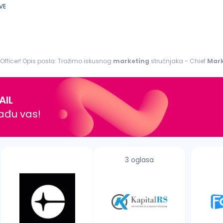
VE
Officer! Opis posla: Tražimo iskusnog
marketing
stručnjaka - Chief
Mark
AIL
nađu vas!
3 oglasa