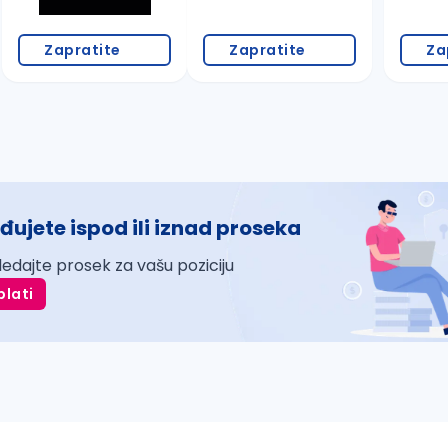
Zapratite
Zapratite
Za
đujete ispod ili iznad proseka
ledajte prosek za vašu poziciju
plati