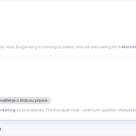
ity. Now, Burger King is coming to Serbia, and we are looking for a
Market
arketing
and...
veštenje o statusu prijave
rketing
za dva brenda: The Racquet Club – premium sportski i lifestyle klu
a