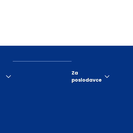
Za
poslodavce