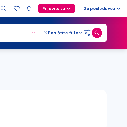
Prijavite se
Za poslodavce
Poništite filtere