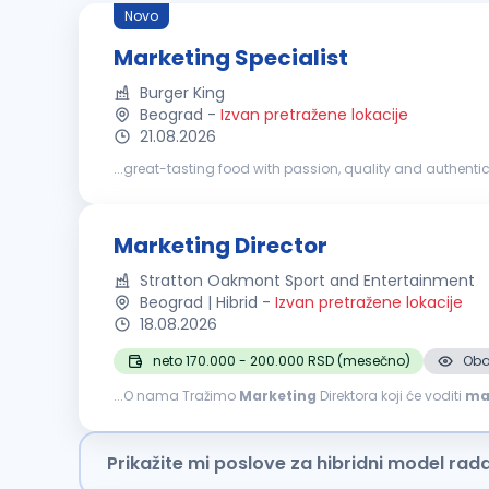
Novo
Marketing Specialist
Burger King
Beograd
-
Izvan pretražene lokacije
21.08.2026
...great-tasting food with passion, quality and authentic
If you are organized, proactive and passionate about
m
Marketing Director
Stratton Oakmont Sport and Entertainment
Beograd | Hibrid
-
Izvan pretražene lokacije
18.08.2026
neto 170.000 - 200.000 RSD (mesečno)
Oba
...O nama Tražimo
Marketing
Direktora koji će voditi
ma
zajednicu. Sushirrito – prvi premium street food i jedan...
Prikažite mi poslove za hibridni model rad