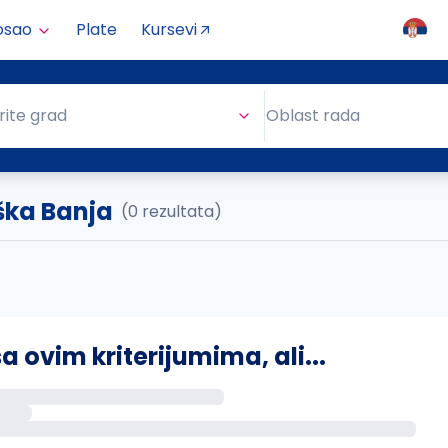
osao
Plate
Kursevi
Oblast rada
rite grad
Oblast rada
ška Banja
(0 rezultata)
ovim kriterijumima, ali...
s putem email-a kada se pojave novi poslovi.