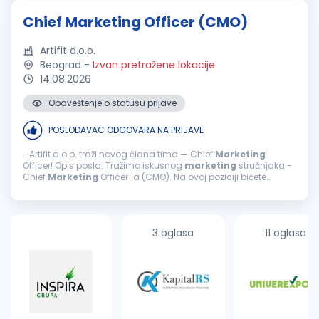
sposobnost rešavanja...
Chief Marketing Officer (CMO)
Artifit d.o.o.
Beograd
-
Izvan pretražene lokacije
14.08.2026
Obaveštenje o statusu prijave
POSLODAVAC ODGOVARA NA PRIJAVE
...Artifit d.o.o. traži novog člana tima — Chief
Marketing
Officer! Opis posla: Tražimo iskusnog
marketing
stručnjaka -
Chief
Marketing
Officer-a (CMO). Na ovoj poziciji bićete
odgovorni za postavljanje i vođenje sveobuhvatne
marketinške
...
3 oglasa
11 oglasa