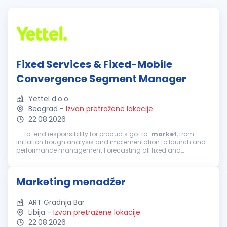
Fixed Services & Fixed-Mobile
Convergence Segment Manager
Yettel d.o.o.
Beograd
-
Izvan pretražene lokacije
22.08.2026
...-to-end responsibility for products go-to-
market
, from
initiation trough analysis and implementation to launch and
performance management Forecasting all fixed and
convergent segment KPIs Close monitoring of all
developments within the fixed and convergent...
Marketing menadžer
ART Gradnja Bar
Libija
-
Izvan pretražene lokacije
22.08.2026