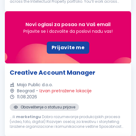
across the Intellectual Property portfolio. You’ll work across
product, sales, and
marketing
to align programs to business
priorities...
Novi oglasi za posao na Vaš email
Prijavite se i dozvolite da poslovi nađu vas!
Prijavite me
Creative Account Manager
Majo Public d.o.o.
Beograd
-
Izvan pretražene lokacije
11.08.2026
Obaveštenje o statusu prijave
...ili
marketingu
Dobro razumevanje produkcijskih procesa
(video, foto, digital) Razvijen osećaj za kreativu i storytelling
Izražene organizacione i komunikacione veštine Sposobnost
upravljanja više projekata paralelno Proaktivan pristup i