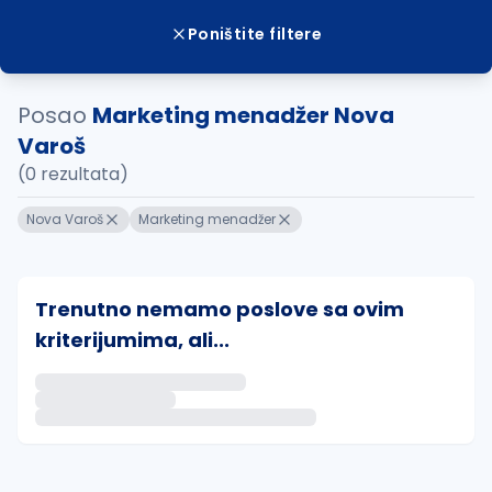
Poništite filtere
Posao
Marketing menadžer Nova
Varoš
(0 rezultata)
Nova Varoš
Marketing menadžer
Trenutno nemamo poslove sa ovim
kriterijumima, ali...
Ako sačuvate ovu pretragu, obavestićemo vas putem 