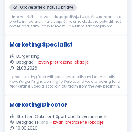
Obaveštenje o statusu prijave
...ime na tržištu i ostvarili dugogodišnju i uspješnu saradnju sa
prestižnim partnerima iz Libije, čime smo dodatno potvrdili naš
profesionalizam i posvećenost. Sa velikim zadovoljstvom
objavljujemo oglas za otvorenu poziciju
Marketing
menadžera
nudeći...
Marketing Specialist
Burger King
Beograd
-
Izvan pretražene lokacije
21.08.2026
...great-tasting food with passion, quality and authenticity.
Now, Burger King is coming to Serbia, and we are looking for a
Marketing
Specialist to join our team from the very beginning.
If you are organized, proactive and passionate about
marketing
and...
Marketing Director
Stratton Oakmont Sport and Entertainment
Beograd | Hibrid
-
Izvan pretražene lokacije
18.08.2026