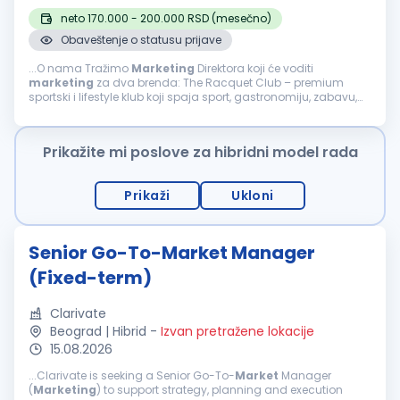
neto 170.000 - 200.000 RSD (mesečno)
Obaveštenje o statusu prijave
...O nama Tražimo
Marketing
Direktora koji će voditi
marketing
za dva brenda: The Racquet Club – premium
sportski i lifestyle klub koji spaja sport, gastronomiju, zabavu,
kulturu i zajednicu. Sushirrito – prvi premium street food i
jedan...
Prikažite mi poslove za hibridni model rada
Prikaži
Ukloni
Senior Go-To-Market Manager
(Fixed-term)
Clarivate
Beograd | Hibrid
-
Izvan pretražene lokacije
15.08.2026
...Clarivate is seeking a Senior Go-To-
Market
Manager
(
Marketing
) to support strategy, planning and execution