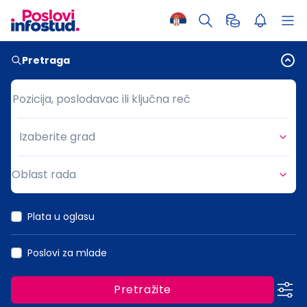
Pretraga
Pozicija, poslodavac ili ključna reč
Pozicija, poslodavac ili ključna reč
Izaberite grad
Grad
Oblast rada
Oblast rada
Plata u oglasu
Poslovi za mlade
Pretražite