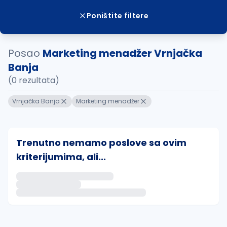
Poništite filtere
Posao
Marketing menadžer Vrnjačka
Banja
(0 rezultata)
Vrnjačka Banja
Marketing menadžer
Trenutno nemamo poslove sa ovim
kriterijumima, ali...
Ako sačuvate ovu pretragu, obavestićemo vas putem 