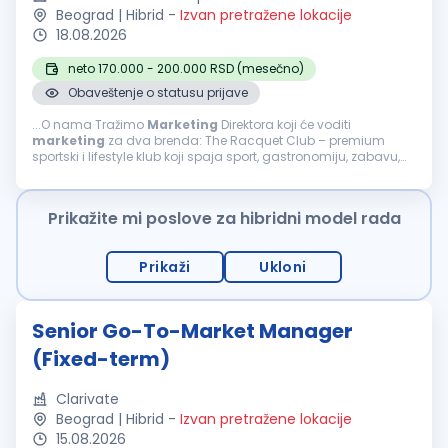
Beograd | Hibrid
-
Izvan pretražene lokacije
18.08.2026
neto 170.000 - 200.000 RSD (mesečno)
Obaveštenje o statusu prijave
...O nama Tražimo
Marketing
Direktora koji će voditi
marketing
za dva brenda: The Racquet Club – premium
sportski i lifestyle klub koji spaja sport, gastronomiju, zabavu,
kulturu i zajednicu. Sushirrito – prvi premium street food i
jedan...
Prikažite mi poslove za hibridni model rada
Prikaži
Ukloni
Senior Go-To-Market Manager
(Fixed-term)
Clarivate
Beograd | Hibrid
-
Izvan pretražene lokacije
15.08.2026