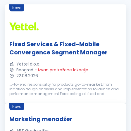
Novo
Fixed Services & Fixed-Mobile
Convergence Segment Manager
Yettel d.o.o.
Beograd
-
Izvan pretražene lokacije
22.08.2026
...-to-end responsibility for products go-to-
market
, from
initiation trough analysis and implementation to launch and
performance management Forecasting all fixed and
convergent segment KPIs Close monitoring of all
developments within the fixed and convergent...
Novo
Marketing menadžer
ART Gradnja Bar