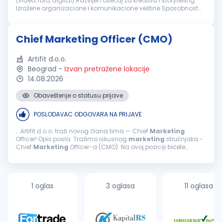
(video, foto, digital) Razvijen osećaj za kreativu i storytelling
Izražene organizacione i komunikacione veštine Sposobnost
upravljanja više projekata paralelno Proaktivan pristup i
sposobnost rešavanja...
Chief Marketing Officer (CMO)
Artifit d.o.o.
Beograd
-
Izvan pretražene lokacije
14.08.2026
Obaveštenje o statusu prijave
POSLODAVAC ODGOVARA NA PRIJAVE
...Artifit d.o.o. traži novog člana tima — Chief
Marketing
Officer! Opis posla: Tražimo iskusnog
marketing
stručnjaka -
Chief
Marketing
Officer-a (CMO). Na ovoj poziciji bićete
odgovorni za postavljanje i vođenje sveobuhvatne
marketinške
...
1 oglas
3 oglasa
11 oglasa