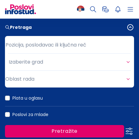
Pretraga
Pozicija, poslodavac ili ključna reč
Pozicija, poslodavac ili ključna reč
Izaberite grad
Grad
Oblast rada
Oblast rada
Plata u oglasu
Poslovi za mlade
Pretražite