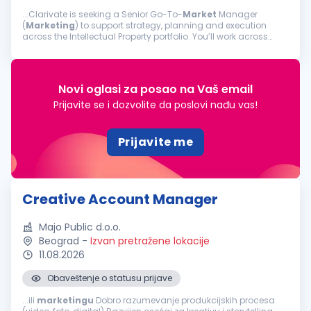
...Clarivate is seeking a Senior Go-To-
Market
Manager
(
Marketing
) to support strategy, planning and execution
across the Intellectual Property portfolio. You’ll work across
product, sales, and
marketing
to align programs to business
priorities...
Novi oglasi za posao na Vaš email
Prijavite se i dozvolite da poslovi nađu vas!
Prijavite me
Creative Account Manager
Majo Public d.o.o.
Beograd
-
Izvan pretražene lokacije
11.08.2026
Obaveštenje o statusu prijave
...ili
marketingu
Dobro razumevanje produkcijskih procesa