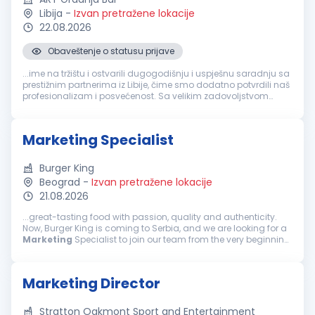
Libija
-
Izvan pretražene lokacije
22.08.2026
Obaveštenje o statusu prijave
...ime na tržištu i ostvarili dugogodišnju i uspješnu saradnju sa
prestižnim partnerima iz Libije, čime smo dodatno potvrdili naš
profesionalizam i posvećenost. Sa velikim zadovoljstvom
objavljujemo oglas za otvorenu poziciju
Marketing
menadžera
nudeći...
Marketing Specialist
Burger King
Beograd
-
Izvan pretražene lokacije
21.08.2026
...great-tasting food with passion, quality and authenticity.
Now, Burger King is coming to Serbia, and we are looking for a
Marketing
Specialist to join our team from the very beginning.
If you are organized, proactive and passionate about
marketing
and...
Marketing Director
Stratton Oakmont Sport and Entertainment