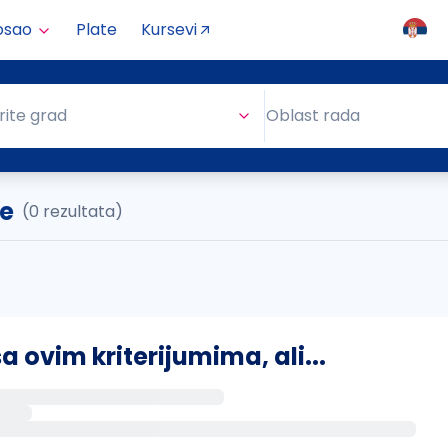
osao
Plate
Kursevi
Oblast rada
rite grad
Oblast rada
je
(0 rezultata)
ovim kriterijumima, ali...
s putem email-a kada se pojave novi poslovi.