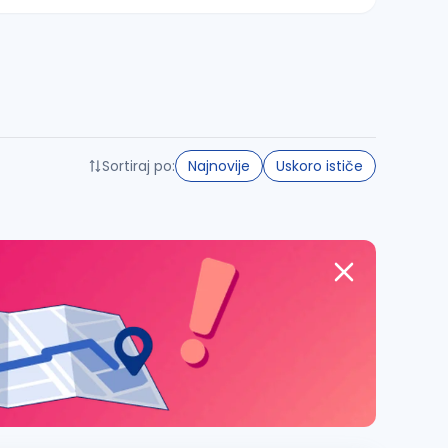
Sortiraj po:
Najnovije
Uskoro ističe