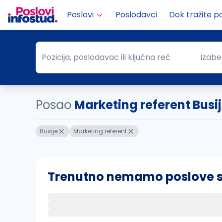
Poslovi
Poslodavci
Dok tražite p
Pozicija, poslodavac ili ključna reč
Izabe
Pozicija, poslodavac ili ključna reč
Grad
Posao
Marketing referent Busi
Busije
Marketing referent
Trenutno nemamo poslove sa 
Ako sačuvate ovu pretragu, obavestićemo va