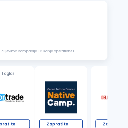
 ciljevima kompanije. Pružanje operativne i
1 oglas
19 oglasa
pratite
Zapratite
Zapratite