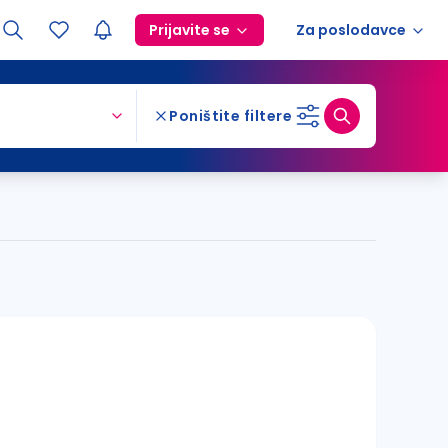
Prijavite se
Za poslodavce
Poništite filtere