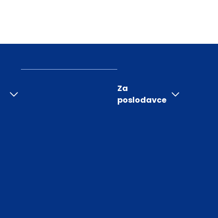
Za
poslodavce