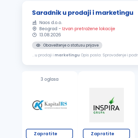
Saradnik u prodaji i marketingu
Naos d.o.o.
Beograd
-
Izvan pretražene lokacije
13.08.2026
Obaveštenje o statusu prijave
...u prodaji i
marketingu
Opis posla: Sprovođenje 
administrativne podrške prodajnom i
marketinškom
t
3 oglasa
Zapratite
Zapratite