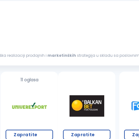
i podrška realizaciji prodajnih i
marketinških
strategija u skladu sa poslovnim
imu radi efikasnog poslovanja...
11 oglasa
Zapratite
Zapratite
Za