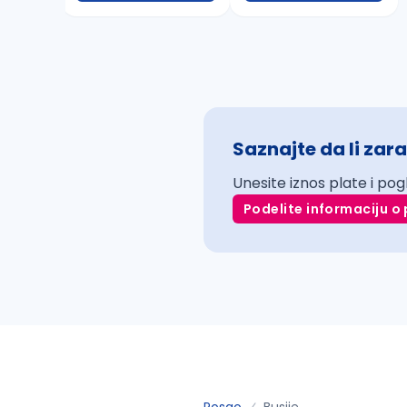
Saznajte da li zara
Unesite iznos plate i pog
Podelite informaciju o 
Posao
Busije