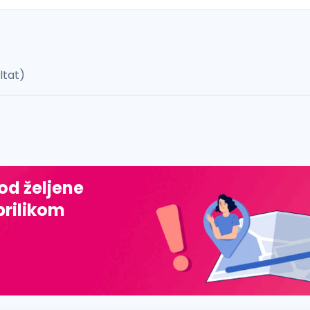
ultat)
 š, đ, ž, dž)
 od željene
prilikom