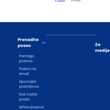
Pronađite
Za
posao
medije
Pretraga
poslova
Poslovi na
email
Upoznajte
poslodavce
Dok tražite
posao
Arhiva poslova