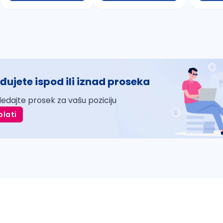
đujete ispod ili iznad proseka
ledajte prosek za vašu poziciju
plati