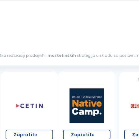
i podrška realizaciji prodajnih i
marketinških
strategija u skladu sa poslovnim
imu radi efikasnog poslovanja...
Zapratite
Zapratite
Za