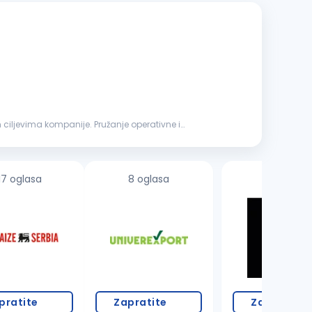
 ciljevima kompanije. Pružanje operativne i
17 oglasa
8 oglasa
pratite
Zapratite
Zapratite