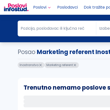
Poslovi
Poslodavci
Dok tražite p
Pozicija, poslodavac ili ključna reč
Izabe
Pozicija, poslodavac ili ključna reč
Grad
Posao
Marketing referent Inos
Inostranstvo
Marketing referent
Trenutno nemamo poslove sa 
Ako sačuvate ovu pretragu, obavestićemo va