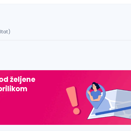
ultat)
 š, đ, ž, dž)
 od željene
prilikom