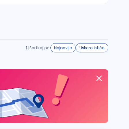
Sortiraj po:
Najnovije
Uskoro ističe