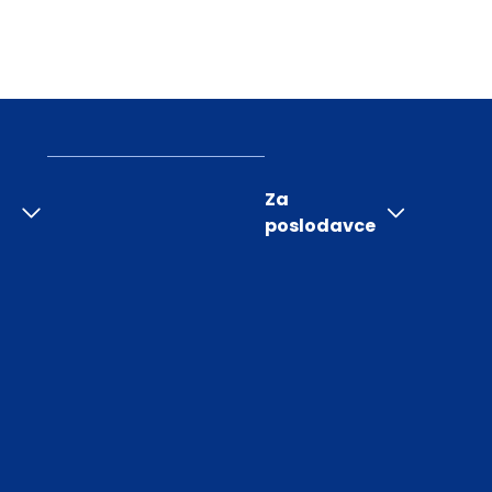
Za
poslodavce