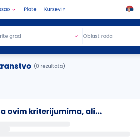
osao
Plate
Kursevi
Oblast rada
rite grad
Oblast rada
transtvo
(0 rezultata)
ovim kriterijumima, ali...
s putem email-a kada se pojave novi poslovi.