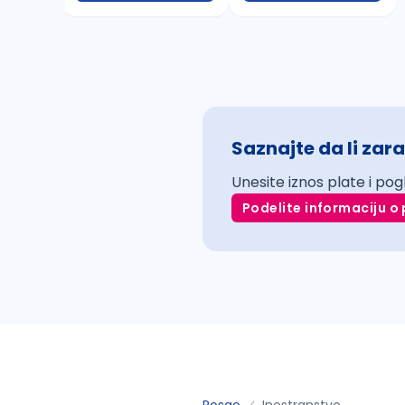
Saznajte da li zara
Unesite iznos plate i pog
Podelite informaciju o 
Posao
Inostranstvo