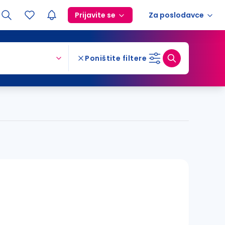
Prijavite se
Za poslodavce
Poništite filtere