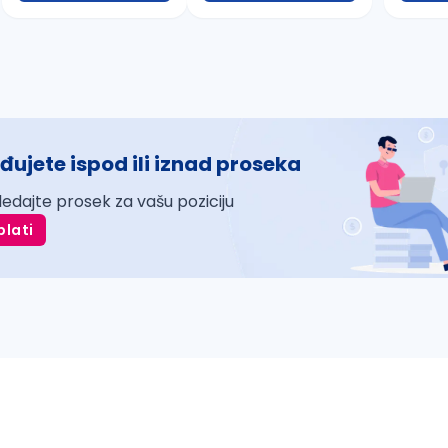
đujete ispod ili iznad proseka
ledajte prosek za vašu poziciju
plati