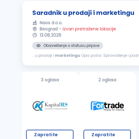
Saradnik u prodaji i marketingu
Naos d.o.o.
Beograd
-
Izvan pretražene lokacije
13.08.2026
Obaveštenje o statusu prijave
...u prodaji i
marketingu
Opis posla: Sprovođenje 
administrativne podrške prodajnom i
marketinškom
t
3 oglasa
2 oglasa
Zapratite
Zapratite