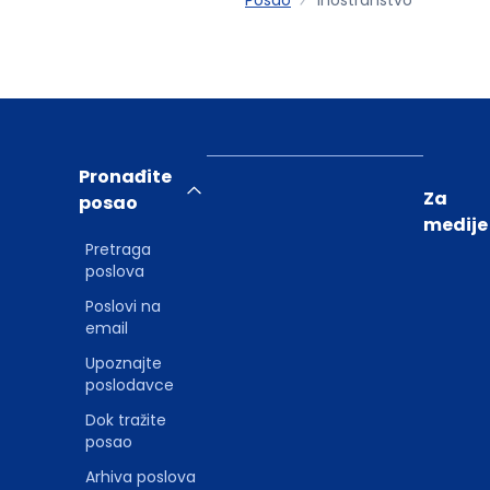
Pronađite
Za
posao
medije
Pretraga
poslova
Poslovi na
email
Upoznajte
poslodavce
Dok tražite
posao
Arhiva poslova